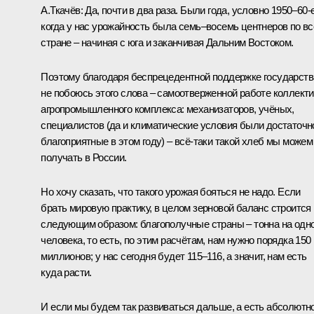
А.Ткачёв:
Да, почти в два раза. Были года, условно 1950–60-е
когда у нас урожайность была семь–восемь центнеров по вс
стране – начиная с юга и заканчивая Дальним Востоком.
Поэтому благодаря беспрецедентной поддержке государств
не побоюсь этого слова – самоотверженной работе коллект
агропромышленного комплекса: механизаторов, учёных,
специалистов (да и климатические условия были достаточн
благоприятные в этом году) – всё‑таки такой хлеб мы можем
получать в России.
Но хочу сказать, что такого урожая бояться не надо. Если
брать мировую практику, в целом зерновой баланс строится
следующим образом: благополучные страны – тонна на одн
человека, то есть, по этим расчётам, нам нужно порядка 150
миллионов; у нас сегодня будет 115–116, а значит, нам есть
куда расти.
И если мы будем так развиваться дальше, а есть абсолютн