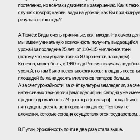
постепенно, но всё‑таки движется к завершению. Как в таких
случаях говорят, каковы виды на урожай, как Вы прогнозиру
результат этого года?
А.Ткачёв
:
Виды очень приличные, как никогда. На самом дел
мы имеем уникальную возможность получить выдающийся
урожай за последние 25 лет: от 110–115 миллионов тонн
(потому что мы убрали только 80 процентов площадей).
Конечно, может быть, в 1990 году Россия получала подобны
урожай, но там было несколько факторов: площадь посевны
площадей была на десять миллионов гектаров больше.
А за счёт урожайности, за счёт культуры земледелия, за счё
интенсивных технологий [земледелия] мы сегодня уже имее
среднюю урожайность 24 центнера [с гектара] – тогда было
пятнадцать, десять центнеров и так далее. Поэтому те
вложения, которые сегодня осуществляются государством
В.Путин:
Урожайность почти в два раза стала выше.