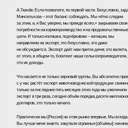
А.Ткачёв:
Если позволите, по первой части. Безусловно, зад
Минсельхоза – этот баланс соблюдать. Мы чётко следим
за этим, и, я Вас уверяю, мы прежде всего,= закрываем свои
потребности на кормопроизводство и на продовольственны
цели. И только излишки, подчёркиваю – излишки, мы
направляем на экспорт, это безусловно, это даже
не обсуждается. Экспорт даёт нам приток денег, это валюта,
от этого, в общем‑то, богатеют наши сельхозпроизводители,
это их доходы.
Что касается не только зерновой группы, Вы абсолютно пра
с у нас растёт экспорт животноводческой продукции: свинин
только за последние пять месяцев этого года мы увеличили
экспорт в три раза, сегодня объём порядка десяти миллионо
долларов, это только начало.
Практически мы [Россия] на этом рынке впервые. Мы всегда
Вы лучше меня знаете, закупали огромные [объёмы]: начина