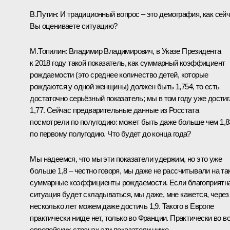
В.Путин:
И традиционный вопрос – это демография, как сей
Вы оцениваете ситуацию?
М.Топилин:
Владимир Владимирович, в Указе Президента
к 2018 году такой показатель, как суммарный коэффициент
рождаемости (это среднее количество детей, которые
рождаются у одной женщины) должен быть 1,754, то есть
достаточно серьёзный показатель; мы в том году уже дости
1,77. Сейчас предварительные данные из Росстата
посмотрели по полугодию: может быть даже больше чем 1,8
по первому полугодию. Что будет до конца года?
Мы надеемся, что мы эти показатели удержим, но это уже
больше 1,8 – честно говоря, мы даже не рассчитывали на та
суммарные коэффициенты рождаемости. Если благоприятн
ситуация будет складываться, мы даже, мне кажется, через
несколько лет можем даже достичь 1,9. Такого в Европе
практически нигде нет, только во Франции. Практически во в
европейских странах эти показатели ниже.