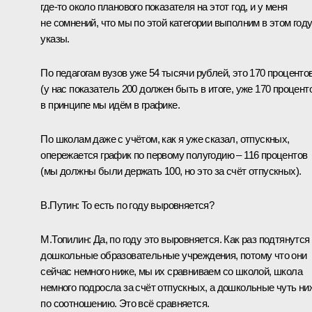
где‑то около планового показателя на этот год, и у меня
не сомнений, что мы по этой категории выполним в этом год
указы.
По педагогам вузов уже 54 тысячи рублей, это 170 проценто
(у нас показатель 200 должен быть в итоге, уже 170 проценто
в принципе мы идём в графике.
По школам даже с учётом, как я уже сказал, отпускных,
опережается график по первому полугодию – 116 процентов
(мы должны были держать 100, но это за счёт отпускных).
В.Путин:
То есть по году выровняется?
М.Топилин:
Да, по году это выровняется. Как раз подтянутся
дошкольные образовательные учреждения, потому что они
сейчас немного ниже, мы их сравниваем со школой, школа
немного подросла за счёт отпускных, а дошкольные чуть ни
по соотношению. Это всё сравняется.