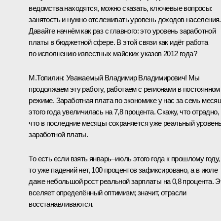
ведомства находятся, можно сказать, ключевые вопросы:
занятость и нужно отслеживать уровень доходов населения.
Давайте начнём как раз с главного: это уровень заработной
платы в бюджетной сфере. В этой связи как идёт работа
по исполнению известных майских указов 2012 года?
М.Топилин
:
Уважаемый Владимир Владимирович! Мы
продолжаем эту работу, работаем с регионами в постоянном
режиме. Заработная плата по экономике у нас за семь меся
этого года увеличилась на 7,8 процента. Скажу, что отрадно,
что в последние месяцы сохраняется уже реальный уровен
заработной платы.
То есть если взять январь–июль этого года к прошлому году,
то уже падений нет, 100 процентов зафиксировано, а в июле
даже небольшой рост реальной зарплаты на 0,8 процента. Э
вселяет определённый оптимизм; значит, отрасли
восстанавливаются.