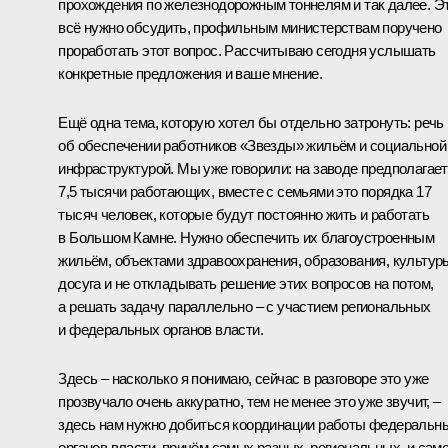
прохождения по железнодорожным тоннелям и так далее. Э
всё нужно обсудить, профильным министерствам поручено
проработать этот вопрос. Рассчитываю сегодня услышать
конкретные предложения и ваше мнение.
Ещё одна тема, которую хотел бы отдельно затронуть: речь
об обеспечении работников «Звезды» жильём и социальной
инфраструктурой. Мы уже говорили: на заводе предполагае
7,5 тысячи работающих, вместе с семьями это порядка 17
тысяч человек, которые будут постоянно жить и работать
в Большом Камне. Нужно обеспечить их благоустроенным
жильём, объектами здравоохранения, образования, культур
досуга и не откладывать решение этих вопросов на потом,
а решать задачу параллельно – с участием региональных
и федеральных органов власти.
Здесь – насколько я понимаю, сейчас в разговоре это уже
прозвучало очень аккуратно, тем не менее это уже звучит, –
здесь нам нужно добиться координации работы федеральн
органов власти, причём самых разных, региональных, и само