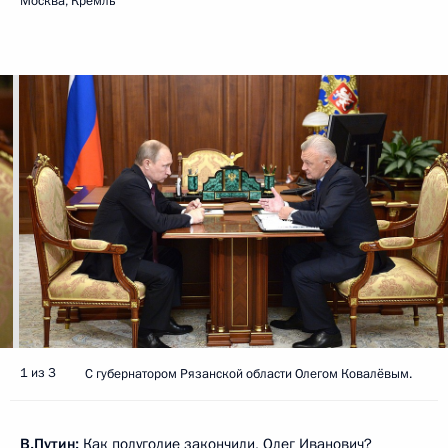
Москва, Кремль
1 из 3
С губернатором Рязанской области Олегом Ковалёвым.
В.Путин:
Как полугодие закончили, Олег Иванович?