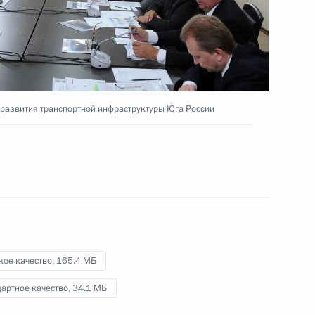
общественных объединений
Крыма
17 августа 2015 года
Видео, 7 мин.
 развития транспортной инфраструктуры Юга России
кое качество,
165.4 МБ
артное качество,
34.1 МБ
Приём по случаю тысячелетия