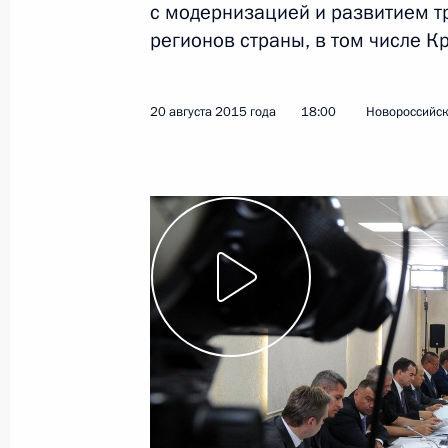
с модернизацией и развитием т
регионов страны, в том числе К
26 августа 2015 года
Видео, 18 мин.
20 августа 2015 года
18:00
Новороссийс
Совещание по вопросам
обеспечения законности