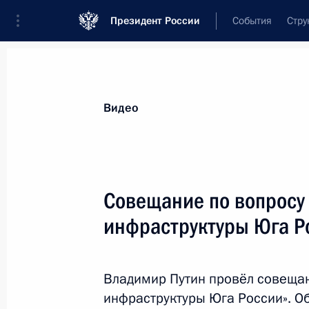
Президент России
События
Стру
Видеозаписи
Фотографии
Аудиозапи
Все материалы
Выступления
Совещан
Видео
Показа
Совещание по вопросу
инфраструктуры Юга Р
Заявления для прессы
по завершении российско-
Владимир Путин провёл совещан
египетских переговоров
инфраструктуры Юга России». О