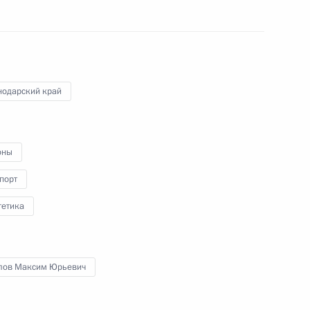
преставления святого
равноапостольного князя
Владимира
28 июля 2015 года
Видео, 14 мин.
нодарский край
оны
порт
гетика
лов Максим Юрьевич