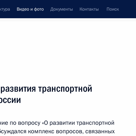
ктура
Видео и фото
Документы
Контакты
Поиск
си
ия, встречи
Встречи со СМИ
август, 2015
ть следующие материалы
 развития транспортной
оссии
Совещание по вопросу
развития транспортной
ие по вопросу «О развитии транспортной
инфраструктуры Юга России
бсуждался комплекс вопросов, связанных