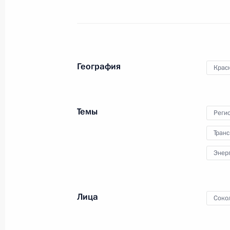
Государственного совета
17 августа 2015 года
Видео, 11 мин.
География
Крас
Темы
Реги
Транс
Энер
Лица
Соко