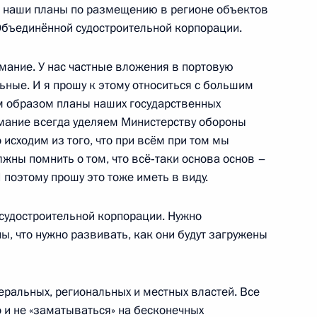
бязанности губернатора
3
е наши планы по размещению в регионе объектов
линым
Объединённой судостроительной корпорации.
имание. У нас частные вложения в портовую
ьные. И я прошу к этому относиться с большим
м образом планы наших государственных
нимание всегда уделяем Министерству обороны
 исходим из того, что при всём при том мы
твий паводков
4
13м
жны помнить о том, что всё‑таки основа основ –
 поэтому прошу это тоже иметь в виду.
 судостроительной корпорации. Нужно
ы, что нужно развивать, как они будут загружены
осмодрома Восточный
6
8м
ть, космодром Восточный
ральных, региональных и местных властей. Все
и не «заматываться» на бесконечных