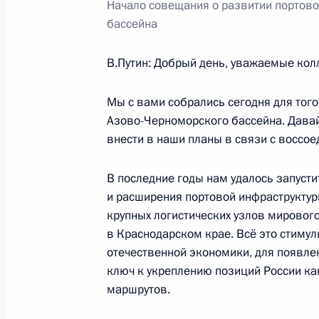
Начало совещания о развитии портов
18 сентября 2014 года, 16:30
бассейна
В.Путин
: Добрый день, уважаемые кол
17 сентября 2014 года, среда
Мы с вами собрались сегодня для того
Встреча с вновь избранными руков
Азово-Черноморского бассейна. Дава
Российской Федерации
внести в наши планы в связи с воссо
17 сентября 2014 года, 19:10
Москва, Крем
В последние годы нам удалось запуст
и расширения портовой инфраструктур
Встреча с председателем правлени
крупных логистических узлов мирового 
Миллером
в Краснодарском крае. Всё это стимул
отечественной экономики, для появле
17 сентября 2014 года, 17:30
Москва, Крем
ключ к укреплению позиций России ка
маршрутов.