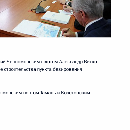
рств – участников IV
1
3м
аве
ий Черноморским флотом Александр Витко
де строительства пункта базирования
во-Черноморского бассейна
9
5м
с морским портом Тамань и Кочетовским
а
5
12м