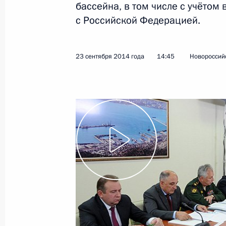
бассейна, в том числе с учётом
с Российской Федерацией.
Показа
23 сентября 2014 года
14:45
Новороссий
30 сентября 2014 года, вторник
XI Форум межрегионального сотруд
30 сентября 2014 года, 16:00
Атырау
29 сентября 2014 года, понедельн
Выступление на встрече глав госуда
Каспийского саммита в расширенн
29 сентября 2014 года, 15:30
Астрахань