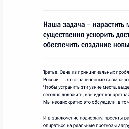
Рабочая встреча с Александром Б
9 сентября 2014 года, 11:40
Московская обл
Наша задача – нарастить 
существенно ускорить дост
5 сентября 2014 года, пятница
обеспечить создание новы
Рабочая встреча с исполняющим о
Алтай Александром Бердниковым
5 сентября 2014 года, 14:30
Горно-Алтайск
Третье. Одна из принципиальных проб
России, – это ограниченные возможно
Чтобы устранить эти узкие места, вы
Рабочая встреча с Министром тра
сегодня доложить, как идёт конкретная
Мы неоднократно это обсуждали, в то
5 сентября 2014 года, 13:30
Горно-Алтайск
И в заключение подчеркну: проекты р
опираться на реальные прогнозы загр