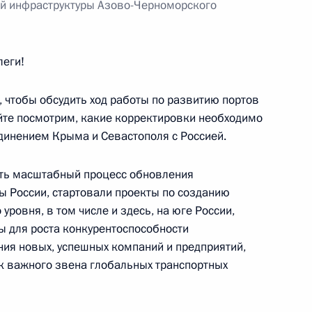
ой инфраструктуры Азово-Черноморского
леги!
, чтобы обсудить ход работы по развитию портов
одителями субъектов
7
8м
йте посмотрим, какие корректировки необходимо
единением Крыма и Севастополя с Россией.
ль
ить масштабный процесс обновления
ы России, стартовали проекты по созданию
я ОАО «Газпром» Алексеем
уровня, в том числе и здесь, на юге России,
1
ы для роста конкурентоспособности
ния новых, успешных компаний и предприятий,
ль
к важного звена глобальных транспортных