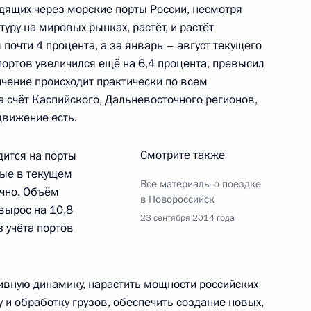
ик
одящих через морские порты России, несмотря
ру на мировых рынках, растёт, и растёт
рокурором Юрием Чайкой
2
почти 4 процента, а за январь – август текущего
ласть, Ново-Огарёво
портов увеличился ещё на 6,4 процента, превысил
ичение происходит практически по всем
за счёт Каспийского, Дальневосточного регионов,
движение есть.
 ШОС
13
8м
Смотрите также
дится на порты
рые в текущем
Все материалы о поездке
чно. Объём
в Новороссийск
вырос на 10,8
23 сентября 2014 года
з учёта портов
Си Цзиньпином и Президентом
3
2м
ивную динамику, нарастить мощности российских
у и обработку грузов, обеспечить создание новых,