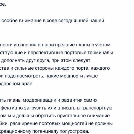
ре.
 особое внимание в ходе сегодняшней нашей
ва
3
внести уточнения в наши прежние планы с учётом
ль
ествующие и перспективные портовые терминалы
ополнять друг друга, при этом следует
тва и сильные стороны каждого порта, каждого
зи надо посмотреть, какие мощности лучше
 проекта госпрограммы
4
12м
одарском крае.
ль
ать планы модернизации и развития самих
фективно загрузить их и вписать в транспортную
этом мы должны обратить пристальное внимание
ойки, расширение портовых мощностей не должны
креационному потенциалу полуострова.