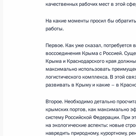
качественных рабочих мест в этой сфе
На какие моменты просил бы обратить
10 сентября 2014 года, среда
работы.
Совещание с членами Правительст
Первое. Как уже сказал, потребуется 
10 сентября 2014 года, 20:30
Москва, Крем
воссоединения Крыма с Россией. Сущ
Крыма и Краснодарского края должны д
максимально использовать преимущес
логистического комплекса. В этой свя
Совещание по вопросу разработки
развивать в Крыму и какие – в Красн
вооружения на 2016–2025 годы
10 сентября 2014 года, 16:30
Москва, Крем
Второе. Необходимо детально просчит
крымских портов, как максимально эф
систему Российской Федерации. При 
9 сентября 2014 года, вторник
на экологические аспекты: новые стр
навредить природному, курортному, ре