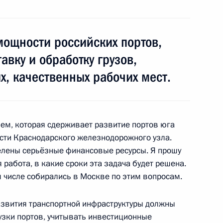
огомазом
1
асть, Ново-Огарёво
мощности российских портов,
авку и обработку грузов,
х, качественных рабочих мест.
бязанности Главы Республики
2
лем, которая сдерживает развитие портов юга
сти Краснодарского железнодорожного узла.
делены серьёзные финансовые ресурсы. Я прошу
нспорта Максимом Соколовым
 работа, в какие сроки эта задача будет решена.
2
м числе собирались в Москве по этим вопросам.
азвития транспортной инфраструктуры должны
узки портов, учитывать инвестиционные