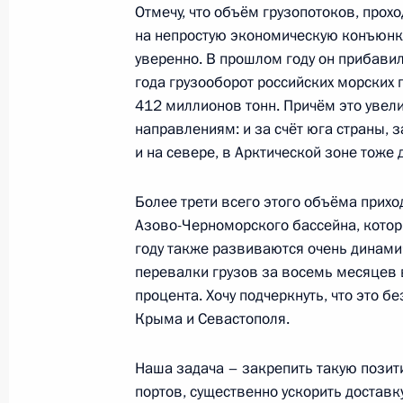
15 сентября 2014 года, понедельн
Отмечу, что объём грузопотоков, прох
на непростую экономическую конъюнкту
Рабочая встреча с Генеральным п
уверенно. В прошлом году он прибавил 
15 сентября 2014 года, 15:30
Московская об
года грузооборот российских морских 
412 миллионов тонн. Причём это увел
направлениям: и за счёт юга страны, 
и на севере, в Арктической зоне тоже 
12 сентября 2014 года, пятница
Заседание Совета глав государств
Более трети всего этого объёма прихо
Азово-Черноморского бассейна, кото
12 сентября 2014 года, 13:30
Душанбе
году также развиваются очень динами
перевалки грузов за восемь месяцев 
процента. Хочу подчеркнуть, что это бе
11 сентября 2014 года, четверг
Крыма и Севастополя.
Переговоры с Председателем КНР 
Наша задача – закрепить такую позит
Монголии Цахиагийн Элбэгдоржем
портов, существенно ускорить доставк
11 сентября 2014 года, 16:15
Душанбе