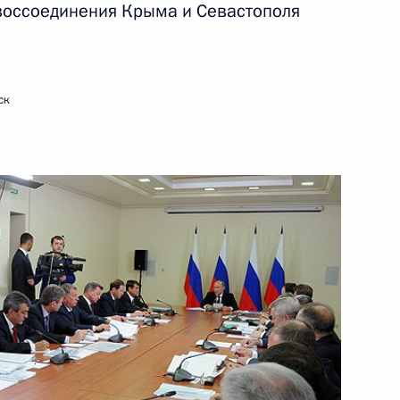
 воссоединения Крыма и Севастополя
ть следующие материалы
ск
ничества России и Казахстана
13
5м
ик
рств – участников IV
1
5м
ом составе