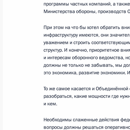
Рабочая встреча с исполняющим о
программы частных компаний, а такж
Алтайского края Александром Кар
Министерства обороны, производств 
5 сентября 2014 года, 12:20
Горно-Алтайск
При этом на что бы хотел обратить вн
инфраструктуру имеются, они значител
уважением и строить соответствующи
4 сентября 2014 года, четверг
структур. И конечно, приоритетное в
и интересам оборонного ведомства, но
Совещание по ликвидации последс
должны не только не забывать, мы дол
4 сентября 2014 года, 14:00
Горно-Алтайск
это экономика, развитие экономики. И
То же самое касается и Объединённой
2 сентября 2014 года, вторник
разобраться, какие мощности где нужн
и кем.
Совещание по вопросу развития к
2 сентября 2014 года, 13:00
Амурская облас
Необходимы слаженные действия феде
вопросы должны решаться оперативно 