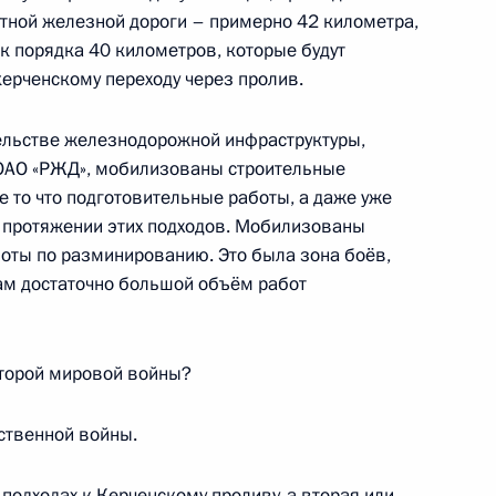
путной железной дороги – примерно 42 километра,
к порядка 40 километров, которые будут
керченскому переходу через пролив.
тельстве железнодорожной инфраструктуры,
а
5
12м
ОАО «РЖД», мобилизованы строительные
 то что подготовительные работы, а даже уже
 протяжении этих подходов. Мобилизованы
боты по разминированию. Это была зона боёв,
 там достаточно большой объём работ
одителями субъектов
7
8м
торой мировой войны?
ль
ственной войны.
подходах к Керченскому проливу, а вторая или,