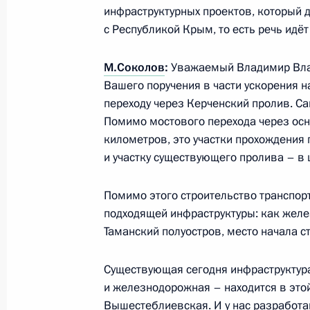
инфраструктурных проектов, который 
29 сентября 2014 года, понедельн
с Республикой Крым, то есть речь идёт
Выступление на встрече глав госуда
М.Соколов
:
Уважаемый Владимир Влад
Каспийского саммита в расширенн
Вашего поручения в части ускорения н
29 сентября 2014 года, 15:30
Астрахань
переходу через Керченский пролив. Са
Помимо мостового перехода через осн
километров, это участки прохождения п
и участку существующего пролива – в 
Выступление на встрече глав госуда
Каспийского саммита в узком сост
Помимо этого строительство транспор
29 сентября 2014 года, 14:00
Астрахань
подходящей инфраструктуры: как желе
Таманский полуостров, место начала с
23 сентября 2014 года, вторник
Существующая сегодня инфраструктура
и железнодорожная – находится в этой
Совещание о развитии портов Азо
Вышестеблиевская. И у нас разработа