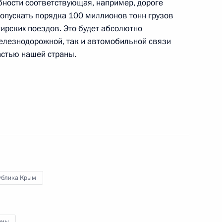
бности соответствующая, например, дороге
пропускать порядка 100 миллионов тонн грузов
жирских поездов. Это будет абсолютно
железнодорожной, так и автомобильной связи
Си Цзиньпином и Президентом
астью нашей страны.
3
2м
ва
3
ль
ублика Крым
 проекта госпрограммы
4
12м
оны