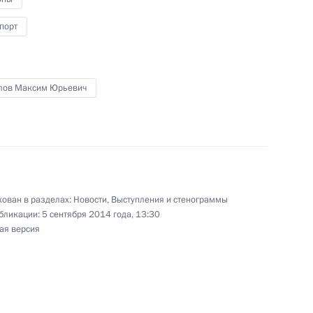
порт
ль
лов Максим Юрьевич
огомазом
1
асть, Ново-Огарёво
ован в разделах:
Новости
,
Выступления и стенограммы
бликации:
5 сентября 2014 года, 13:30
ая версия
бязанности Главы Республики
2