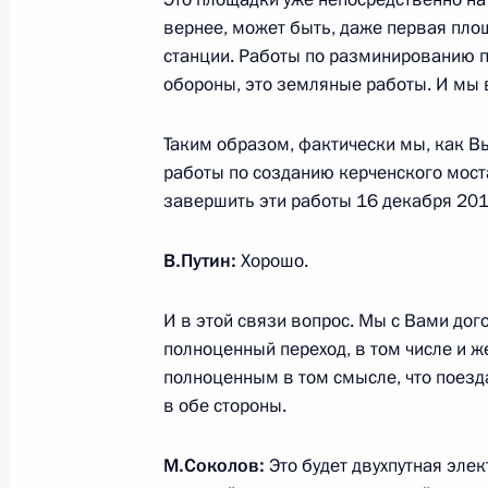
Встреча с председателем правлени
вернее, может быть, даже первая пло
Миллером
станции. Работы по разминированию 
обороны, это земляные работы. И мы 
17 сентября 2014 года, 17:30
Москва, Крем
Таким образом, фактически мы, как Вы
работы по созданию керченского мост
15 сентября 2014 года, понедельн
завершить эти работы 16 декабря 201
Рабочая встреча с Генеральным п
В.Путин:
Хорошо.
15 сентября 2014 года, 15:30
Московская об
И в этой связи вопрос. Мы с Вами дог
полноценный переход, в том числе и 
12 сентября 2014 года, пятница
полноценным в том смысле, что поез
в обе стороны.
Заседание Совета глав государств
12 сентября 2014 года, 13:30
Душанбе
М.Соколов:
Это будет двухпутная эле