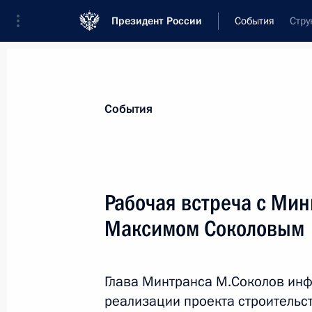
Президент России
События
Стру
Президент
Администрация
Государст
Новости
Стенограммы
Поездки
Те
События
Рубрикация материалов
Все материалы
Рабочая встреча с Мин
Послания Федеральному Собранию
Максимом Соколовым
Заявления по важнейшим вопросам
Совещания, заседания, рабочие встречи
Глава Минтранса М.Соколов инф
Речи и обращения
реализации проекта строительс