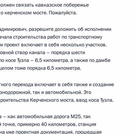
должен связать кавказское побережье
ик
 о керченском мосте. Пожалуйста.
рств – участников IV
1
5м
имирович, разрешите доложить об исполнении
ом составе
ачала строительства работ по транспортному
м проект включает в себя несколько участков.
овной створ канала – порядка шести
о косе Тузла – 6,5 километра, а также по дамбе
целом тоже порядка 6,5 километра.
рств – участников IV
1
3м
аве
тного перехода включает в себя также и создание
знодорожной, так и автомобильной. Это
троительства Керченского моста, ввод коса Тузла.
 – как автомобильная дорога М25, так
 точке, примерно 40 километров, станция
во-Черноморского бассейна
9
5м
на уже проектная документация, прошедшая