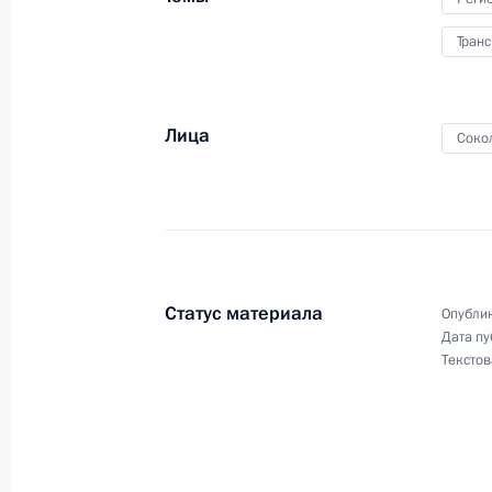
вооружения на 2016–2025 годы
Транс
10 сентября 2014 года, 16:30
Москва, Крем
Лица
Соко
9 сентября 2014 года, вторник
Рабочая встреча с Александром Б
9 сентября 2014 года, 11:40
Московская обл
Статус материала
Опублик
5 сентября 2014 года, пятница
Дата пу
Текстов
Рабочая встреча с исполняющим о
Алтай Александром Бердниковым
5 сентября 2014 года, 14:30
Горно-Алтайск