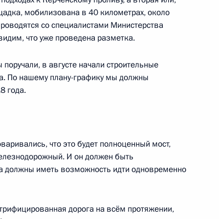
я ОАО «Газпром» Алексеем
1
щадка, мобилизована в 40 километрах, около
проводятся со специалистами Министерства
видим, что уже проведена разметка.
ль
 поручали, в августе начали строительные
а. По нашему плану-графику мы должны
ик
8 года.
рокурором Юрием Чайкой
2
ласть, Ново-Огарёво
оваривались, что это будет полноценный мост,
железнодорожный. И он должен быть
да должны иметь возможность идти одновременно
 ШОС
13
8м
ктрифицированная дорога на всём протяжении,