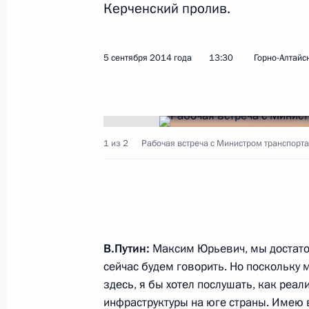
Керченский пролив.
Показа
5 сентября 2014 года
13:30
Горно-Алтайс
1 октября 2014 года, среда
Заседание Совета Безопасности
1 из 2
Рабочая встреча с Министром транспор
1 октября 2014 года, 16:30
Москва, Кремль
30 сентября 2014 года, вторник
XI Форум межрегионального сотруд
В.Путин:
Максим Юрьевич, мы достаточ
сейчас будем говорить. Но поскольку 
30 сентября 2014 года, 16:00
Атырау
здесь, я бы хотел послушать, как реа
инфраструктуры на юге страны. Имею в