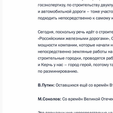
23 сентября 2014 года, 14:45
Новороссийск
госэкспертизу, по строительству двух
и автомобильной дороги – тоже участо
подходить непосредственно к самому 
18 сентября 2014 года, четверг
Сегодня, поскольку речь идёт о строи
Заседание Государственного совет
«Российскими железными дорогами», 
мощности компании, которые начали не
18 сентября 2014 года, 16:30
непосредственно земляные работы на
строительные городки, проводятся ра
и Керчь у нас – город-герой, поэтому
17 сентября 2014 года, среда
по разминированию.
Встреча с вновь избранными руков
В.Путин:
Оставшихся ещё со времён В
Российской Федерации
17 сентября 2014 года, 19:10
Москва, Крем
М.Соколов:
Со времён Великой Отече
Это площадки уже непосредственно на 