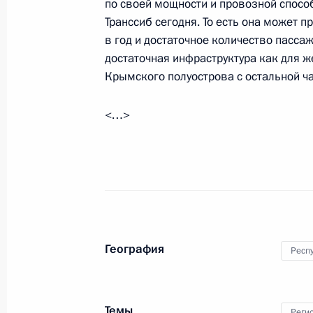
по своей мощности и провозной спосо
Транссиб сегодня. То есть она может 
в год и достаточное количество пасса
11 сентября 2014 года, четверг
достаточная инфраструктура как для 
Переговоры с Председателем КНР 
Крымского полуострова с остальной ч
Монголии Цахиагийн Элбэгдоржем
<…>
11 сентября 2014 года, 16:15
Душанбе
10 сентября 2014 года, среда
Совещание с членами Правительст
10 сентября 2014 года, 20:30
Москва, Крем
География
Респ
Совещание по вопросу разработки
Темы
Реги