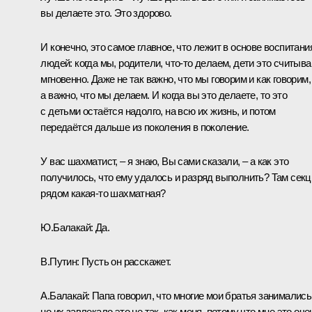
вы делаете это. Это здорово.
И конечно, это самое главное, что лежит в основе воспитани
людей: когда мы, родители, что-то делаем, дети это считыв
мгновенно. Даже не так важно, что мы говорим и как говорим,
а важно, что мы делаем. И когда вы это делаете, то это
с детьми остаётся надолго, на всю их жизнь, и потом
передаётся дальше из поколения в поколение.
У вас шахматист, – я знаю, Вы сами сказали, – а как это
получилось, что ему удалось и разряд выполнить? Там секц
рядом какая-то шахматная?
Ю.Балакай:
Да.
В.Путин:
Пусть он расскажет.
А.Балакай:
Папа говорил, что многие мои братья занимались
но их завлекало это не так, как меня, потому что мне это оче