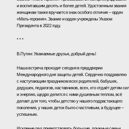
и воспитавшим десять и более детей. Удостоенным звания
женщинам также вручается знак особого отличия – орден
«Мать-героиня». Звание и орден учреждены
Указом
Президента в 2022 году.
* * *
В.Путин:
Уважаемые друзья, добрый день!
Наша встреча проходит сегодня в преддверии
Международного дня защиты детей. Сердечно поздравляю
с наступающим праздником всех родителей, бабушек,
дедушек, педагогов, наставников, всех, кто отдаёт детям си
и энергию, щедро делится с ними душевным теплом, всё
делает для того, чтобы детство у нашего подрастающего
поколения, у наших деток было счастливым, а будущее –
успешным.
Искренне рад приветствовать большие, дружные семьи,