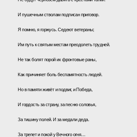
И пушечным стволам подписан приговор.
Я помню, я горжусь. Седеют ветераны;
Им путь к святым местам преодолеть трудней.
Не так болят порой их фронтовые раны,
Как причиняет боль беспамятность людей.
Но в памяти живёт и подвиг, и Победа,
И гордость за страну, за песню соловья,
За тишину полей. И за медали деда.
За трепет и покой у Вечного огня…