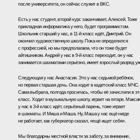
после университета, он сейчас служит в ВКС.
Есть у нас студент, второй курс заканчивает, Алексей. Тоже
прикладная информатика у него, будет программистом.
Школьник старший у нас, в 11-й класс идёт, Дмитрий. Он
окончил художественную школу. Пока не определился
с профессией, но мы предполагаем, что он тоже будет
айтишником. Андрей у нас в 9-й класс переходит, он у нас
занимается шахматами серьёзно, имеет взрослый разряд уж
Следующая у нас Анастасия. Это у нас седьмой ребёнок,
но первая старшая дочь. Она ходит в кадетский класс МЧС.
Сама выбрала, полгода просилась, чтобы её зачислили в эт
класс. Ходит в музыкальную школу, играет на гитаре. Макси
у нас в 3-й класс идёт, серьёзный парень, тоже играет
в шахматы. И Миша и Маша. Ну, Маша у нас ещё нигде
не работает, как губернатор сказал, «ещё ищет себя».
Мы благодарны местной власти за заботу, за внимание,