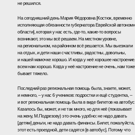
не решился.
На сегодняшний день Мария Фёдоровна [Костюк, временно
исполняющая обязанности губернатора Еврейской автоном
области], которая у нас есть, где-то, какие-то вопросы
возникают, это мы всё решаем. На местном уровне,
на региональном, на районном всё решается. Мы выезжали
на отдых, и дети наши счастливы, радостны, довольны,
и нашей мамочке хорошо. И когда у неё хорошее настроение
всем нам хорошо. Когда у неё настроение не очень, нам тоже
бывает тяжело.
Последний раз региональная помощь была, знаете, может,
и немного, – у нас 6 учеников: подростки и ещё студентка, –
и вот региональная помощь была в виде билетов на автобус
Казалось бы, может, и не так много, но для неё
(показывает
на жену, М.Подрезову)
это очень удобно: не надо давать
[детям] деньги, не надо давать финансы. Билет, пожалуйста,
этот есть проездной, дети садятся [в автобус]. Потому что