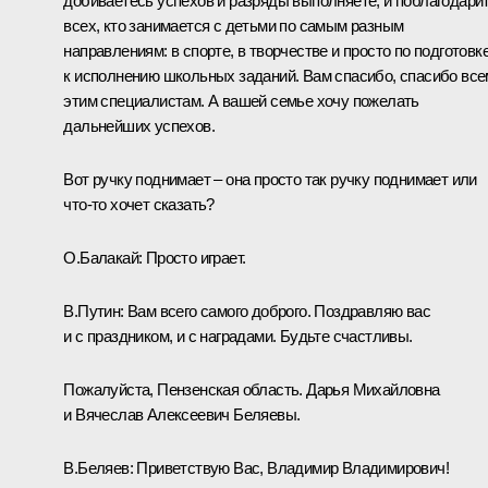
добиваетесь успехов и разряды выполняете, и поблагодари
всех, кто занимается с детьми по самым разным
направлениям: в спорте, в творчестве и просто по подготовк
к исполнению школьных заданий. Вам спасибо, спасибо все
этим специалистам. А вашей семье хочу пожелать
дальнейших успехов.
Вот ручку поднимает – она просто так ручку поднимает или
что-то хочет сказать?
О.Балакай:
Просто играет.
В.Путин:
Вам всего самого доброго. Поздравляю вас
и с праздником, и с наградами. Будьте счастливы.
Пожалуйста, Пензенская область. Дарья Михайловна
и Вячеслав Алексеевич Беляевы.
В.Беляев:
Приветствую Вас, Владимир Владимирович!