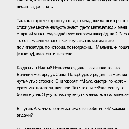
писать, а дальше…
Так как старшие хорошо учатся, то младшие же повторяют: 
стихи уже многие наизусть знают, где-то математику. У меня
старший младшему задаёт уже вопросы наперёд, на 2–3 год
То есть младшие видят, как те учатся по математике,
по литературе, по истории, по географии… Мальчишки пошл
[в школу], им очень интересно.
Когда мы в Нижний Новгород ездили, – а я знала только
Великий Новгород, с Санкт-Петербургом рядом, – а Нижний
чуть-чуть в стороне. Они говорят: «Мама, смотри по карте», 
сразу мне показали, научили. Так что они сейчас меня уже
больше учат. Я учу только чуть-чуть в начале, а дальше сам
В.Путин:
А каким спортом занимаются ребятишки? Какими
видами?