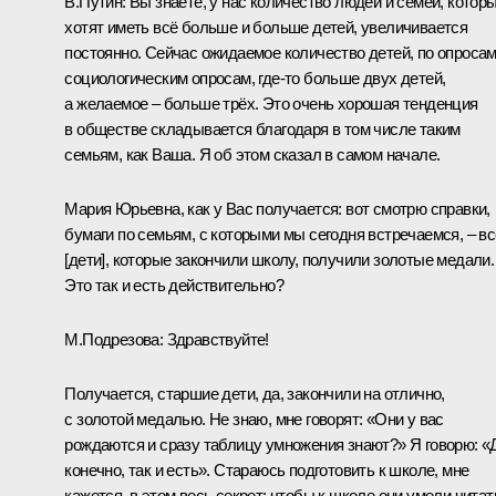
В.Путин:
Вы знаете, у нас количество людей и семей, котор
хотят иметь всё больше и больше детей, увеличивается
постоянно. Сейчас ожидаемое количество детей, по опросам
социологическим опросам, где-то больше двух детей,
а желаемое – больше трёх. Это очень хорошая тенденция
в обществе складывается благодаря в том числе таким
семьям, как Ваша. Я об этом сказал в самом начале.
Мария Юрьевна, как у Вас получается: вот смотрю справки,
бумаги по семьям, с которыми мы сегодня встречаемся, – вс
[дети], которые закончили школу, получили золотые медали.
Это так и есть действительно?
М.Подрезова:
Здравствуйте!
Получается, старшие дети, да, закончили на отлично,
с золотой медалью. Не знаю, мне говорят: «Они у вас
рождаются и сразу таблицу умножения знают?» Я говорю: «
конечно, так и есть». Стараюсь подготовить к школе, мне
кажется, в этом весь секрет: чтобы к школе они умели читат