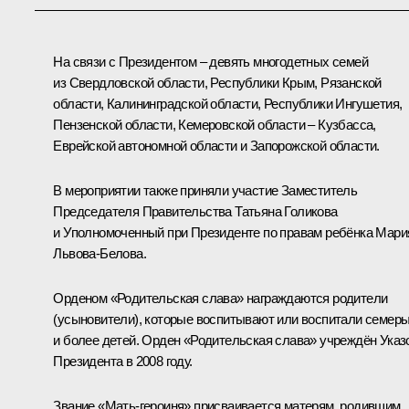
На связи с Президентом – девять многодетных семей
из Свердловской области, Республики Крым, Рязанской
области, Калининградской области, Республики Ингушетия,
Пензенской области, Кемеровской области – Кузбасса,
Еврейской автономной области и Запорожской области.
В мероприятии также приняли участие Заместитель
Председателя Правительства
Татьяна Голикова
и Уполномоченный при Президенте по правам ребёнка
Мари
Львова-Белова
.
Орденом «Родительская слава» награждаются родители
(усыновители), которые воспитывают или воспитали семер
и более детей. Орден «Родительская слава» учреждён
Указ
Президента в 2008 году.
Звание «Мать-героиня» присваивается матерям, родившим