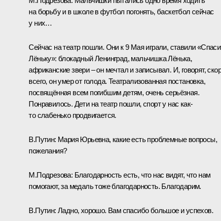
М.Подрезова:
Мальчишки пытались одно время ходить
на борьбу и в школе в футбол погонять, баскетбол сейчас
у них…
Сейчас на театр пошли. Они к 9 Мая играли, ставили «Спаси
Лёньку»: блокадный Ленинград, мальчишка Лёнька,
африканские звери – он мечтал и записывал. И, говорят, ско
всего, он умер от голода. Театрализованная постановка,
посвящённая всем погибшим детям, очень серьёзная.
Понравилось. Дети на театр пошли, спорт у нас как-
то слабенько продвигается.
В.Путин:
Мария Юрьевна, какие есть проблемные вопросы,
пожелания?
М.Подрезова:
Благодарность есть, что нас видят, что нам
помогают, за медаль тоже благодарность. Благодарим.
В.Путин:
Ладно, хорошо. Вам спасибо большое и успехов.