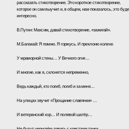
рассказать стихотворение. Это короткое стихотворение,
которое он сам выучил и, в общем, нам показалось, это буд
интересно.
В.Путин:
Максим, давай стихотворение, «зажигай».
М.Балакай:
Я помню. Я горжусь. И преклоню колено
У мраморной стены… У Вечного огня…
И многие, как я, склонятся непременно,
Ведь каждый, кто погиб, погиб и за меня…
На улицах звучит «Прощание славянки» …
И ветеранский хор… И полевой шатёр…
Не будут чернозём давить с крестами танки.