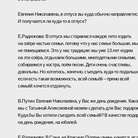
Евгения Николаевна, в отпуск вы куда обычно направляете
И получается ли куда-то в отпуск?
Е.Радионова:
В отпуск мы стараемся каждое лето ездить
на озёра частью семьи, потому что у нас семья большая, м
не помещаемся. Это у нас традиция: мы уже 13 лет ездим
на эти озёра, отдыхаем большими, многодетными семьями,
собираемся у костра, поём песни. Дети очень счастливы,
довольны. Но хотелось, конечно, съездить куда-то подальш
если есть такая возможность, всей семьёй – прямо всей
семьёй хочется отдохнуть.
В.Путин:
Евгения Николаевна, у Вас же день рождения. Како
мы с Татьяной Алексеевной можем сделать для Вас подаро
Куда бы Вы хотели съездить всей семьёй? В качестве пода
на день рождения, на юбилей.
Е.Радионова:
В Сочи, на Красную Поляну очень хочется, ес