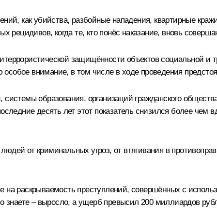
ений, как убийства, разбойные нападения, квартирные кражи
ых рецидивов, когда те, кто понёс наказание, вновь соверш
титеррористической защищённости объектов социальной и т
особое внимание, в том числе в ходе проведения предсто
, системы образования, организаций гражданского общества
последние десять лет этот показатель снизился более чем в
юдей от криминальных угроз, от втягивания в противоправ
ие на раскрываемость преступлений, совершённых с исполь
ошо знаете – выросло, а ущерб превысил 200 миллиардов ру