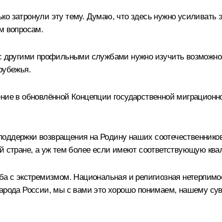
о затронули эту тему. Думаю, что здесь нужно усиливать 
м вопросам.
 с другими профильными службами нужно изучить возможно
рубежья.
ние в обновлённой Концепции государственной миграционной
оддержки возвращения на Родину наших соотечественников,
ей стране, а уж тем более если имеют соответствующую кв
ьба с экстремизмом. Национальная и религиозная нетерпимо
арода России, мы с вами это хорошо понимаем, нашему суве