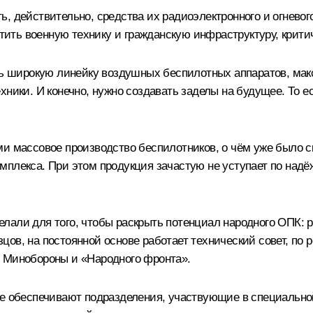
, действительно, средства их радиоэлектронного и огневог
ть военную технику и гражданскую инфраструктуру, крити
ить широкую линейку воздушных беспилотных аппаратов, мак
ники. И конечно, нужно создавать заделы на будущее. То ес
ми массовое производство беспилотников, о чём уже было с
мплекса. При этом продукция зачастую не уступает по на
лали для того, чтобы раскрыть потенциал народного ОПК: 
ов, на постоянной основе работает технический совет, по р
и Минобороны и «Народного фронта».
рые обеспечивают подразделения, участвующие в специальн