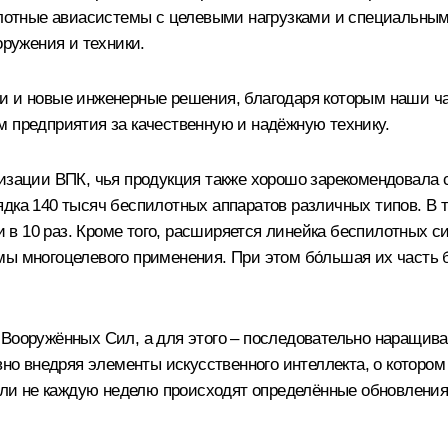
отные авиасистемы с целевыми нагрузками и специальным
оружения и техники.
и и новые инженерные решения, благодаря которым наши ч
м предприятия за качественную и надёжную технику.
изации ВПК, чья продукция также хорошо зарекомендовала 
ядка 140 тысяч беспилотных аппаратов различных типов. В 
ки в 10 раз. Кроме того, расширяется линейка беспилотных 
ы многоцелевого применения. При этом бо́льшая их часть 
 Вооружённых Сил, а для этого – последовательно наращива
вно внедряя элементы искусственного интеллекта, о котором
ь ли не каждую неделю происходят определённые обновления,