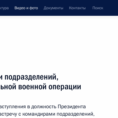
ктура
Видео и фото
Документы
Контакты
Поиск
си
ия, встречи
Встречи со СМИ
май, 2024
ть следующие материалы
и подразделений,
льной военной операции
Заседание наблюдательного
совета Агентства
вступления в должность Президента
стратегических инициатив
встречу с командирами подразделений,