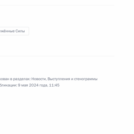
войсками военных округов
ужённые Силы
15 мая 2024 года
Видео, 10 мин.
ован в разделах:
Новости
,
Выступления и стенограммы
бликации:
9 мая 2024 года, 11:45