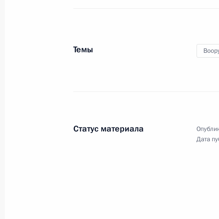
развития оборонно-
промышленного комплекса
Темы
Воор
15 мая 2024 года
Видео, 7 мин.
Статус материала
Опублик
Дата пу