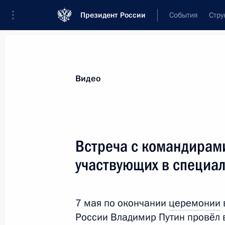
Президент России
События
Стру
Видеозаписи
Фотографии
Аудиозапи
Все материалы
Выступления
Совещан
Видео
Показа
Встреча с командирам
участвующих в специа
Начало российско-
белорусских переговоров
7 мая по окончании
церемонии
в расширенном составе
России Владимир Путин провёл 