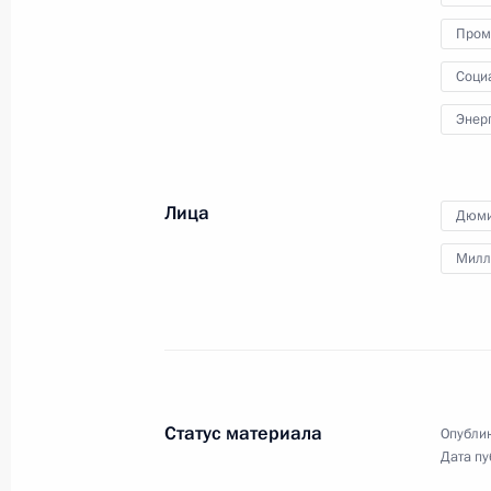
здравоохранения в регионах
Пром
России
Соци
15 февраля 2023 года
Видео, 53 мин.
Энер
Лица
Дюми
Милл
Статус материала
Опублик
Дата пу