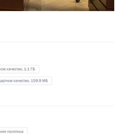
15 февраля 2023 года
Видео, 33 мин.
кое качество,
1.1 ГБ
артное качество,
159.9 МБ
Совещание судей судов
няя политика