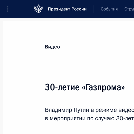
Президент России
События
Стру
Видеозаписи
Фотографии
Аудиозапи
Все материалы
Выступления
Совещан
Видео
Показа
30-летие «Газпрома»
Открытие Года педагога
Владимир Путин в режиме виде
и наставника
в мероприятии по случаю 30-лет