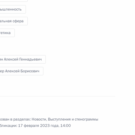
общей юрисдикции, военных
ышленность
и арбитражных судов
альная сфера
14 февраля 2023 года
Видео, 43 мин.
гетика
н Алексей Геннадьевич
ер Алексей Борисович
ован в разделах:
Новости
,
Выступления и стенограммы
бликации:
17 февраля 2023 года, 14:00