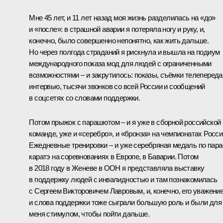
Мне 45 лет, и 11 лет назад моя жизнь разделилась на «до»
и «после»: в страшной аварии я потеряла ногу и руку, и,
конечно, было совершенно непонятно, как жить дальше.
Но через полгода страданий я рискнула и вышла на подиум
международного показа мод для людей с ограниченными
возможностями – и закрутилось: показы, съёмки телепереда
интервью, тысячи звонков со всей России и сообщений
в соцсетях со словами поддержки.
Потом прыжок с парашютом – и я уже в сборной российской
команде, уже и «серебро», и «бронза» на чемпионатах Росси
Ежедневные тренировки – и уже серебряная медаль по пара
каратэ на соревнованиях в Европе, в Баварии. Потом
в 2018 году в Женеве в ООН я представляла выставку
в поддержку людей с инвалидностью и там познакомилась
с Сергеем Викторовичем Лавровым, и, конечно, его уважени
и слова поддержки тоже сыграли большую роль и были для
меня стимулом, чтобы пойти дальше.