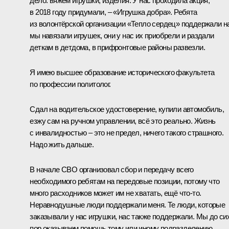
дело: вяжем игрушки, изделия. У нас проходила акция,
в 2018 году придумали, – «Игрушка добра». Ребята
из волонтёрской организации «Тепло сердец» поддержали н
мы навязали игрушек, они у нас их приобрели и раздали
деткам в детдома, в прифронтовые районы развезли.
Я имею высшее образование исторического факультета
по профессии политолог.
Сдал на водительское удостоверение, купили автомобиль,
езжу сам на ручном управлении, всё это реально. Жизнь
с инвалидностью – это не предел, ничего такого страшного.
Надо жить дальше.
В начале СВО организовал сбор и передачу всего
необходимого ребятам на передовые позиции, потому что
много расходников может им не хватать, ещё что-то.
Неравнодушные люди поддержали меня. Те люди, которые
заказывали у нас игрушки, нас также поддержали. Мы до си
пор оказываем помощь тому или иному подразделению.