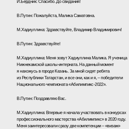
И.Бердник:
Спасибо. До свидания!
В.Путин:
Пожалуйста, Малика Саматовна.
М.Хадиуллина:
Здравствуйте, Владимир Владимирович!
В.Путин:
Здравствуйте!
М.Хадиуллина:
Меня зовут Хадиуллина Малика. Я ученица
Нижнекамской школы-интерната. На данный момент
я нахожусь в городе Казань. За мной сидят ребята
из Республики Татарстан, и все они, как и я, ‒ победители
Национального чемпионата «Абилимпикс-2022».
В.Путин:
Поздравляю Вас.
М.Хадиуллина:
Впервые я начала участвовать в конкурсах
профессионального мастерства «Абилимпикс» в 2020 году.
Меня заинтересовали сразу две компетенции ‒ «визаж»