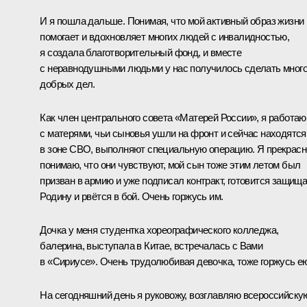
И я пошла дальше. Понимая, что мой активный образ жизни
помогает и вдохновляет многих людей с инвалидностью,
я создала благотворительный фонд, и вместе
с неравнодушными людьми у нас получилось сделать мног
добрых дел.
Как член центрального совета «Матерей России», я работаю
с матерями, чьи сыновья ушли на фронт и сейчас находятся
в зоне СВО, выполняют специальную операцию. Я прекрасн
понимаю, что они чувствуют, мой сын тоже этим летом был
призван в армию и уже подписал контракт, готовится защищ
Родину и рвётся в бой. Очень горжусь им.
Дочка у меня студентка хореографического колледжа,
балерина, выступала в Китае, встречалась с Вами
в «Сириусе». Очень трудолюбивая девочка, тоже горжусь е
На сегодняшний день я руковожу, возглавляю всероссийску