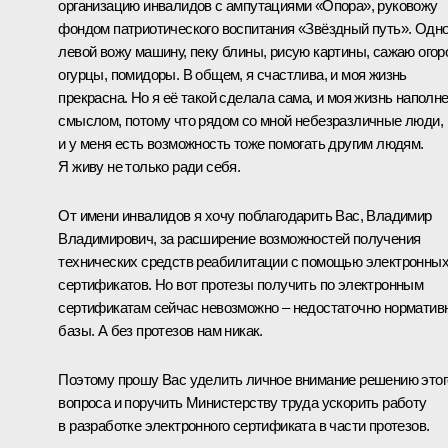
организацию инвалидов с ампутациями «Опора», руковожу
фондом патриотического воспитания «Звёздный путь». Одн
левой вожу машину, пеку блины, рисую картины, сажаю огор
огурцы, помидоры. В общем, я счастлива, и моя жизнь
прекрасна. Но я её такой сделала сама, и моя жизнь наполн
смыслом, потому что рядом со мной небезразличные люди,
и у меня есть возможность тоже помогать другим людям.
Я живу не только ради себя.
От имени инвалидов я хочу поблагодарить Вас, Владимир
Владимирович, за расширение возможностей получения
технических средств реабилитации с помощью электронны
сертификатов. Но вот протезы получить по электронным
сертификатам сейчас невозможно – недостаточно норматив
базы. А без протезов нам никак.
Поэтому прошу Вас уделить личное внимание решению этог
вопроса и поручить Министерству труда ускорить работу
в разработке электронного сертификата в части протезов.