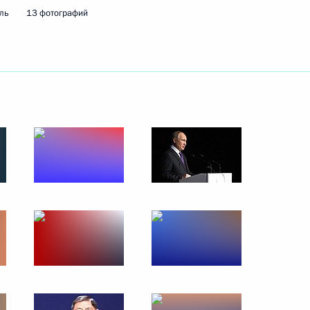
ль
13 фотографий
ть следующие материалы
телями общественных
:
5
сть, Ново-Огарёво
:
20