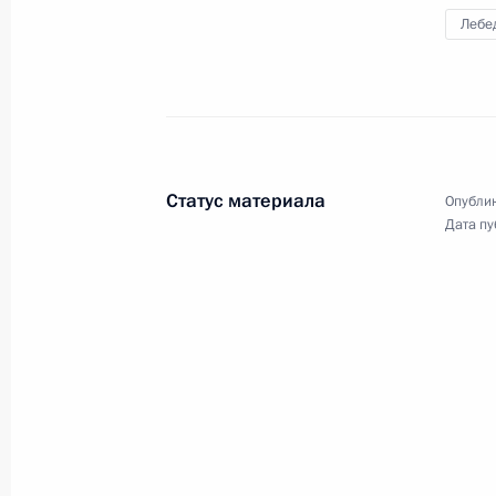
Лебе
25 ноября 2022 года, 23:05
Москва
24 ноября 2022 года, четверг
Конференция по искусственному ин
Статус материала
Опублик
24 ноября 2022 года, 16:55
Москва
Дата пу
22 ноября 2022 года, вторник
Церемония спуска на воду ледокол
государственного флага на ледокол
22 ноября 2022 года, 14:00
Московская обл