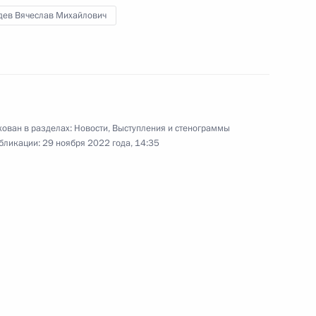
дев Вячеслав Михайлович
теллекту
:
10
ован в разделах:
Новости
,
Выступления и стенограммы
бликации:
29 ноября 2022 года, 14:35
а «Якутия» и подъёма
8
27м
е «Урал»
асть, Ново-Огарёво