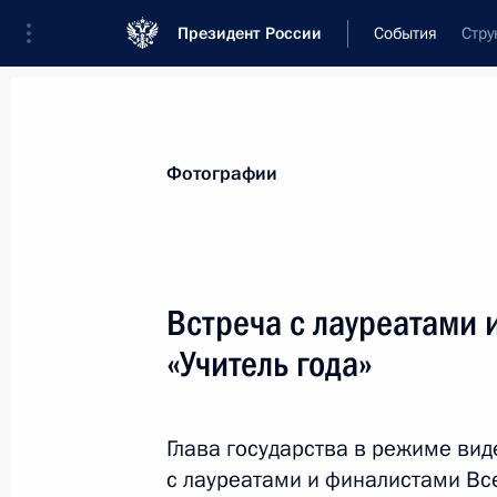
Президент России
События
Стру
Президент
Администрация
Государст
Новости
Стенограммы
Поездки
Те
Фотографии
Рубрикация материалов
Все материалы
Встреча с лауреатами 
Послания Федеральному Собранию
«Учитель года»
Заявления по важнейшим вопросам
Совещания, заседания, рабочие встречи
Глава государства в режиме ви
Речи и обращения
с лауреатами и финалистами Все