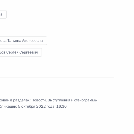
а
:
13
кова Татьяна Алексеевна
цов Сергей Сергеевич
ества России и Казахстана
3
25м
ован в разделах:
Новости
,
Выступления и стенограммы
бликации:
5 октября 2022 года, 16:30
щённое 15-летию «Ростеха»
6