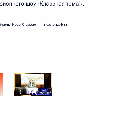
зионного шоу «Классная тема!».
ть следующие материалы
ласть, Ново-Огарёво
3 фотографии
телями общественных
:
5
сть, Ново-Огарёво
:
20