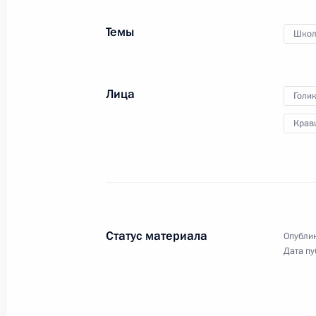
Темы
Школ
29 ноября 2022 года, вторник
Всероссийский съезд судей
Лица
Голи
29 ноября 2022 года, 14:35
Москва, Кремль
Крав
28 ноября 2022 года, понедельник
Форум межрегионального сотруднич
28 ноября 2022 года, 13:50
Москва, Кремль
Статус материала
Опублик
Дата пу
25 ноября 2022 года, пятница
Торжественное мероприятие, посвя