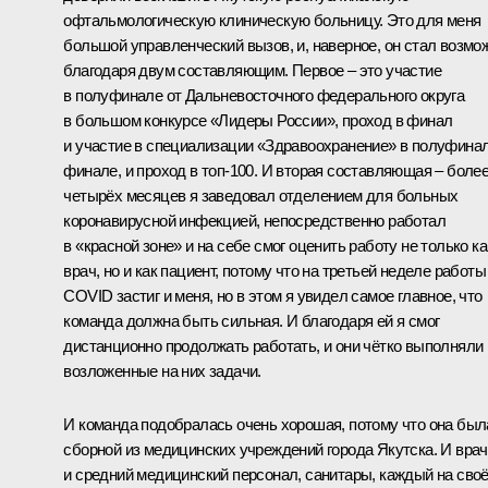
офтальмологическую клиническую больницу. Это для меня
большой управленческий вызов, и, наверное, он стал возмо
благодаря двум составляющим. Первое – это участие
в полуфинале от Дальневосточного федерального округа
в большом конкурсе «Лидеры России», проход в финал
и участие в специализации «Здравоохранение» в полуфинал
финале, и проход в топ‑100. И вторая составляющая – боле
четырёх месяцев я заведовал отделением для больных
коронавирусной инфекцией, непосредственно работал
в «красной зоне» и на себе смог оценить работу не только ка
врач, но и как пациент, потому что на третьей неделе работы
COVID застиг и меня, но в этом я увидел самое главное, что
команда должна быть сильная. И благодаря ей я смог
дистанционно продолжать работать, и они чётко выполняли
возложенные на них задачи.
И команда подобралась очень хорошая, потому что она был
сборной из медицинских учреждений города Якутска. И врач
и средний медицинский персонал, санитары, каждый на сво