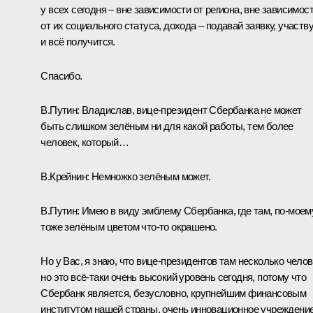
у всех сегодня – вне зависимости от региона, вне зависимос
от их социального статуса, дохода – подавай заявку, участву
и всё получится.
Спасибо.
В.Путин
: Владислав, вице‑президент Сбербанка не может
быть слишком зелёным ни для какой работы, тем более
человек, который…
В.Крейнин
: Немножко зелёным может.
В.Путин
: Имею в виду эмблему Сбербанка, где там, по‑моему
тоже зелёным цветом что‑то окрашено.
Но у Вас, я знаю, что вице‑президентов там несколько челов
но это всё‑таки очень высокий уровень сегодня, потому что
Сбербанк является, безусловно, крупнейшим финансовым
институтом нашей страны, очень инновационное учреждени