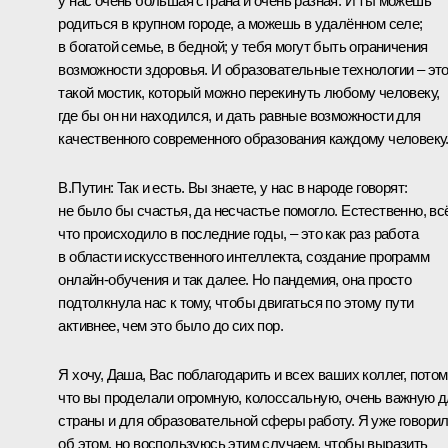
у нас очень большая страна и очень разная. И ты можешь
родиться в крупном городе, а можешь в удалённом селе;
в богатой семье, в бедной; у тебя могут быть ограничения
возможности здоровья. И образовательные технологии – эт
такой мостик, который можно перекинуть любому человеку,
где бы он ни находился, и дать равные возможности для
качественного современного образования каждому человеку
В.Путин
: Так и есть. Вы знаете, у нас в народе говорят:
не было бы счастья, да несчастье помогло. Естественно, вс
что происходило в последние годы, – это как раз работа
в области искусственного интеллекта, создание программ
онлайн‑обучения и так далее. Но пандемия, она просто
подтолкнула нас к тому, чтобы двигаться по этому пути
активнее, чем это было до сих пор.
Я хочу, Даша, Вас поблагодарить и всех ваших коллег, пото
что вы проделали огромную, колоссальную, очень важную 
страны и для образовательной сферы работу. Я уже говори
об этом, но воспользуюсь этим случаем, чтобы выразить