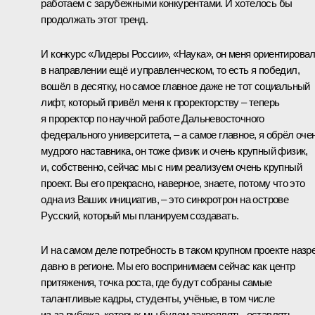
работаем с зарубежными конкурентами. И хотелось бы
продолжать этот тренд.
И конкурс «Лидеры России», «Наука», он меня ориентирова
в направлении ещё и управленческом, то есть я победил,
вошёл в десятку, но самое главное даже не тот социальный
лифт, который привёл меня к проректорству – теперь
я проректор по научной работе Дальневосточного
федерального университета, – а самое главное, я обрёл оче
мудрого наставника, он тоже физик и очень крупный физик,
и, собственно, сейчас мы с ним реализуем очень крупный
проект. Вы его прекрасно, наверное, знаете, потому что это
одна из Ваших инициатив, – это синхротрон на острове
Русский, который мы планируем создавать.
И на самом деле потребность в таком крупном проекте назр
давно в регионе. Мы его воспринимаем сейчас как центр
притяжения, точка роста, где будут собраны самые
талантливые кадры, студенты, учёные, в том числе
из‑за рубежа, которых мы будем закреплять, оставлять