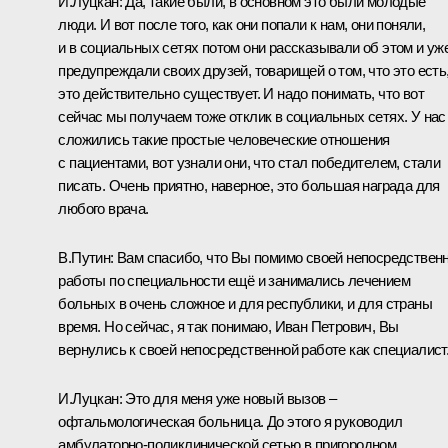
И.Луцкан
: Да, такие были, в основном это были молодые
люди. И вот после того, как они попали к нам, они поняли,
и в социальных сетях потом они рассказывали об этом и уж
предупреждали своих друзей, товарищей о том, что это есть
это действительно существует. И надо понимать, что вот
сейчас мы получаем тоже отклик в социальных сетях. У нас
сложились такие простые человеческие отношения
с пациентами, вот узнали они, что стал победителем, стали
писать. Очень приятно, наверное, это большая награда для
любого врача.
В.Путин
: Вам спасибо, что Вы помимо своей непосредствен
работы по специальности ещё и занимались лечением
больных в очень сложное и для республики, и для страны
время. Но сейчас, я так понимаю, Иван Петрович, Вы
вернулись к своей непосредственной работе как специалист
И.Луцкан
: Это для меня уже новый вызов –
офтальмологическая больница. До этого я руководил
амбулаторно-поликлинической сетью в пригородном