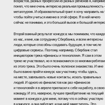
возрастов, разных профессий из разных регионов я, наприме
понял, что мне очень интересна реальная промышленность 
металлургия. И образовательный грант я хочу направить на 
чтобы пойти учиться именно в этой сфере. Я в ней ничего
сейчас не понимаю, и это большой вызов и большой интерес
Второй важный результат конкурса: мы понимаем, что кажд
из нас, и мне, как сотруднику Сбербанка, и всем интересны
люди, которые способны создавать будущее, в том числе
цифровые сервисы. Поэтому, например, Сбербанк стал
инициатором трека «финансы и технологии». Я сам в этом
треке не участвовал, но я познакомился со многими ребятам
из этого трека. Это было очень полезное знакомство. И мне
было важно пройти конкурс как участнику, чтобы здесь,
на месте, завязывать новые контакты, искать правильных
людей. И одного из финалистов как раз «финансов
и технологий» я в апреле пригласил к себе на работу, в свою
команду. И это, наверное, лучшее приобретение на текущий
момент в конкурсе для меня, потому что я сейчас участвую
в конкурсе, а она работает, и она мой заместитель. Это