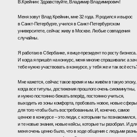
В.Крейнин
: Здравствуйте, Владимир Владимирович!
Меня зовут Влад Крейнин, мне 32 года. Я родился и вырос
в Санкт‑Петербурге, учился в Санкт‑Петербургском
университете, сейчас живу в Москве. Любые совпадения
случайны.
Я работаю в Сбербанке, я вице‑президент по росту бизнеса.
И когда я пришёл на конкурс, меня многие спрашивали: а за
тебе нужно участвовать в конкурсе, у тебя же и так всё есть
Мне кажется, сейчас такое время и мы живём в такую эпоху,
когда все титулы, достижения прошлого очень сиюминутны,
и нужно постоянно бежать вперёд, постоянно учиться,
выходить из зоны комфорта, пробовать новое, новые сферы
для того чтобы быть востребованным. И, конечно, самое
ценное в конкурсе – это люди, с которыми ты познакомился,
и те новые знания, новые кейсы, которые ты разобрал. И дл
меня очень ценно было, что в ходе общения с людьми разн