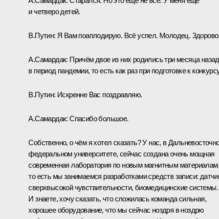
А.Самардак
: Старался. Но это ещё не всё. У меня ещё
и четверо детей.
В.Путин
: Я Вам поаплодирую. Всё успел. Молодец. Здорово
А.Самардак
: Причём двое из них родились три месяца назад
в период пандемии, то есть как раз при подготовке к конкурсу
В.Путин
: Искренне Вас поздравляю.
А.Самардак
: Спасибо большое.
Собственно, о чём я хотел сказать? У нас, в Дальневосточн
федеральном университете, сейчас создана очень мощная
современная лаборатория по новым магнитным материалам
то есть мы занимаемся разработками средств записи: датчи
сверхвысокой чувствительности, биомедицинские системы.
И знаете, хочу сказать, что сложилась команда сильная,
хорошее оборудование, что мы сейчас ноздря в ноздрю