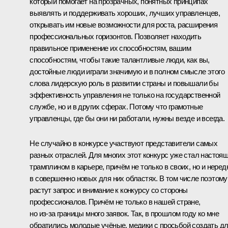
который помогает на прозрачных, понятных принципах
выявлять и поддерживать хороших, лучших управленцев,
открывать им новые возможности для роста, расширения
профессиональных горизонтов. Позволяет находить
правильное применение их способностям, вашим
способностям, чтобы такие талантливые люди, как вы,
достойные люди играли значимую и в полном смысле этого
слова лидерскую роль в развитии страны и повышали бы
эффективность управления не только на государственной
службе, но и в других сферах. Потому что грамотные
управленцы, где бы они ни работали, нужны везде и всегда.
Не случайно в конкурсе участвуют представители самых
разных отраслей. Для многих этот конкурс уже стал настоя
трамплином в карьере, причём не только в своих, но и неред
в совершенно новых для них областях. В том числе поэтому
растут запрос и внимание к конкурсу со стороны
профессионалов. Причём не только в нашей стране,
но из‑за границы много заявок. Так, в прошлом году ко мне
обратились молодые учёные, медики с просьбой создать д