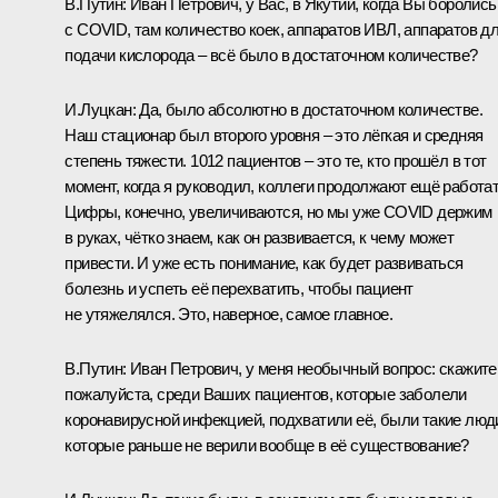
В.Путин
: Иван Петрович, у Вас, в Якутии, когда Вы боролись
с COVID, там количество коек, аппаратов ИВЛ, аппаратов д
подачи кислорода – всё было в достаточном количестве?
И.Луцкан
: Да, было абсолютно в достаточном количестве.
Наш стационар был второго уровня – это лёгкая и средняя
степень тяжести. 1012 пациентов – это те, кто прошёл в тот
момент, когда я руководил, коллеги продолжают ещё работат
Цифры, конечно, увеличиваются, но мы уже COVID держим
в руках, чётко знаем, как он развивается, к чему может
привести. И уже есть понимание, как будет развиваться
болезнь и успеть её перехватить, чтобы пациент
не утяжелялся. Это, наверное, самое главное.
В.Путин
: Иван Петрович, у меня необычный вопрос: скажите
пожалуйста, среди Ваших пациентов, которые заболели
коронавирусной инфекцией, подхватили её, были такие люд
которые раньше не верили вообще в её существование?