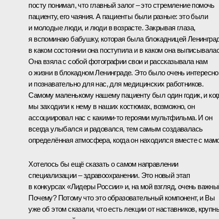
посту понимал, что главный залог – это стремление помочь
пациенту, его чаяния. А пациенты были разные: это были
и молодые люди, и люди в возрасте. Закрывая глаза,
я вспоминаю бабушку, которая была блокадницей Ленинград
в каком состоянии она поступила и в каком она выписывалас
Она взяла с собой фотографии свои и рассказывала нам
о жизни в блокадном Ленинграде. Это было очень интересно
и познавательно для нас, для медицинских работников.
Самому маленькому нашему пациенту был один годик, и ког
мы заходили к нему в наших костюмах, возможно, он
ассоциировал нас с какими‑то героями мультфильма. И он
всегда улыбался и радовался, тем самым создавалась
определённая атмосфера, когда он находился вместе с мамо
Хотелось бы ещё сказать о самом направлении
специализации – здравоохранении. Это новый этап
в конкурсах «Лидеры России» и, на мой взгляд, очень важны
Почему? Потому что это образовательный компонент, и Вы
уже об этом сказали, что есть лекции от наставников, крупн