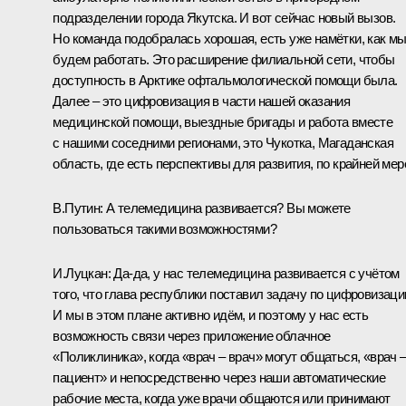
подразделении города Якутска. И вот сейчас новый вызов.
Но команда подобралась хорошая, есть уже намётки, как м
будем работать. Это расширение филиальной сети, чтобы
доступность в Арктике офтальмологической помощи была.
Далее – это цифровизация в части нашей оказания
медицинской помощи, выездные бригады и работа вместе
с нашими соседними регионами, это Чукотка, Магаданская
область, где есть перспективы для развития, по крайней мер
В.Путин
: А телемедицина развивается? Вы можете
пользоваться такими возможностями?
И.Луцкан
: Да-да, у нас телемедицина развивается с учётом
того, что глава республики поставил задачу по цифровизаци
И мы в этом плане активно идём, и поэтому у нас есть
возможность связи через приложение облачное
«Поликлиника», когда «врач – врач» могут общаться, «врач 
пациент» и непосредственно через наши автоматические
рабочие места, когда уже врачи общаются или принимают