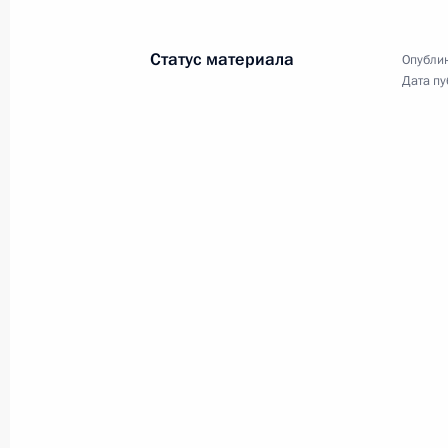
Статус материала
Опублик
Дата пу
Поездка в Саров
26 ноября 2020 года
Саров
11 фото