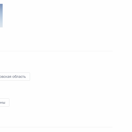
ото
овская область
оны