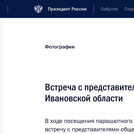
Президент России
События
Стру
Видеозаписи
Фотографии
Аудиозапи
Все материалы
Поездки
Совещания, 
Фотографии
Показа
Встреча с представит
Ивановской области
Поездка в Саратовскую
В ходе посещения парашютного 
12 апреля 2021 года
Саратовская обла
встречу с представителями общ