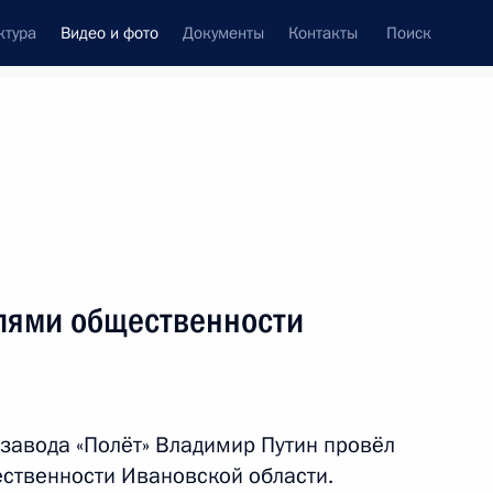
ктура
Видео и фото
Документы
Контакты
Поиск
си
встречи
Церемонии
апрель, 2021
ть следующие материалы
елями общественности
 область
завода «Полёт» Владимир Путин провёл
сть
11 фото
ественности Ивановской области.