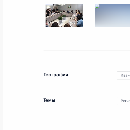
Поездка в Тобольск
1 декабря 2020 года
Тобольск
16 ф
География
Иван
Темы
Реги