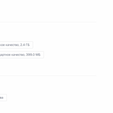
.
19 сентября 2019 года
Видео, 7 мин.
кое качество,
2.4 ГБ
артное качество,
399.0 МБ
ва
Обращение к участникам 23-