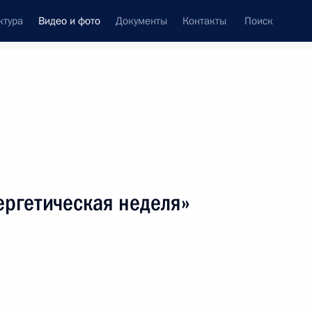
ктура
Видео и фото
Документы
Контакты
Поиск
си
ия, встречи
Встречи со СМИ
октябрь, 2019
ть следующие материалы
ергетическая неделя»
Форум «Российская
энергетическая неделя»