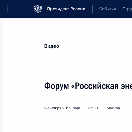
Президент России
События
Стру
Видеозаписи
Фотографии
Аудиозапи
Все материалы
Выступления
Совещан
Видео
Показа
Форум «Российская эн
Поздравление с Днём
2 октября 2019 года
15:30
Москва
учителя