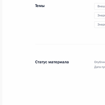
Форума оружейников России
Темы
Внеш
Энер
Энер
19 сентября 2019 года
Видео, 8 мин.
Статус материала
Опублик
Дата пу