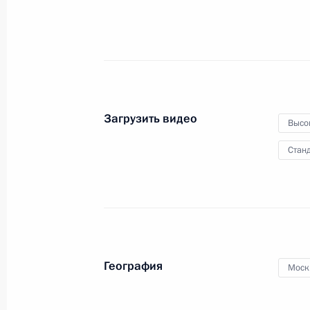
органов финансового
контроля
25 сентября 2019 года
Видео, 10 мин
Загрузить видео
Высо
Станд
География
Моск
Пленарное заседание