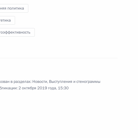
й сессии Генассамблеи
няя политика
Всемирной туристской
гетика
организации
гоэффективность
11 сентября 2019 года
Видео, 3 мин.
ован в разделах:
Новости
,
Выступления и стенограммы
бликации:
2 октября 2019 года, 15:30