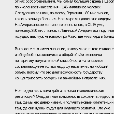
от нас особого внимания. Мы самая большая страна в Евро
по численности населения – 146 миллионов человек.
Следующая за нами, по‑моему, Германия – 80 миллионов,
то есть разница большая. Но в мире мы далеко не лидеры.
На Американском континенте очень много, в США уже,
по‑моему, 350 миллионов, в Латинской Америке есть крупны
государства, я уж не говорю про Азию, где миллиард и больш
Вы знаете, это имеет значение, потому что от этого считаетс
и общий объём экономики, а общий объём экономики
по паритету покупательной способности – это важные
составляющие не только на душу населения, но и общий
объём, потому что это даёт возможность государству
концентрировать ресурсы на важнейших направлениях.
Но что для нас с вами даёт эта новая технологическая
революция? Она даёт нам возможность сохранить лидерств
там, где мы его давно имеем, и получить новые компетенции
там, где они нужны будут для будущего развития. Это уже
нивелирует, снижает риски в связи с тем, что мы не являемс