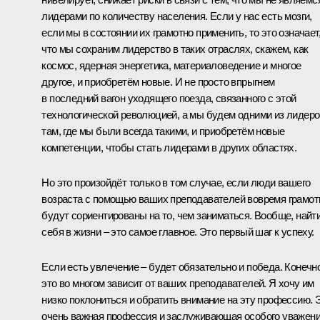
лидерами по количеству населения. Если у нас есть мозги,
если мы в состоянии их грамотно применить, то это означает
что мы сохраним лидерство в таких отраслях, скажем, как
космос, ядерная энергетика, материаловедение и многое
другое, и приобретём новые. И не просто впрыгнем
в последний вагон уходящего поезда, связанного с этой
технологической революцией, а мы будем одними из лидеро
там, где мы были всегда такими, и приобретём новые
компетенции, чтобы стать лидерами в других областях.
Но это произойдёт только в том случае, если люди вашего
возраста с помощью ваших преподавателей вовремя грамот
будут сориентированы на то, чем заниматься. Вообще, найт
себя в жизни – это самое главное. Это первый шаг к успеху.
Если есть увлечение – будет обязательно и победа. Конечно
это во многом зависит от ваших преподавателей. Я хочу им
низко поклониться и обратить внимание на эту профессию. 
очень важная профессия и заслуживающая особого уважен