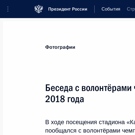
Президент России
События
Стр
Президент
Администрация
Государ
Новости
Стенограммы
Поездки
Т
Фотографии
Рубрикация материалов
Все материалы
Беседа с волонтёрами 
Послания Федеральному Собранию
2018 года
Заявления по важнейшим вопросам
Совещания, заседания, рабочие встречи
В ходе посещения стадиона «К
Речи и обращения
пообщался с волонтёрами чемп