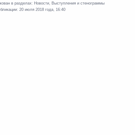
кован в разделах:
Новости
,
Выступления и стенограммы
-2018»
8
9м
убликации:
20 июля 2018 года, 16:40
реза «Черниговец»
3
9м
вого движения России
5
37м
ной войны