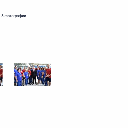
3 фотографии
ть следующие материалы
1
с родителями учащихся
7
бь
область