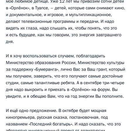
моё любимое детище. Уже 12 лет мы привозим сотни детей
в «Орлёнок», в Туапсе, – детей, которые сами снимают кино,
и документальное, и игровое, и мультипликационное,
делают телевизионные программы и передачи. И надо
видеть их глаза, надо слышать их, чтобы понять, что это
и есть будущее, как мы говорим, это энергия завтрашнего
дня.
И я хочу воспользоваться случаем, поблагодарить
Министерство образования России, Министерство культуры
за поддержку «Бумеранга», лично Вас за Ваш грант, который
мы получаем, заверить, что его получают самые достойные
студии, самые талантливые ребята. А в сентябре три-четыре
дня надо выкроить и приехать в «Орлёнок» на форум. Вы
увидите, и я обещаю Вам, что на год энергии Вы пополните.
И ещё одно предложение. В октябре будет мощная
кинопремьера, русская сказка, постановочная, под
названием «Последний богатырь». И надо сказать, что это
абсолютно инновационный проект от драматургии