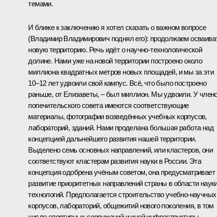
темами.
И ближе к заключению я хотел сказать о важном вопросе
(Владимир Владимирович поднял его): продолжаем осваива
новую территорию. Речь идёт о научно-технологической
долине. Нами уже на новой территории построено около
миллиона квадратных метров новых площадей, и мы за эти
10–12 лет удвоили свой кампус. Всё, что было построено
раньше, от Елизаветы, – был миллион. Мы удвоили. У член
попечительского совета имеются соответствующие
материалы, фотографии возведённых учебных корпусов,
лабораторий, зданий. Нами проделана большая работа над
концепцией дальнейшего развития нашей территории.
Выделено семь основных направлений, или кластеров, они
соответствуют кластерам развития науки в России. Эта
концепция одобрена учёным советом, она предусматривает
развитие приоритетных направлений страны в области науки
технологий. Предполагается строительство учебно-научных
корпусов, лабораторий, общежитий нового поколения, в том
числе спортивных сооружений и иной инфраструктуры,