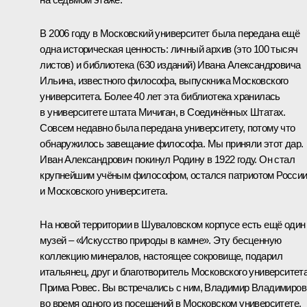
В 2006 году в Московский университет была передана ещё
одна историческая ценность: личный архив (это 100 тысяч
листов) и библиотека (630 изданий) Ивана Александровича
Ильина, известного философа, выпускника Московского
университета. Более 40 лет эта библиотека хранилась
в университете штата Мичиган, в Соединённых Штатах.
Совсем недавно была передана университету, потому что
обнаружилось завещание философа. Мы приняли этот дар.
Иван Александрович покинул Родину в 1922 году. Он стал
крупнейшим учёным философом, остался патриотом Росси
и Московского университета.
На новой территории в Шуваловском корпусе есть ещё один
музей – «Искусство природы в камне». Эту бесценную
коллекцию минералов, настоящее сокровище, подарил
итальянец, друг и благотворитель Московского университет
Прима Ровес. Вы встречались с ним, Владимир Владимиров
во время одного из посещений в Московском университете.