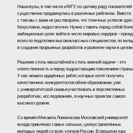
Наши вузы, в том числе и МГУ, по целому ряду показателей
существенно продвинулись в различных рейтингах. Вместе
с тем мы с вами не раз говорили, что точечных успехов здес
безусловно, недостаточно. Нужно ставить перед собой бол
амбициозные цели: войти в число мировых лидеров – прежд
всего по подготовке высококлассных специалистов, по вкла
в создание прорывных разработок и развитие науки в целом
Решение столь масштабной и столь важной задачи – это
ответственность и перед подрастающим поколением страны
У нас немало одарённых ребят, которые хотят получить
качественное, конкурентоспособное образование, уже
с университетской скамьи участвовать в перспективных
разработках, исследованиях, в научных проектах самого
высокого уровня.
Со времён Михаила Ломоносова Московский университет
всегда привлекал самых сильных, целеустремлённых
молодых людей со всех уголков России. В прошлом году