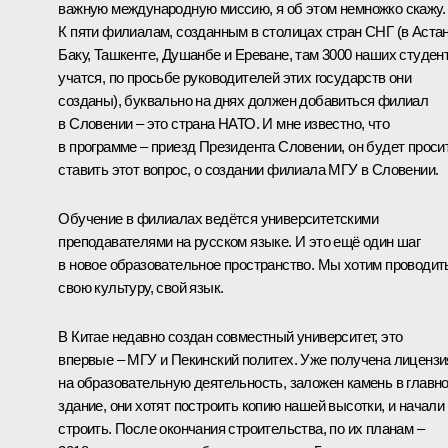
важную международную миссию, я об этом немножко скажу.
К пяти филиалам, созданным в столицах стран СНГ (в Астан
Баку, Ташкенте, Душанбе и Ереване, там 3000 наших студен
учатся, по просьбе руководителей этих государств они
созданы), буквально на днях должен добавиться филиал
в Словении – это страна НАТО. И мне известно, что
в программе – приезд Президента Словении, он будет проси
ставить этот вопрос, о создании филиала МГУ в Словении.
Обучение в филиалах ведётся университетскими
преподавателями на русском языке. И это ещё один шаг
в новое образовательное пространство. Мы хотим проводит
свою культуру, свой язык.
В Китае недавно создан совместный университет, это
впервые – МГУ и Пекинский политех. Уже получена лицензи
на образовательную деятельность, заложен камень в главн
здание, они хотят построить копию нашей высотки, и начали
строить. После окончания строительства, по их планам –