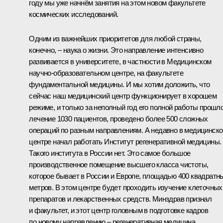
году мы уже начнём занятия на этом новом факультете
космических исследований.
Одним из важнейших приоритетов для любой страны,
конечно, – наука о жизни. Это направление интенсивно
развивается в университете, в частности в Медицинском
научно-образовательном центре, на факультете
фундаментальной медицины. И мы хотим доложить, что
сейчас наш медицинский центр функционирует в хорошем
режиме, и только за неполный год его полной работы прошл
лечение 1030 пациентов, проведено более 500 сложных
операций по разным направлениям. А недавно в медицинск
центре начал работать Институт регенеративной медицины.
Такого института в России нет. Это самое большое
производственное помещение высшего класса чистоты,
которое бывает в России и Европе, площадью 400 квадратн
метров. В этом центре будет проходить изучение клеточных
препаратов и лекарственных средств. Минздрав признал
и факультет, и этот центр головным в подготовке кадров
по новому направлению – регенеративная медицина.