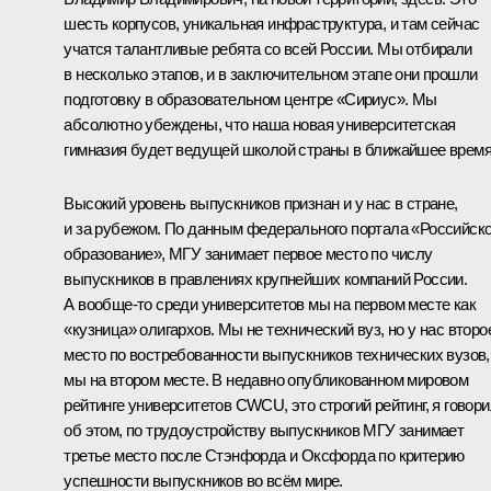
шесть корпусов, уникальная инфраструктура, и там сейчас
учатся талантливые ребята со всей России. Мы отбирали
в несколько этапов, и в заключительном этапе они прошли
подготовку в образовательном центре «Сириус». Мы
абсолютно убеждены, что наша новая университетская
гимназия будет ведущей школой страны в ближайшее время
Высокий уровень выпускников признан и у нас в стране,
и за рубежом. По данным федерального портала «Российск
образование», МГУ занимает первое место по числу
выпускников в правлениях крупнейших компаний России.
А вообще-то среди университетов мы на первом месте как
«кузница» олигархов. Мы не технический вуз, но у нас второ
место по востребованности выпускников технических вузов,
мы на втором месте. В недавно опубликованном мировом
рейтинге университетов CWCU, это строгий рейтинг, я говор
об этом, по трудоустройству выпускников МГУ занимает
третье место после Стэнфорда и Оксфорда по критерию
успешности выпускников во всём мире.