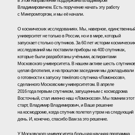
в этом направлении поддержаны Владимиром
Владимировичем. Есть поручение начать эту работу
с Минпромторгом, и мы её начали.
О космических исследованиях. Мы, наверное, единственны
университет не только в России, но и в мире, который
запускает столько спутников. За 60 лет истории космически
исследований мы поставили приборы на 400 спутниках,
которые были разработаны учёными, аспирантами
Московского университета. В нашем активе шесть спутников
целая флотилия, и на прошлом заседании мы докладывали
о готовности к запуску тяжёлого спутника «Ломоносов»,
сделанного Московским университетом. В апреле
2016 года первым спутником, запущенным с космодрома
Восточный, стал именно наш «Ломоносов». Мы помним этот
старт, Владимир Владимирович, и Ваше решение
на космодроме, когда спутник полетел утром на следующий
день. И, конечно, спасибо Вам за это решение.
У Московского университета большая научная программа