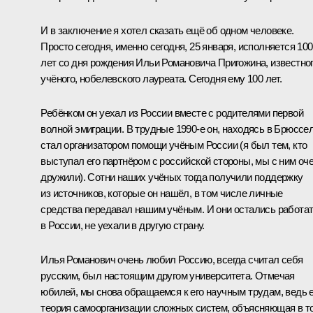
И в заключение я хотел сказать ещё об одном человеке.
Просто сегодня, именно сегодня, 25 января, исполняется 100
лет со дня рождения Ильи Романовича Пригожина, известно
учёного, нобелевского лауреата. Сегодня ему 100 лет.
Ребёнком он уехал из России вместе с родителями первой
волной эмиграции. В трудные 1990-е он, находясь в Брюссел
стал организатором помощи учёным России (я был тем, кто
выступал его партнёром с российской стороны, мы с ним оч
дружили). Сотни наших учёных тогда получили поддержку
из источников, которые он нашёл, в том числе личные
средства передавал нашим учёным. И они остались работа
в России, не уехали в другую страну.
Илья Романович очень любил Россию, всегда считал себя
русским, был настоящим другом университета. Отмечая
юбилей, мы снова обращаемся к его научным трудам, ведь е
теория самоорганизации сложных систем, объясняющая в т