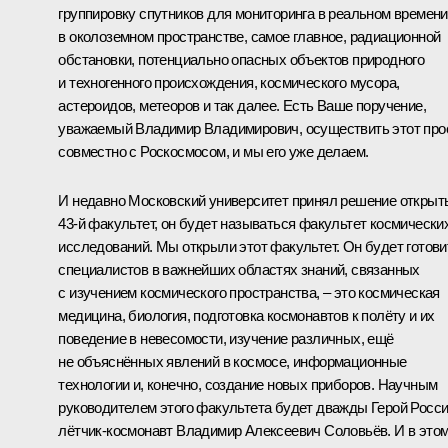
группировку спутников для мониторинга в реальном времени
в околоземном пространстве, самое главное, радиационной
обстановки, потенциально опасных объектов природного
и техногенного происхождения, космического мусора,
астероидов, метеоров и так далее. Есть Ваше поручение,
уважаемый Владимир Владимирович, осуществить этот про
совместно с Роскосмосом, и мы его уже делаем.
И недавно Московский университет принял решение открыт
43-й факультет, он будет называться факультет космически
исследований. Мы открыли этот факультет. Он будет готови
специалистов в важнейших областях знаний, связанных
с изучением космического пространства, – это космическая
медицина, биология, подготовка космонавтов к полёту и их
поведение в невесомости, изучение различных, ещё
не объяснённых явлений в космосе, информационные
технологии и, конечно, создание новых приборов. Научным
руководителем этого факультета будет дважды Герой Росси
лётчик-космонавт Владимир Алексеевич Соловьёв. И в это