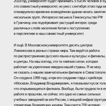
2018 год, университет будет принимать 5 тысяч человек в го
это совместный университет, но уже с сентября этого года 
планируем во временно возведённом здании начать занятия
нескольких групп. Интересно письмо в Генконсульство РФ
в Гуанчжоу, оно подчёркивает растущий интерес среди
различных слоёв населения Китая к поступлению
в перспективе в наш совместный университет.
И ещё. В Московском университете десять центров
Ломоносова в разных странах мира. Там ведётся работа
по распространению русского языка и культуры: и филиалы,
и центры. На наш взгляд, это та «мягкая сила», которая
работает на укрепление имиджа нашей страны. Я не могу
не сказать о нашем замечательном филиале в Севастополе
Он создан в 1999 году, и при его создании тогда с крейсера
«Москва», Владимир Владимирович, я показывал кусок тол
что открывающегося филиала. Вообще, были трудности в ег
работе в прошлом, но сейчас это одно из самых сильных
учебных заведений на юге России, с мощной инфраструктур
территории Лазаревских казарм. Там учится 700 человек: