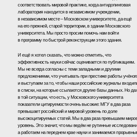
соответствовать мировой практике, когда антидопинговая
лаборатория находится в независимом учреждении,
в независимом месте – Московском университете, да ещё
на его прежней, старой территории, в здании Московского
университета. Мы просто просим помочь нам войти
в программу по быстрой реконструкции этого здания.
И ещё я хотел сказать, что можно отметить, что
эффективность науки сейчас оценивается по публикациям.
Мы не всегда согласны с теми западными и другими
предложениями, что учитывать при престиже работы учёног
и выступаем за то, чтобы наши российские журналы входил
в списки, на которые ссылаются другие базы данных. Но да
в той ситуации, что есть, у Московского университета
показатели цитируемости очень высокие: МГУ в два раза
превышает российский и мировой уровень по доле
высокоцитируемых статей. Мы в два раза превышаем миро
уровень. Это значит, что мы ведём не рутинные исследовани
а работаем на переднем крае науки и занимаемся прорывн