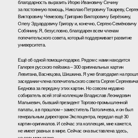
благодарность выразить Игорю Ивановичу Сечину
за постоянную помощь, Николаю Петровичу Токареву, Серг
Викторовичу Чемезову, Григорию Викторовичу Берёзкину,
Олегу Эдуардовичу Григору и, конечно, Сергею Семёновичу
Собянину. Я, безусловно, благодарен всем членам
попечительского совета, который поддерживает развитие
университета.
Ещё об одной помощи-подарке. Рядом с нами находится
Галерея русского пейзажа – 300 оригинальных картин
Левитана, Васнецова, Шишкина. Я уже благодарил на прош
заседании члена попечительского совета Сергея Сергеевич
Беднова за передачу этих картин. Но совсем недавно
собиратель всей этой коллекции Владислав Леонидович
Малькевич, бывший президент Торгово-промышленной
палаты, а в прошлом – заместитель Патоличева, и он был
генеральным директором Экспоцентра, передал ещё 30
картин-оригиналов. И сейчас эта коллекция, мне кажется,
не имеет равных в мире. Сейчас она выставлена здесь,
на седьмом этаже.