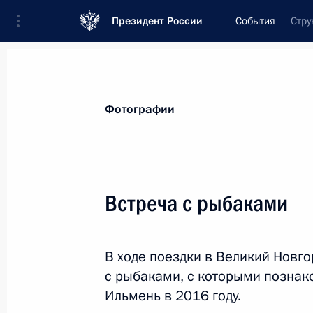
Президент России
События
Стру
Президент
Администрация
Государст
Новости
Стенограммы
Поездки
Те
Фотографии
Рубрикация материалов
Все материалы
Встреча с рыбаками
Послания Федеральному Собранию
Заявления по важнейшим вопросам
В ходе поездки в Великий Новго
Совещания, заседания, рабочие встречи
с рыбаками, с которыми познак
Речи и обращения
Ильмень в 2016 году.