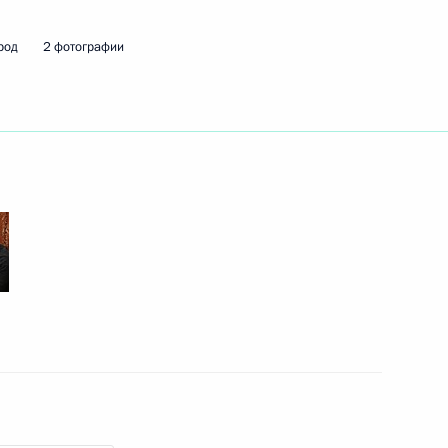
род
2 фотографии
ть следующие материалы
 экономики Ярославом
3
2
д