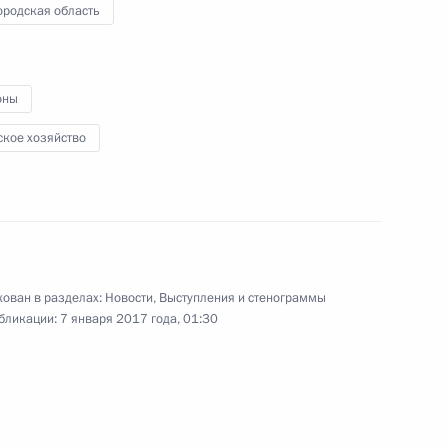
ородская область
ии Берлом Лазаром и главой
оны
3
сандром Бородой
ское хозяйство
ь
дерации и Государственной
ован в разделах:
Новости
,
Выступления и стенограммы
9
4м
бликации:
7 января 2017 года, 01:30
ь