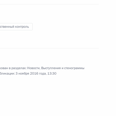
ии Берлом Лазаром и главой
ственный контроль
3
сандром Бородой
ь
ован в разделах:
Новости
,
Выступления и стенограммы
бликации:
3 ноября 2016 года, 13:30
дерации и Государственной
9
4м
ь