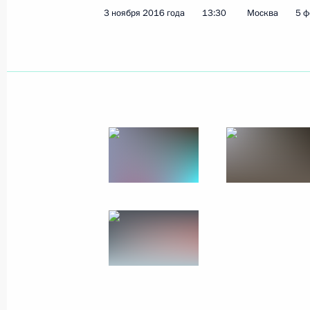
3 ноября 2016 года
13:30
Москва
5 ф
Показа
9 января 2017 года, понедельник
Встреча с ректором Высшей школы
Кузьминовым
9 января 2017 года, 14:40
Москва, Кремль
7 января 2017 года, суббота
Встреча с рыбаками
7 января 2017 года, 01:30
Великий Новгоро