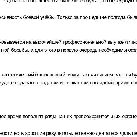
ет сделан на новейшее высокоточное оружие, на передовую т
нсивность боевой учёбы. Только за прошедшие полгода был
новывается на высочайшей профессиональной выучке личног
ной борьбы, а для этого в первую очередь необходимы офи
теоретический багаж знаний, и мы рассчитываем, что вы бу
удете подавать солдатам и сержантам наглядный пример че
шее время пополнят ряды наших правоохранительных органо
ости есть хорошие результаты, но важно двигаться дальше,