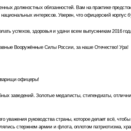
енных должностных обязанностей. Вам на практике предсто
национальных интересов. Уверен, что офицерский корпус бу
елать успехов, здоровья и удачи всем выпускникам 2016 го
авные Вооружённые Силы России, за наше Отечество! Ура!
оварищи офицеры!
бных заведений. Золотые медалисты, стипендиаты, отлични
го уважения руководства страны, которое делает всё, чтоб
влялись стержнем армии и флота, оплотом патриотизма, хр