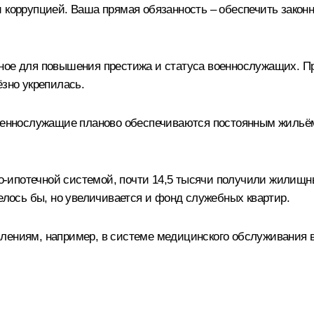
и коррупцией. Ваша прямая обязанность – обеспечить закон
жное для повышения престижа и статуса военнослужащих. П
ёзно укрепилась.
оеннослужащие планово обеспечиваются постоянным жильём. 
-ипотечной системой, почти 14,5 тысячи получили жилищны
телось бы, но увеличивается и фонд служебных квартир.
влениям, например, в системе медицинского обслуживания 