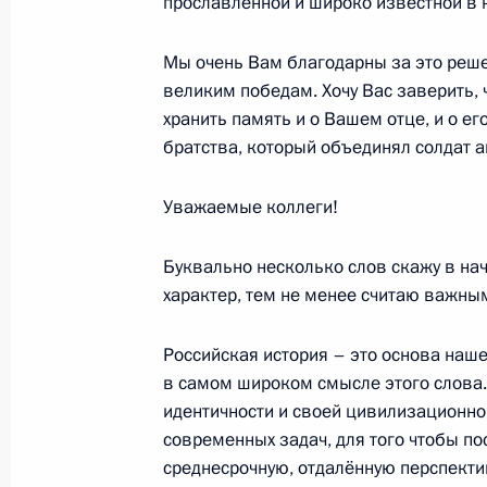
прославленной и широко известной в
Совещание по вопросу развития пр
редкоземельных металлов
Мы очень Вам благодарны за это реше
великим победам. Хочу Вас заверить,
29 июля 2016 года, 18:10
Великий Новгоро
хранить память и о Вашем отце, и о ег
братства, который объединял солдат 
Посещение компании «Акрон»
Уважаемые коллеги!
29 июля 2016 года, 17:00
Великий Новгоро
Буквально несколько слов скажу в нач
характер, тем не менее считаю важным
27 июля 2016 года, среда
Российская история – это основа наш
Встреча с олимпийской сборной Ро
в самом широком смысле этого слова.
идентичности и своей цивилизационно
27 июля 2016 года, 15:15
Москва, Кремль
современных задач, для того чтобы п
среднесрочную, отдалённую перспекти