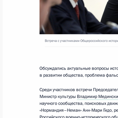
1 сентября 2016 года, четверг
Выступление на презентации объек
судостроительного комплекса «Зве
Встреча с участниками Общероссийского истор
1 сентября 2016 года, 09:00
Большой Камен
Встреча с рабочими судостроитель
Обсуждались актуальные вопросы исто
в развитии общества, проблема фаль
1 сентября 2016 года, 08:50
Большой Камен
Среди участников встречи Председате
Министр культуры
Владимир Мединск
В День знаний Владимир Путин по
научного сообщества, поисковых движ
во Владивостоке
«Нормандия–Неман» Анн-Мари Гидо, ре
Российского военно-исторического об
1 сентября 2016 года, 07:00
Владивосток