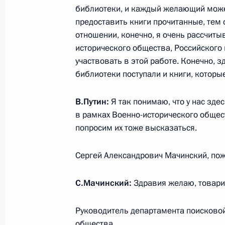
30 июня 2016 года, 14:10
Москва
библиотеки, и каждый желающий может
предоставить книги прочитанные, тем
отношении, конечно, я очень рассчиты
исторического общества, Российского 
29 июня 2016 года, среда
участвовать в этой работе. Конечно, з
библиотеки поступали и книги, которы
Посещение Немецкой школы при по
29 июня 2016 года, 12:00
Москва
В.Путин:
Я так понимаю, что у нас зде
в рамках Военно-исторического общес
попросим их тоже высказаться.
28 июня 2016 года, вторник
Сергей Александрович Мачинский, пож
Приём в честь выпускников военны
28 июня 2016 года, 13:50
Москва, Кремль
С.Мачинский:
Здравия желаю, товар
Руководитель департамента поисковой
27 июня 2016 года, понедельник
общества.