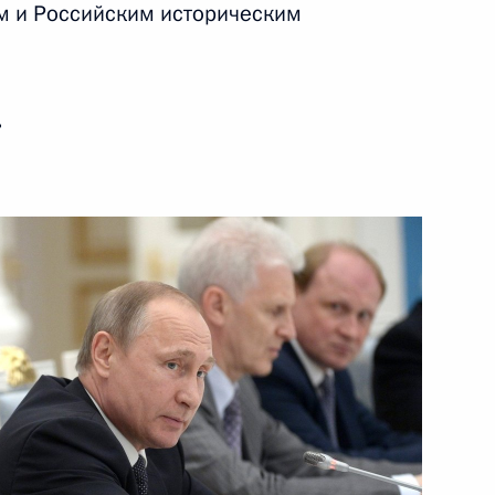
м и Российским историческим
ть следующие материалы
ь
венности Тульской области
7
ть
орами Дальневосточного
4
3м