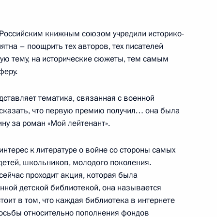
 Российским книжным союзом учредили историко-
нтских фракций
7
6м
ятна – поощрить тех авторов, тех писателей
кую тему, на исторические сюжеты, тем самым
феру.
дставляет тематика, связанная с военной
 сказать, что первую премию получил… она была
йской общественной
3
ну за роман «Мой лейтенант».
ексеем Репиком
интерес к литературе о войне со стороны самых
детей, школьников, молодого поколения.
 сейчас проходит акция, которая была
нной детской библиотекой, она называется
едставителей Российской
6
21м
стоит в том, что каждая библиотека в интернете
росьбы относительно пополнения фондов