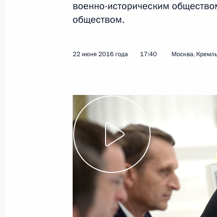
военно-историческим общество
обществом.
Показа
22 июня 2016 года
17:40
Москва, Кремл
8 сентября 2016 года, четверг
Встреча с представителями общест
8 сентября 2016 года, 18:40
Тульская облас
2 сентября 2016 года, пятница
Встреча с перспективными инвест
федерального округа
2 сентября 2016 года, 10:30
Владивосток