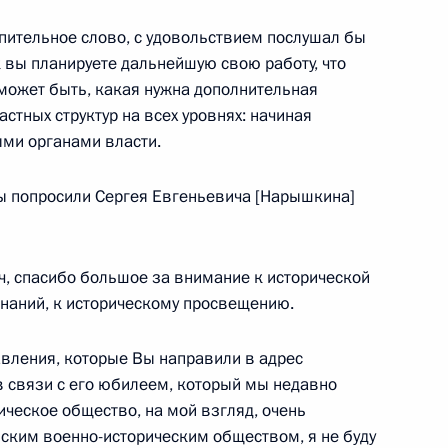
упительное слово, с удовольствием послушал бы
 вы планируете дальнейшую свою работу, что
17
9м
 может быть, какая нужна дополнительная
стных структур на всех уровнях: начиная
ми органами власти.
ы попросили Сергея Евгеньевича [Нарышкина]
фонда «Талант и успех»
7
8м
 спасибо большое за внимание к исторической
знаний, к историческому просвещению.
«Талант и успех»
авления, которые Вы направили в адрес
2
11м
в связи с его юбилеем, который мы недавно
ическое общество, на мой взгляд, очень
йским военно-историческим обществом, я не буду