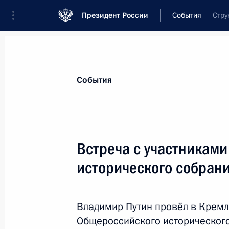
Президент России
События
Стру
Президент
Администрация
Государст
Новости
Стенограммы
Поездки
Те
События
Рубрикация материалов
Все материалы
Встреча с участникам
Послания Федеральному Собранию
исторического собран
Заявления по важнейшим вопросам
Совещания, заседания, рабочие встречи
Владимир Путин провёл в Кремл
Речи и обращения
Общероссийского исторического