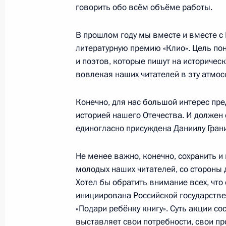
говорить обо всём объёме работы.
14 июля 2016 года, четверг
В прошлом году мы вместе и вместе с
Встреча с руководителями парламе
литературную премию «Клио». Цель пон
14 июля 2016 года, 18:20
Москва, Кремль
и поэтов, которые пишут на историчес
вовлекая наших читателей в эту атмос
Конечно, для нас большой интерес пре
30 июня 2016 года, четверг
историей нашего Отечества. И должен
Встреча с президентом общеросси
единогласно присуждена Даниилу Грани
организации «Деловая Россия» Ал
Не менее важно, конечно, сохранить и 
30 июня 2016 года, 16:15
Москва, Кремль
молодых наших читателей, со стороны 
Хотел бы обратить внимание всех, что
инициирована Российской государстве
Совещание послов и постоянных пр
«Подари ребёнку книгу». Суть акции со
Федерации
выставляет свои потребности, свои п