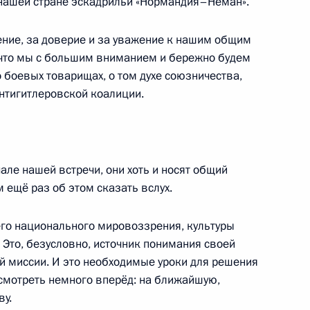
 нашей стране эскадрильи «Нормандия–Неман».
оизводства и потребления
7
5м
ние, за доверие и за уважение к нашим общим
 что мы с большим вниманием и бережно будем
д
о боевых товарищах, о том духе союзничества,
антигитлеровской коалиции.
5
д
але нашей встречи, они хоть и носят общий
 ещё раз об этом сказать вслух.
его национального мировоззрения, культуры
ссии
9
16м
 Это, безусловно, источник понимания своей
й миссии. И это необходимые уроки для решения
осмотреть немного вперёд: на ближайшую,
ву.