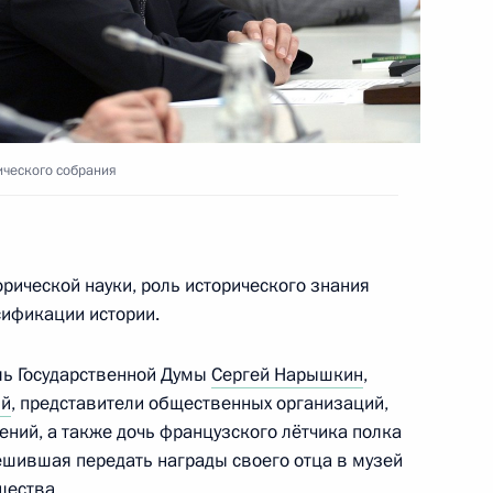
тов первой пусковой очереди
4м
зда»
ического собрания
ь
ного комплекса «Звезда»
рической науки, роль исторического знания
2м
сификации истории.
ь
ль Государственной Думы
Сергей Нарышкин
,
ий
, представители общественных организаций,
сетил гимназию
9
ений, а также дочь французского лётчика полка
шившая передать награды своего отца в музей
щества.