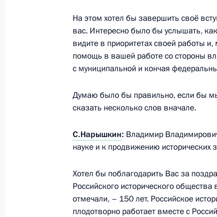
21 июля 2016 года, четверг
На этом хотел бы завершить своё вст
Заседание экспертного совета АСИ
вас. Интересно было бы услышать, как
видите в приоритетах своей работы и,
21 июля 2016 года, 19:25
Москва
помощь в вашей работе со стороны вла
с муниципальной и кончая федеральны
19 июля 2016 года, вторник
Думаю было бы правильно, если бы м
сказать несколько слов вначале.
Заседание попечительского совета 
19 июля 2016 года, 20:45
Сочи
С.Нарышкин
:
Владимир Владимирович,
науке и к продвижению исторических 
Встреча с благотворителями фонда 
Хотел бы поблагодарить Вас за поздр
Российского исторического общества 
19 июля 2016 года, 17:50
Сочи
отмечали, – 150 лет. Российское истор
плодотворно работает вместе с Росси