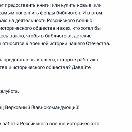
 предоставить книги: или купить новые, или
 самым пополнить фонды библиотек. И в этом
ваю на деятельность Российского военно-
исторического общества и всех, кто хотел бы
десь важно, чтобы в библиотеки, детские
е относятся к военной истории нашего Отечества.
сольстве Германии
2
сь представлены коллеги, которые работают
тва и исторического общества? Давайте
алуйста.
х вузов
8
7м
ищ Верховный Главнокомандующий!
 работы Российского военно-исторического