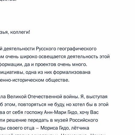
ья, коллеги!
ады-2016
19
42м
й деятельности Русского географического
ам очень широко освещается деятельность этой
ормации, да и проектов очень много.
инициативы, одна из них формализована
оенно-историческом обществе.
 кругов России и Турции
7
10м
ала Великой Отечественной войны. Я, выступая
 этом, повторяться не буду, но хотел бы в этой
а от себя госпожу Анн-Мари Гидо, хочу Вас
яли решение передать в музей Российского
ы своего отца – Мориса Гидо, лётчика