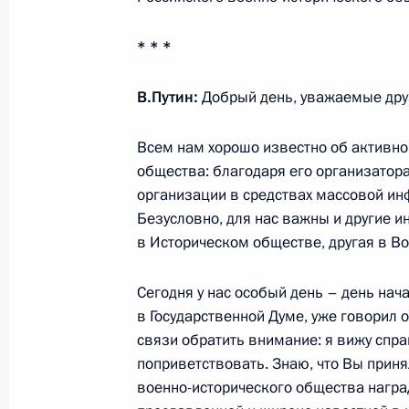
* * *
25 августа 2016 года, четверг
В.Путин:
Добрый день, уважаемые друз
Награждение победителей Олимпи
Всем нам хорошо известно об активно
25 августа 2016 года, 14:00
Москва, Кремль
общества: благодаря его организатор
организации в средствах массовой инф
Безусловно, для нас важны и другие 
9 августа 2016 года, вторник
в Историческом обществе, другая в В
Встреча с представителями деловых
Сегодня у нас особый день – день нач
9 августа 2016 года, 20:50
Санкт-Петербург
в Государственной Думе, уже говорил об
связи обратить внимание: я вижу справ
поприветствовать. Знаю, что Вы прин
29 июля 2016 года, пятница
военно-исторического общества наград