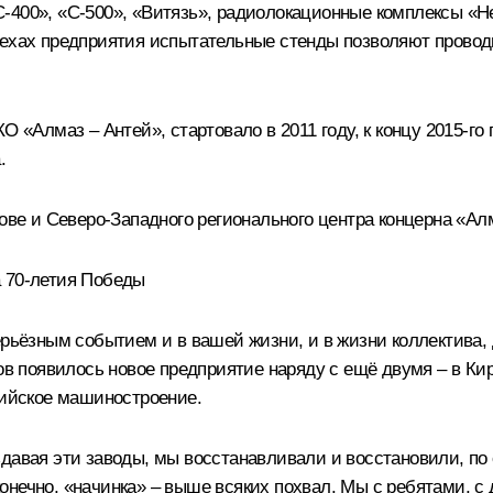
-400», «С-500», «Витязь», радиолокационные комплексы «
цехах предприятия испытательные стенды позволяют проводи
КО «Алмаз – Антей», стартовало в 2011 году, к концу 2015-
.
рове и Северо-Западного регионального центра концерна «Ал
а 70-летия Победы
рьёзным событием и в вашей жизни, и в жизни коллектива, д
появилось новое предприятие наряду с ещё двумя – в Киров
сийское машиностроение.
давая эти заводы, мы восстанавливали и восстановили, по 
нечно, «начинка» – выше всяких похвал. Мы с ребятами, с