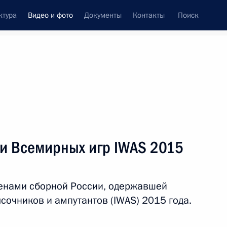
ктура
Видео и фото
Документы
Контакты
Поиск
си
встречи
Церемонии
октябрь, 2015
ть следующие материалы
ми Всемирных игр IWAS 2015
т в Казахстан. Саммиты СНГ
ленами сборной России, одержавшей
сочников и ампутантов (IWAS) 2015 года.
овое
35 фото