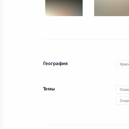
Первый форум Всемирной
ассоциации олимпийцев
География
Крас
21 октября 2015 года
9 фото
Темы
Соци
Спор