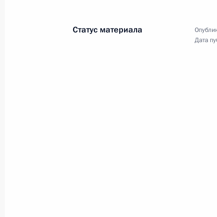
Статус материала
Опублик
Дата пу
Встреча с победителя
6 октября 2015 года
Сочи
10 фото