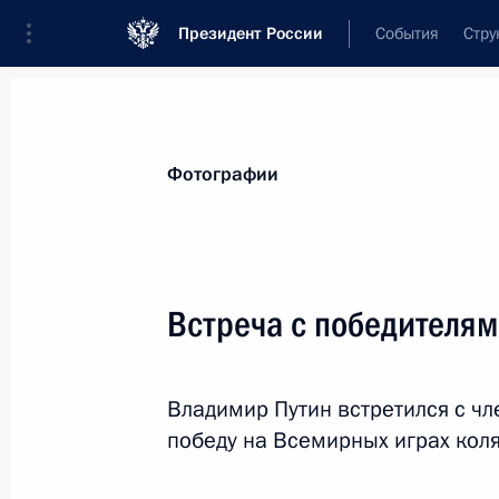
Президент России
События
Стру
Видеозаписи
Фотографии
Аудиозапи
Все материалы
Поездки
Совещания, 
Фотографии
Показа
Встреча с победителя
Государственный визи
Владимир Путин встретился с ч
и ВЕЭС
победу на Всемирных играх коля
14 − 16 октября 2015 года
Астана, Бор