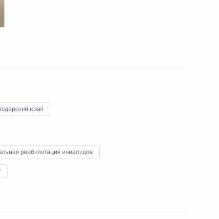
Инвестиционный форум
«Россия зовёт!»
нодарский край
13 октября 2015 года
7 фото
альная реабилитация инвалидов
т