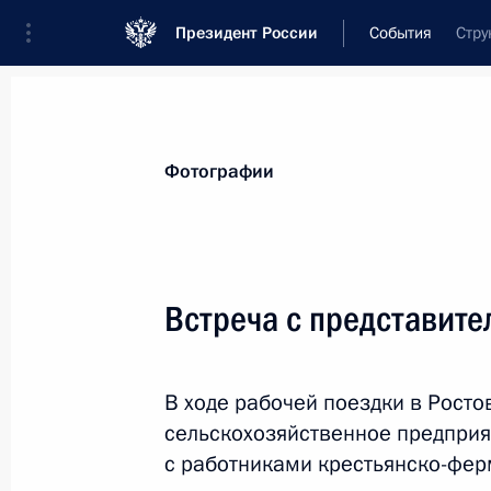
Президент России
События
Стру
Президент
Администрация
Государст
Новости
Стенограммы
Поездки
Те
Фотографии
Рубрикация материалов
Все материалы
Встреча с представит
Послания Федеральному Собранию
Заявления по важнейшим вопросам
В ходе рабочей поездки в Росто
Совещания, заседания, рабочие встречи
сельскохозяйственное предприя
Речи и обращения
с работниками крестьянско-фер