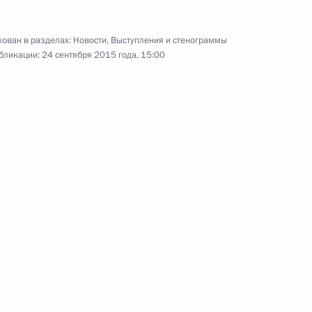
ован в разделах:
Новости
,
Выступления и стенограммы
бликации:
24 сентября 2015 года, 15:00
 игр IWAS 2015
10
5м
ских хозяйств
5
ласть
 России»
5
7м