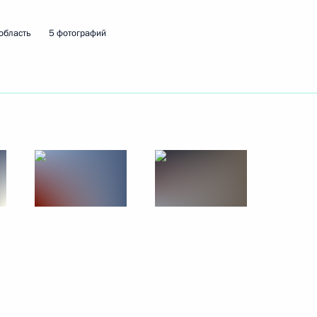
область
5 фотографий
ть следующие материалы
ужбы судебных приставов
11
4м
ь
ыми на высшие командные
9
8м
ь