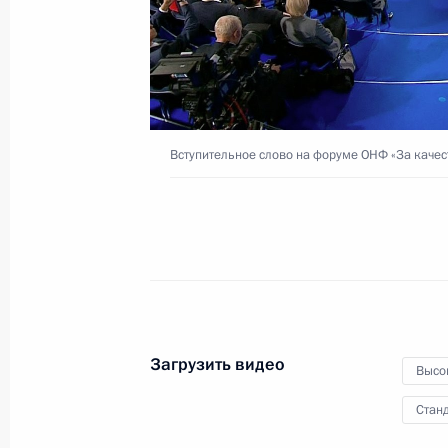
Встреча с вновь избранным
главами регионов
Вступительное слово на форуме ОНФ «За качес
17 сентября 2015 года
Видео, 6 мин.
Загрузить видео
Высо
Станд