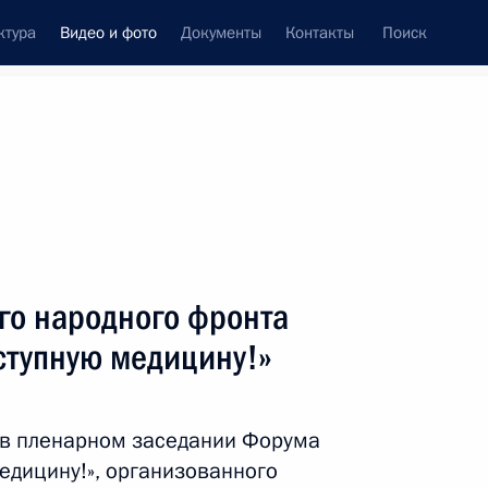
ктура
Видео и фото
Документы
Контакты
Поиск
си
ия, встречи
Встречи со СМИ
сентябрь, 2015
ть следующие материалы
о народного фронта
ступную медицину!»
о футболу 2018 года – 1000
 в пленарном заседании Форума
едицину!», организованного