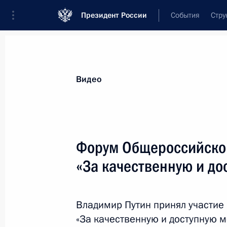
Президент России
События
Стру
Видеозаписи
Фотографии
Аудиозапи
Все материалы
Выступления
Совещан
Видео
Показа
Форум Общероссийског
«За качественную и до
До чемпионата мира п
дней
Владимир Путин принял участие
18 сентября 2015 года
Видео, 5 мин.
«За качественную и доступную м