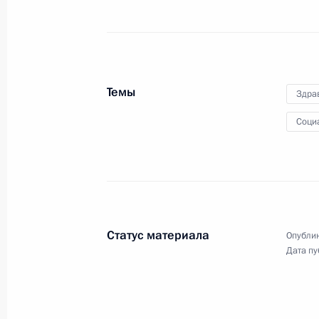
Темы
Саммит ОДКБ
Здра
Соци
15 сентября 2015 года
Видео, 10 мин
Статус материала
Опублик
Дата пу