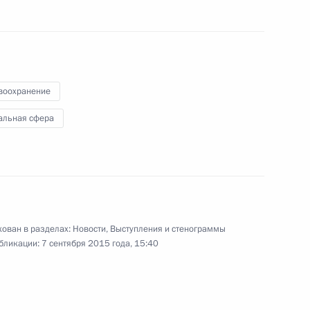
Совещание по вопросам
воохранение
социально-экономического
альная сфера
развития Ингушетии
.
14 сентября 2015 года
Видео, 5 мин.
ован в разделах:
Новости
,
Выступления и стенограммы
бликации:
7 сентября 2015 года, 15:40