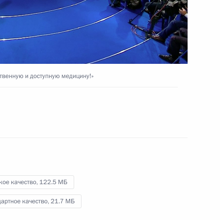
и
XII Форум межрегионального
сотрудничества России
твенную и доступную медицину!»
и Казахстана
16 сентября 2015 года
Видео, 7 мин.
кое качество,
122.5 МБ
артное качество,
21.7 МБ