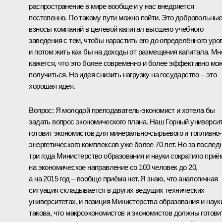
распространение в мире вообще и у нас внедряется
постепенно. По такому пути можно пойти. Это добровольны
взносы компаний в целевой капитал высшего учебного
заведения с тем, чтобы нарастить его до определённого уро
и потом жить как бы на доходы от размещения капитала. Мн
кажется, что это более современно и более эффективно мо
получиться. Но идея снизить нагрузку на государство – это
хорошая идея.
Вопрос:
Я молодой преподаватель-экономист и хотела бы
задать вопрос экономического плана. Наш Горный универси
готовит экономистов для минерально-сырьевого и топливно-
энергетического комплексов уже более 70 лет. Но за послед
три года Министерство образования и науки сократило приё
на экономическое направление со 100 человек до 20,
а на 2015 год – вообще приёма нет. Я знаю, что аналогичная
ситуация складывается в других ведущих технических
университетах, и позиция Министерства образования и наук
такова, что макроэкономистов и экономистов должны готови