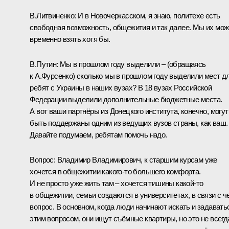
В.Литвиненко:
И в Новочеркасском, я знаю, политехе есть
свободная возможность, общежития и так далее. Мы их мо
временно взять хотя бы.
В.Путин:
Мы в прошлом году выделили –
(обращаясь
к А.Фурсенко)
сколько мы в прошлом году выделили мест д
ребят с Украины в наших вузах? В 18 вузах Российской
Федерации выделили дополнительные бюджетные места.
А вот ваши партнёры из Донецкого института, конечно, могут
быть поддержаны одним из ведущих вузов страны, как ваш.
Давайте подумаем, ребятам помочь надо.
Вопрос:
Владимир Владимирович, к старшим курсам уже
хочется в общежитии какого‑то большего комфорта.
И не просто уже жить там – хочется тишины какой‑то
в общежитии, семьи создаются в университетах, в связи с ч
вопрос. В основном, когда люди начинают искать и задавать
этим вопросом, они ищут съёмные квартиры, но это не всегд