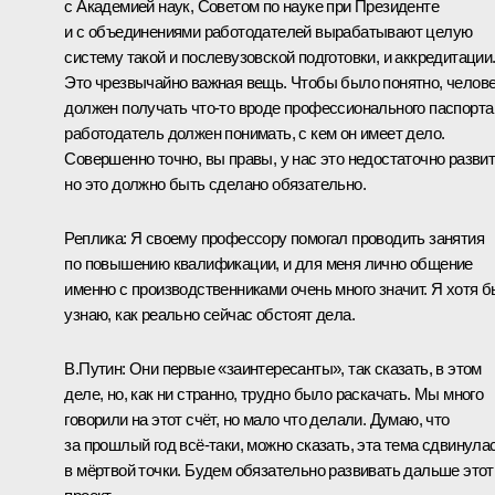
с Академией наук, Советом по науке при Президенте
и с объединениями работодателей вырабатывают целую
систему такой и послевузовской подготовки, и аккредитации
Это чрезвычайно важная вещь. Чтобы было понятно, челов
должен получать что‑то вроде профессионального паспорта
работодатель должен понимать, с кем он имеет дело.
Совершенно точно, вы правы, у нас это недостаточно развит
но это должно быть сделано обязательно.
Реплика:
Я своему профессору помогал проводить занятия
по повышению квалификации, и для меня лично общение
именно с производственниками очень много значит. Я хотя б
узнаю, как реально сейчас обстоят дела.
В.Путин:
Они первые «заинтересанты», так сказать, в этом
деле, но, как ни странно, трудно было раскачать. Мы много
говорили на этот счёт, но мало что делали. Думаю, что
за прошлый год всё‑таки, можно сказать, эта тема сдвинула
в мёртвой точки. Будем обязательно развивать дальше этот