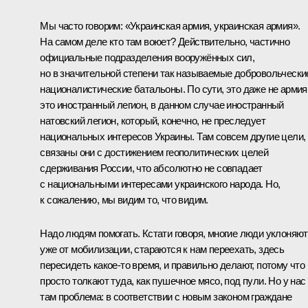
Мы часто говорим: «Украинская армия, украинская армия».
На самом деле кто там воюет? Действительно, частично
официальные подразделения вооружённых сил,
но в значительной степени так называемые добровольчески
националистические батальоны. По сути, это даже не армия
это иностранный легион, в данном случае иностранный
натовский легион, который, конечно, не преследует
национальных интересов Украины. Там совсем другие цели,
связаны они с достижением геополитических целей
сдерживания России, что абсолютно не совпадает
с национальными интересами украинского народа. Но,
к сожалению, мы видим то, что видим.
Надо людям помогать. Кстати говоря, многие люди уклоняю
уже от мобилизации, стараются к нам переехать, здесь
пересидеть какое‑то время, и правильно делают, потому что 
просто толкают туда, как пушечное мясо, под пули. Но у нас
там проблема: в соответствии с новым законом граждане