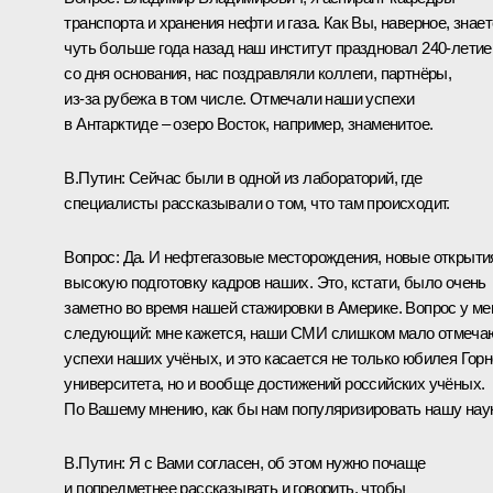
транспорта и хранения нефти и газа. Как Вы, наверное, знает
чуть больше года назад наш институт праздновал 240-летие
со дня основания, нас поздравляли коллеги, партнёры,
из‑за рубежа в том числе. Отмечали наши успехи
в Антарктиде – озеро Восток, например, знаменитое.
В.Путин:
Сейчас были в одной из лабораторий, где
специалисты рассказывали о том, что там происходит.
Вопрос:
Да. И нефтегазовые месторождения, новые открыти
высокую подготовку кадров наших. Это, кстати, было очень
заметно во время нашей стажировки в Америке. Вопрос у ме
следующий: мне кажется, наши СМИ слишком мало отмеча
успехи наших учёных, и это касается не только юбилея Горн
университета, но и вообще достижений российских учёных.
По Вашему мнению, как бы нам популяризировать нашу нау
В.Путин:
Я с Вами согласен, об этом нужно почаще
и попредметнее рассказывать и говорить, чтобы