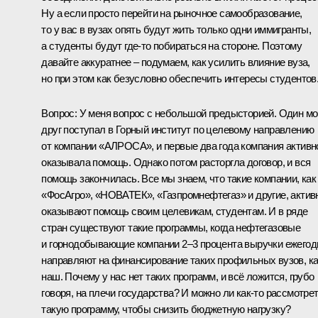
Ну а если просто перейти на рыночное самообразование,
то у вас в вузах опять будут жить только одни иммигранты,
а студенты будут где‑то побираться на стороне. Поэтому
давайте аккуратнее – подумаем, как усилить влияние вуза,
но при этом как безусловно обеспечить интересы студентов
Вопрос:
У меня вопрос с небольшой предысторией. Один мо
друг поступал в Горный институт по целевому направлению
от компании «АЛРОСА», и первые два года компания активн
оказывала помощь. Однако потом расторгла договор, и вся
помощь закончилась. Все мы знаем, что такие компании, как
«ФосАгро», «НОВАТЕК», «Газпромнефтегаз» и другие, актив
оказывают помощь своим целевикам, студентам. И в ряде
стран существуют такие программы, когда нефтегазовые
и горнодобывающие компании 2–3 процента выручки ежегод
направляют на финансирование таких профильных вузов, ка
наш. Почему у нас нет таких программ, и всё ложится, грубо
говоря, на плечи государства? И можно ли как‑то рассмотре
такую программу, чтобы снизить бюджетную нагрузку?