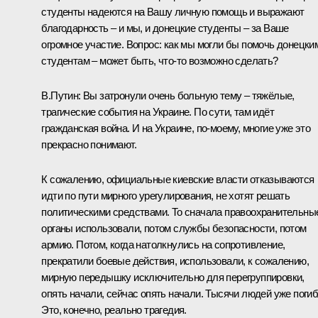
студенты надеются на Вашу личную помощь и выражают
благодарность – и мы, и донецкие студенты – за Ваше
огромное участие. Вопрос: как мы могли бы помочь донецки
студентам – может быть, что‑то возможно сделать?
В.Путин:
Вы затронули очень больную тему – тяжёлые,
трагические события на Украине. По сути, там идёт
гражданская война. И на Украине, по‑моему, многие уже это
прекрасно понимают.
К сожалению, официальные киевские власти отказываются
идти по пути мирного урегулирования, не хотят решать
политическими средствами. То сначала правоохранительны
органы использовали, потом службы безопасности, потом
армию. Потом, когда натолкнулись на сопротивление,
прекратили боевые действия, использовали, к сожалению,
мирную передышку исключительно для перегруппировки,
опять начали, сейчас опять начали. Тысячи людей уже погиб
Это, конечно, реально трагедия.