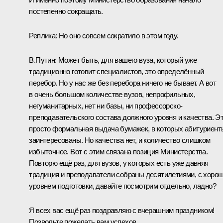
постепенно сокращать.
Реплика:
Но оно совсем сократило в этом году.
В.Путин:
Может быть, для вашего вуза, который уже
традиционно готовит специалистов, это определённый
перебор. Но у нас же без перебора ничего не бывает. А вот
в очень большом количестве вузов, непрофильных,
негуманитарных, нет ни базы, ни профессорско-
преподавательского состава должного уровня и качества. Э
просто формальная выдача бумажек, в которых абитуриент
заинтересованы. Но качества нет, и количество слишком
избыточное. Вот с этим связана позиция Министерства.
Повторю ещё раз, для вузов, у которых есть уже давняя
традиция и преподаватели собраны десятилетиями, с хоро
уровнем подготовки, давайте посмотрим отдельно, ладно?
Я всех вас ещё раз поздравляю с вчерашним праздником!
Позвольте пожелать вам успехов.