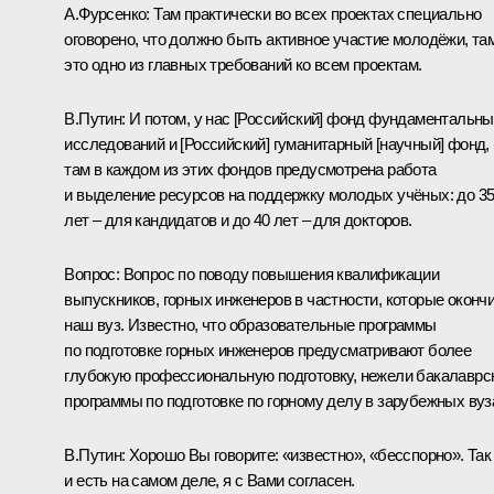
А.Фурсенко:
Там практически во всех проектах специально
оговорено, что должно быть активное участие молодёжи, та
это одно из главных требований ко всем проектам.
В.Путин:
И потом, у нас [Российский] фонд фундаментальн
исследований и [Российский] гуманитарный [научный] фонд,
там в каждом из этих фондов предусмотрена работа
и выделение ресурсов на поддержку молодых учёных: до 3
лет – для кандидатов и до 40 лет – для докторов.
Вопрос:
Вопрос по поводу повышения квалификации
выпускников, горных инженеров в частности, которые оконч
наш вуз. Известно, что образовательные программы
по подготовке горных инженеров предусматривают более
глубокую профессиональную подготовку, нежели бакалаврс
программы по подготовке по горному делу в зарубежных вуз
В.Путин:
Хорошо Вы говорите: «известно», «бесспорно». Так
и есть на самом деле, я с Вами согласен.