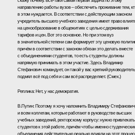
скажу почему. Всё‑таки самая первая задача по этому
направлению работы вузов – обеспечить проживание тем, к
в этом нуждается. В соответствии с действующим законом
учредитель высшего учебного заведения имеет право влият
на ценообразование в общежитиях с целью сдерживания
тарифов и цен. Вот это основное. Но при этом вуз
в значительной степени сам формирует эту ценовую политик
причём в соответствии с законом обязан это делать вместе
с объединениями студентов, то есть студенты должны
напрямую принимать в этом участие. Здесь Владимир
Стефанович командует, он такой у вас крепкий руководитель
подмял всё под себя и сам всё распределяет.
(Смех.)
Реплика:
Нет, у нас демократия.
В.Путин:
Поэтому я хочу напомнить Владимиру Стефанович
и всем коллегам, которые работают в руководстве высших
учебных заведений, ректорскому корпусу: нужно привлекать
студентов к этой работе, причём чтобы именно студенчески
объединения действительно реально влияли на этот процес