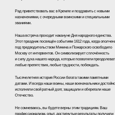
Рад приветствовать вас в Кремле и поздравить с новыми
назначениями, с очередными воинскими и специальными
званиями.
Наша встреча проходит накануне Дня народного единства.
Этот праздник посвящён событиям 1612 года, когда ополчен
под предводительством Минина и Пожарского освободило
Москву от интервентов. Он символизирует сплочённость
и силу духа нашего народа, которые позволяли преодолева
любые препятствия, любые трудности, побеждать.
Тысячелетняя история России богата такими памятными
датами. И всегда наши воины, наши военачальники достойн
исполняли свой ратный долг, защищали и оберегали наше
Отечество.
Не сомневаюсь, вы будете верны этим традициям. Ваш
профессионализм, опыт, достигнутые результаты получили