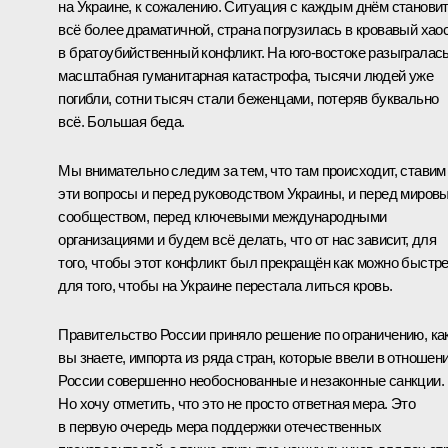
на Украине, к сожалению. Ситуация с каждым днём станови
всё более драматичной, страна погрузилась в кровавый хаос
в братоубийственный конфликт. На юго-востоке разыгралас
масштабная гуманитарная катастрофа, тысячи людей уже
погибли, сотни тысяч стали беженцами, потеряв буквально
всё. Большая беда.
Мы внимательно следим за тем, что там происходит, ставим
эти вопросы и перед руководством Украины, и перед миров
сообществом, перед ключевыми международными
организациями и будем всё делать, что от нас зависит, для
того, чтобы этот конфликт был прекращён как можно быстре
для того, чтобы на Украине перестала литься кровь.
Правительство России приняло решение по ограничению, ка
вы знаете, импорта из ряда стран, которые ввели в отношен
России совершенно необоснованные и незаконные санкции.
Но хочу отметить, что это не просто ответная мера. Это
в первую очередь мера поддержки отечественных