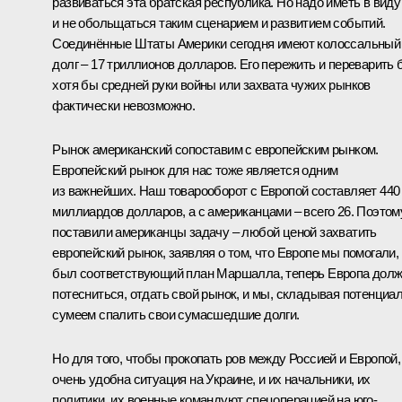
развиваться эта братская республика. Но надо иметь в виду
и не обольщаться таким сценарием и развитием событий.
Соединённые Штаты Америки сегодня имеют колоссальный
долг – 17 триллионов долларов. Его пережить и переварить 
хотя бы средней руки войны или захвата чужих рынков
фактически невозможно.
Рынок американский сопоставим с европейским рынком.
Европейский рынок для нас тоже является одним
из важнейших. Наш товарооборот с Европой составляет 440
миллиардов долларов, а с американцами – всего 26. Поэтом
поставили американцы задачу – любой ценой захватить
европейский рынок, заявляя о том, что Европе мы помогали,
был соответствующий план Маршалла, теперь Европа дол
потесниться, отдать свой рынок, и мы, складывая потенциа
сумеем спалить свои сумасшедшие долги.
Но для того, чтобы прокопать ров между Россией и Европой,
очень удобна ситуация на Украине, и их начальники, их
политики, их военные командуют спецоперацией на юго-