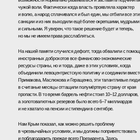
чужой воли. Фактически когда власть проявляла характер
и волю, а народ сплачивался и был един, мы отбили все эти
санкции и из них выходили ещё более окрепшими, мудрыми
и сильными. Я уверен, что такое решение будет и теперь,
но мы не имеем права расслабляться.
На нашей памяти случился дефолт, тогда обвалили с помо
иностранных доброхотов все финансово-экономические
ресурсы страны, но и тогда, даже в этих условиях, когда
объединили левоцентристскую политику и соединили вмест
Примакова, Маслюкова и Геращенко, эти талантливые люди
в считаные месяцы оттащили полумёртвую страну от края
пропасти. В то время баррель нефти стоил 10–12 долларов,
а золотовалютных резервов было всего 6–7 миллиардов
и не хватало на пенсии и стипендии в сентябре.
Нам Крым показал, как можно решить проблему
в чрезвычайных условиях, и мы должны поприветствовать
и поблагодарить прежде всего Президента. Здесь