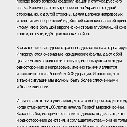
прежде всего вопросы федерализации и статуса русского
языка. Конечно, это внутреннее дело Украины, с одной
стороны, но, с другой стороны, целая цепочка неправовых
и нелегитимных решений и действий киевских властей прив
к тому, что в большой европейской стране глубочайший криз
хаос и, по сути, идёт гражданская война.
К сожалению, западные страны неадекватно на это реагирую
Игнорируются очевидные юридические факты, дают сбой
целые международные институты, используются методы
односторонние и неправовые, именно такими являются
и санкции против Российской Федерации. И понятно, что
в такой ситуации мы должны быть более сплочёнными
и более едиными.
И вызывает только удивление, что это всё происходит в год,
когда отмечается 100-летие начала Первой мировой войны.
Казалось бы, историческая память должна подсказать, что
и односторонние действия, и соглашательства – они не толь
контрпродуктивны, но они и опасны. И я хотел бы напомнить