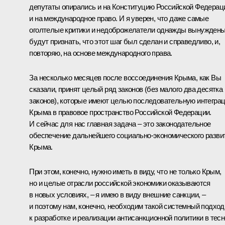
депутаты опирались и на Конституцию Российской Федерац
и на международное право. И я уверен, что даже самые
оголтелые критики и недоброжелатели однажды вынужден
будут признать, что этот шаг был сделан и справедливо, и,
повторяю, на основе международного права.
За несколько месяцев после воссоединения Крыма, как Вы
сказали, принят целый ряд законов (без малого два десятка
законов), которые имеют целью последовательную интегра
Крыма в правовое пространство Российской Федерации.
И сейчас для нас главная задача – это законодательное
обеспечение дальнейшего социально-экономического разви
Крыма.
При этом, конечно, нужно иметь в виду, что не только Крым,
но и целые отрасли российской экономики оказываются
в новых условиях, – я имею в виду внешние санкции, –
и поэтому нам, конечно, необходим такой системный подход
к разработке и реализации антисанкционной политики в тес