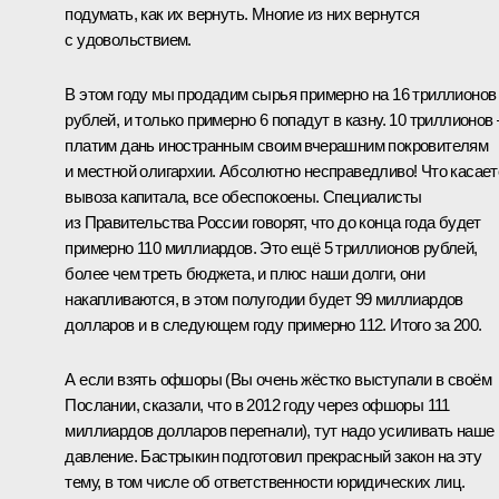
подумать, как их вернуть. Многие из них вернутся
с удовольствием.
В этом году мы продадим сырья примерно на 16 триллионов
рублей, и только примерно 6 попадут в казну. 10 триллионов 
платим дань иностранным своим вчерашним покровителям
и местной олигархии. Абсолютно несправедливо! Что касает
вывоза капитала, все обеспокоены. Специалисты
из Правительства России говорят, что до конца года будет
примерно 110 миллиардов. Это ещё 5 триллионов рублей,
более чем треть бюджета, и плюс наши долги, они
накапливаются, в этом полугодии будет 99 миллиардов
долларов и в следующем году примерно 112. Итого за 200.
А если взять офшоры (Вы очень жёстко выступали в своём
Послании, сказали, что в 2012 году через офшоры 111
миллиардов долларов перегнали), тут надо усиливать наше
давление. Бастрыкин подготовил прекрасный закон на эту
тему, в том числе об ответственности юридических лиц.