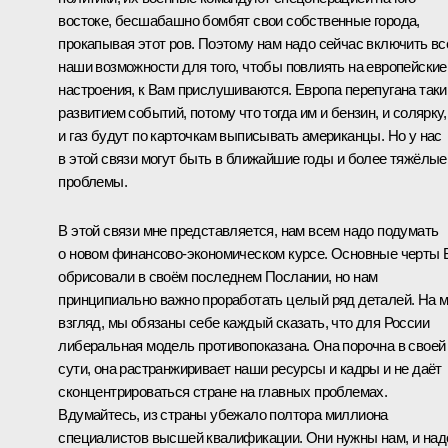
востоке, бесшабашно бомбят свои собственные города,
прокапывая этот ров. Поэтому нам надо сейчас включить вс
наши возможности для того, чтобы повлиять на европейские
настроения, к Вам прислушиваются. Европа перепугана так
развитием событий, потому что тогда им и бензин, и солярку,
и газ будут по карточкам выписывать американцы. Но у нас
в этой связи могут быть в ближайшие годы и более тяжёлые
проблемы.
В этой связи мне представляется, нам всем надо подумать
о новом финансово-экономическом курсе. Основные черты
обрисовали в своём последнем Послании, но нам
принципиально важно проработать целый ряд деталей. На 
взгляд, мы обязаны себе каждый сказать, что для России
либеральная модель противопоказана. Она порочна в своей
сути, она растранжиривает наши ресурсы и кадры и не даёт
сконцентрироваться стране на главных проблемах.
Вдумайтесь, из страны убежало полтора миллиона
специалистов высшей квалификации. Они нужны нам, и над