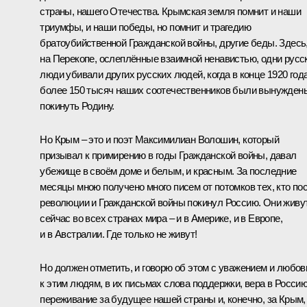
страны, нашего Отечества. Крымская земля помнит и наши
триумфы, и наши победы, но помнит и трагедию
братоубийственной Гражданской войны, другие беды. Здесь
на Перекопе, ослеплённые взаимной ненавистью, одни русс
люди убивали других русских людей, когда в конце 1920 год
более 150 тысяч наших соотечественников были вынужден
покинуть Родину.
Но Крым – это и поэт Максимилиан Волошин, который
призывал к примирению в годы Гражданской войны, давал
убежище в своём доме и белым, и красным. За последние
месяцы мною получено много писем от потомков тех, кто по
революции и Гражданской войны покинул Россию. Они живу
сейчас во всех странах мира – и в Америке, и в Европе,
и в Австралии. Где только не живут!
Но должен отметить, и говорю об этом с уважением и любо
к этим людям, в их письмах слова поддержки, вера в Россию
переживание за будущее нашей страны и, конечно, за Крым,