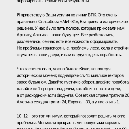
апробировать первые свои результаты.
Я приветствую Ваши усилия по линии ВПК. Это очень
правильно. Спасибо за «МиГ-31», Вы приняли историческое
решение. У нас было пять полков, которые приковали нам
Арктику, Арктика – наше будущее. Все разбежались,
разлетелись, сейчас есть возможность сформировать.
Но проблемы транспортные, проблемы леса, села и стройки
стучатся в наши двери, и нам следует здесь поработать.
Что касается села, можно было сейчас, используя
исторический момент, поднапрячься. 41 миллион гектаров
зарос бурьяном. Давайте пустим в оборот, давайте поработа
давайте не 1 процент выделим, как обычно, на эти цели,
а от расходной части бюджета. Советская страна тратила 20
Америка сегодня тратит 24, Европа – 33, а у нас опять 1.
10–12 – это тот минимум, который позволит решить многие
проблемы. Мы могли прекрасными продуктами кормить