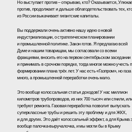
Но выступает против – открываю, кто? Оказывается, Улюка
против, продолжает и дальше облагодетельствовать тех, кт
из России выкачивает гигантские капиталы.
Вы поддержали очень активно нашу идею о новой
индустриализации, о стратегическом планировании
и промышленной политике. Закон готов. Я предлагаю всей
Думе и нашим товарищам, мы согласовали со всеми
фракциями, вносить его на первом сентябрьском заседании
и принимать в срочном порядке, тогда многое можно учесть 
формировании плана трёх лет. У нас есть «Газпром», но газа
много, а промышленной переработки очень мало.
Это вообще колоссальная статья доходов! У нас миллион
километров трубопроводов, из них 700 тысяч или сгнили, ил
требуют ремонта. Газовая переработка позволит выпускать
суперклассные трубы и решить эту проблему и для ЖКХ,
и для других. Это даёт колоссальный эффект, а для Крыма 
вообще палочка-выручалочка, и мы могли бы в Крыму