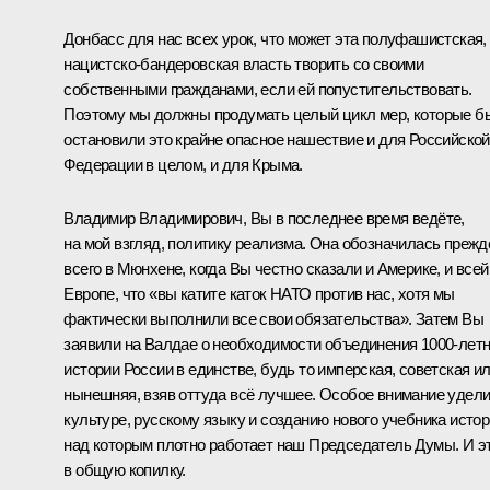
Донбасс для нас всех урок, что может эта полуфашистская,
нацистско-бандеровская власть творить со своими
собственными гражданами, если ей попустительствовать.
Поэтому мы должны продумать целый цикл мер, которые б
остановили это крайне опасное нашествие и для Российской
Федерации в целом, и для Крыма.
Владимир Владимирович, Вы в последнее время ведёте,
на мой взгляд, политику реализма. Она обозначилась прежд
всего в Мюнхене, когда Вы честно сказали и Америке, и всей
Европе, что «вы катите каток НАТО против нас, хотя мы
фактически выполнили все свои обязательства». Затем Вы
заявили на Валдае о необходимости объединения 1000-лет
истории России в единстве, будь то имперская, советская и
нынешняя, взяв оттуда всё лучшее. Особое внимание удел
культуре, русскому языку и созданию нового учебника истор
над которым плотно работает наш Председатель Думы. И э
в общую копилку.