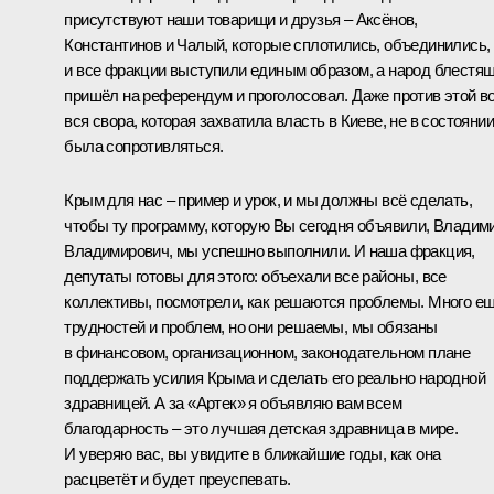
присутствуют наши товарищи и друзья – Аксёнов,
Константинов и Чалый, которые сплотились, объединились,
и все фракции выступили единым образом, а народ блестя
пришёл на референдум и проголосовал. Даже против этой в
вся свора, которая захватила власть в Киеве, не в состоянии
была сопротивляться.
Крым для нас – пример и урок, и мы должны всё сделать,
чтобы ту программу, которую Вы сегодня объявили, Владим
Владимирович, мы успешно выполнили. И наша фракция,
депутаты готовы для этого: объехали все районы, все
коллективы, посмотрели, как решаются проблемы. Много е
трудностей и проблем, но они решаемы, мы обязаны
в финансовом, организационном, законодательном плане
поддержать усилия Крыма и сделать его реально народной
здравницей. А за «Артек» я объявляю вам всем
благодарность – это лучшая детская здравница в мире.
И уверяю вас, вы увидите в ближайшие годы, как она
расцветёт и будет преуспевать.