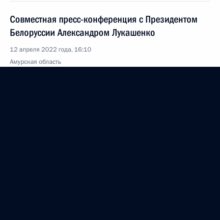
Совместная пресс-конференция с Президентом
Белоруссии Александром Лукашенко
12 апреля 2022 года, 16:10
Амурская область
Встреча с Президентом Белоруссии Александром
Лукашенко
12 апреля 2022 года, 15:20
Амурская область
Беседа с работниками космодрома Восточный
12 апреля 2022 года, 12:30
Амурская область