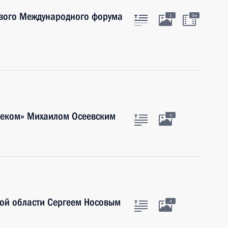
вого Международного форума
1
5м
елеком» Михаилом Осеевским
4
кой области Сергеем Носовым
4