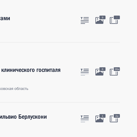
тами
:
9
клинического госпиталя
6
26м
ковская область
Сильвио Берлускони
1
2м