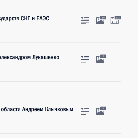
сударств СНГ и ЕАЭС
10
21м
 Александром Лукашенко
5
й области Андреем Клычковым
4