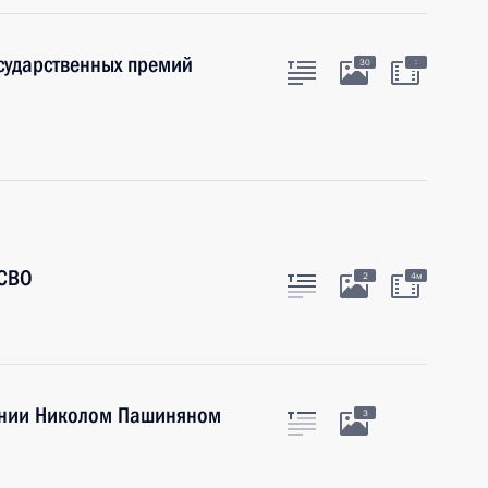
осударственных премий
:
30
 СВО
2
4м
ении Николом Пашиняном
3