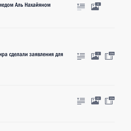
медом Аль Нахайяном
8
ира сделали заявления для
3
19м
10
10м