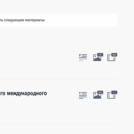
ть следующие материалы
5
5м
ого международного
:
12