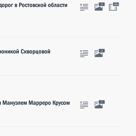
дорог в Ростовской области
3
26м
роникой Скворцовой
4
ы Мануэлем Марреро Крусом
7