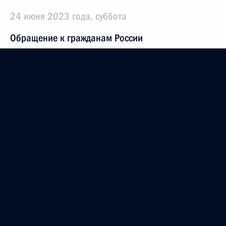
24 июня 2023 года, суббота
Обращение к гражданам России
24 июня 2023 года, 10:00
Москва, Кремль
Видеообращение по случаю Дня молодёжи
24 июня 2023 года, 00:00
23 июня 2023 года, пятница
Встреча с президентом Национального
медицинского исследовательского центра
эндокринологии Иваном Дедовым
23 июня 2023 года, 17:50