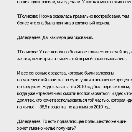
наши люди просили, мы сделали. У нас как много таких сем
Т.Голикова:
Норма оказалась правильно востребована, тем
более что она была принята в кризисный период.
Д.Медведев:
Да, как мера реагирования.
Т.Голикова:
У нас довольно большое количество семей под
заявки
,
почти триста тысяч этой нормой воспользовались.
И все основные средства, которые были заложены
на материнский капитал, по сути, ушли в погашение процент
по кредитам. Надо сказать, что 2010 год был первым годом,
когда уже «трёхлетние» смогли воспользоваться, и здесь то
доля тех, кто хочет воспользоваться той частью, которая ид
на жильё, – 88,5 процента, по данным за 2010 год.
Д.Медведев:
То есть подавляющее большинство женщин
хочет именно жильё получать?