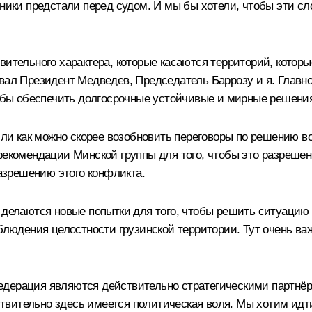
пники предстали перед судом. И мы бы хотели, чтобы эти сл
твительного характера, которые касаются территорий, кото
вал Президент Медведев, Председатель Баррозу и я. Главно
чтобы обеспечить долгосрочные устойчивые и мирные решени
сили как можно скорее возобновить переговоры по решению 
 рекомендации Минской группы для того, чтобы это разреше
зрешению этого конфликта.
о делаются новые попытки для того, чтобы решить ситуацию
облюдения целостности грузинской территории. Тут очень в
едерация являются действительно стратегическими партнё
вительно здесь имеется политическая воля. Мы хотим идти