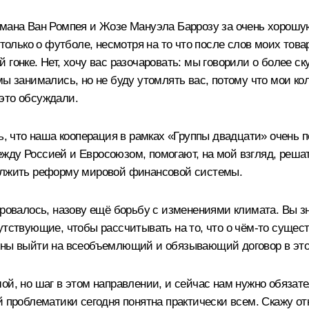
рмана Ван Ромпея и Жозе Мануэла Баррозу за очень хорошу
 только о футболе, несмотря на то что после слов моих тов
гонке. Нет, хочу вас разочаровать: мы говорили о более ск
мы занимались, но не буду утомлять вас, потому что мои к
это обсуждали.
ь, что наша кооперация в рамках «Группы двадцати» очень п
жду Россией и Евросоюзом, помогают, на мой взгляд, реша
должить реформу мировой финансовой системы.
ировалось, назову ещё борьбу с изменениями климата. Вы з
утствующие, чтобы рассчитывать на то, что о чём‑то сущест
лжны выйти на всеобъемлющий и обязывающий договор в эт
ой, но шаг в этом направлении, и сейчас нам нужно обязат
 проблематики сегодня понятна практически всем. Скажу отк