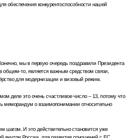
ля обеспечения конкурентоспособности нашей
онечно, мы в первую очередь поздравили Президента
 в общем‑то, является важным средством связи,
нёрство для модернизации и визовый режим.
амом деле это очень счастливое число – 13, потому что
ть меморандум о взаимопонимании относительно
ным шагом. И это действительно становится уже
ий внутри России, для развития отношений с ЕС,