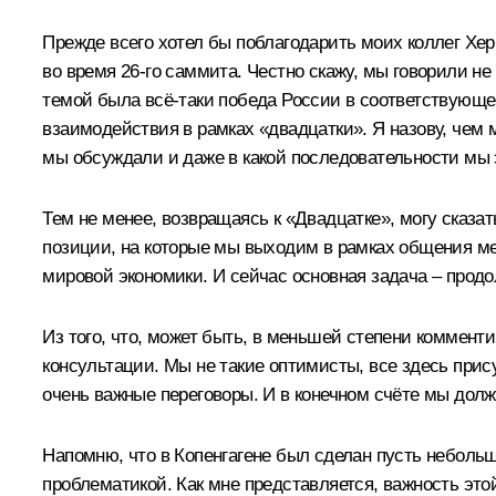
Прежде всего хотел бы поблагодарить моих коллег Хе
во время 26-го саммита. Честно скажу, мы говорили не
темой была всё‑таки победа России в соответствующей 
взаимодействия в рамках «двадцатки». Я назову, чем 
мы обсуждали и даже в какой последовательности мы 
Тем не менее, возвращаясь к «Двадцатке», могу сказат
позиции, на которые мы выходим в рамках общения ме
мировой экономики. И сейчас основная задача – про
Из того, что, может быть, в меньшей степени коммент
консультации. Мы не такие оптимисты, все здесь прис
очень важные переговоры. И в конечном счёте мы до
Напомню, что в Копенгагене был сделан пусть небольш
проблематикой. Как мне представляется, важность этой