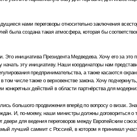
ведущиеся нами переговоры относительно заключения всесто
ей была создана такая атмосфера, которая бы соответство
и. Это инициатива Президента Медведева. Хочу его за это п
у начать эту инициативу. Наши координаторы нам представ
регулирования предпринимательства, а также касаются охра
 в том числе также о верховенстве закона. Хочу подчеркнуть
ии конкретных действий в области партнёрства для модерни
ились большого продвижения вперёд по вопросу о визах. Зн
аждан. И, по‑моему, наши министры должны договориться о т
ет двери для ведения переговоров между Европейским союз
самый лучший саммит с Россией, в котором я принимал учас