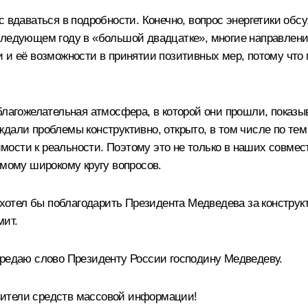
с вдаваться в подробности. Конечно, вопрос энергетики об
следующем году в «большой двадцатке», многие направлени
и и её возможности в принятии позитивных мер, потому что
благожелательная атмосфера, в которой они прошли, показыв
ждали проблемы конструктивно, открыто, в том числе по те
ости к реальности. Поэтому это не только в наших совмест
амому широкому кругу вопросов.
з хотел бы поблагодарить Президента Медведева за констру
мит.
ередаю слово Президенту России господину Медведеву.
ители средств массовой информации!