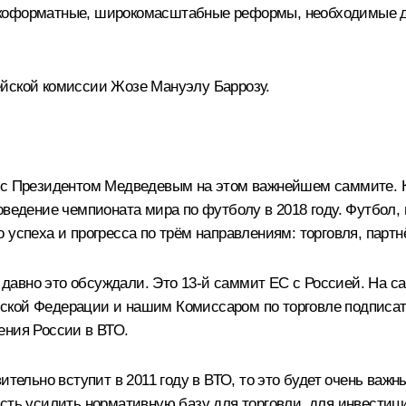
окоформатные, широкомасштабные реформы, необходимые д
ейской комиссии Жозе Мануэлу Баррозу.
я с Президентом Медведевым на этом важнейшем саммите. К
оведение чемпионата мира по футболу в 2018 году. Футбол,
 успеха и прогресса по трём направлениям: торговля, парт
ы давно это обсуждали. Это 13-й саммит ЕС с Россией. На с
йской Федерации и нашим Комиссаром по торговле подписа
ения России в ВТО.
ительно вступит в 2011 году в ВТО, то это будет очень важ
сть усилить нормативную базу для торговли, для инвестиц