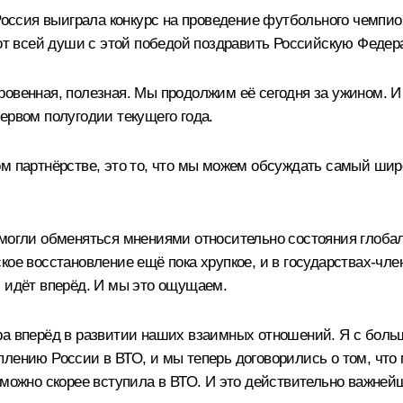
Россия выиграла конкурс на проведение футбольного чемпион
 от всей души с этой победой поздравить Российскую Феде
овенная, полезная. Мы продолжим её сегодня за ужином. И в
ервом полугодии текущего года.
м партнёрстве, это то, что мы можем обсуждать самый широ
смогли обменяться мнениями относительно состояния глоба
кое восстановление ещё пока хрупкое, и в государствах-чле
и идёт вперёд. И мы это ощущаем.
ра вперёд в развитии наших взаимных отношений. Я с боль
плению России в ВТО, и мы теперь договорились о том, что
 можно скорее вступила в ВТО. И это действительно важней