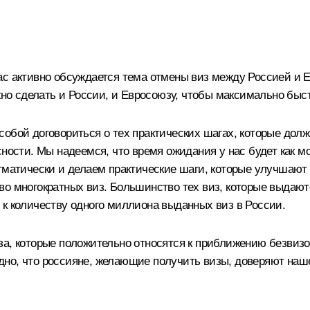
ас активно обсуждается тема отмены виз между Россией и
ужно сделать и России, и Евросоюзу, чтобы максимально быс
обой договориться о тех практических шагах, которые долж
сности. Мы надеемся, что время ожидания у нас будет как м
гматически
и делаем практические шаги, которые улучшают 
во многократных виз. Большинство тех виз, которые выдаю
 к количеству одного миллиона выданных виз в России.
за, которые положительно относятся к приближению безвиз
дно, что россияне, желающие получить визы, доверяют на