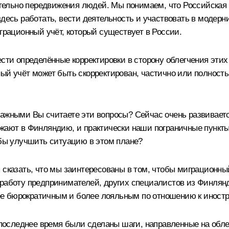
ательно передвижения людей. Мы понимаем, что Российская
здесь работать, вести деятельность и участвовать в модер
играционный учёт, который существует в России
.
сти определённые корректировки в сторону облегчения этих
ый учёт может быть скорректирован, частично или полность
 важными Вы считаете эти вопросы? Сейчас очень развивае
зжают в Финляндию, и практически наши пограничные пункты
обы улучшить ситуацию в этом плане?
 сказать, что мы заинтересованы в том, чтобы миграционный
работу предпринимателей, других специалистов из Финлянд
е бюрократичным и более лояльным по отношению к иност
а последнее время были сделаны шаги, направленные на обле