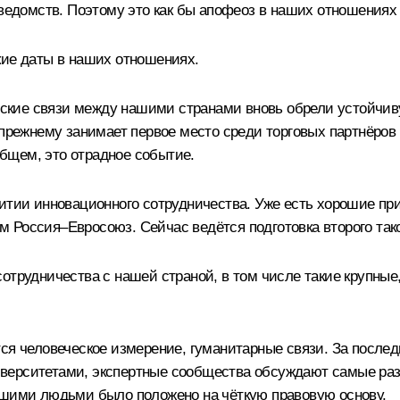
 ведомств. Поэтому это как бы апофеоз в наших отношениях
кие даты в наших отношениях.
ические связи между нашими странами вновь обрели устойчи
‑прежнему занимает первое место среди торговых партнёров
бщем, это отрадное событие.
итии инновационного сотрудничества. Уже есть хорошие прим
 Россия–Евросоюз. Сейчас ведётся подготовка второго тако
отрудничества с нашей страной, в том числе такие крупные,
ся человеческое измерение, гуманитарные связи. За после
верситетами, экспертные сообщества обсуждают самые раз
ашими людьми было положено на чёткую правовую основу.