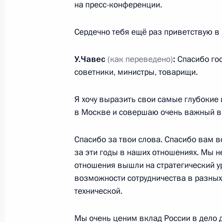
13 октября 2010 года, 15:30
Москва, Кремл
на пресс-конференции.
Сердечно тебя ещё раз приветствую в
Стенографический отчёт о совеща
У.Чавес
(как переведено)
:
Спасибо гос
видеоконференции о ходе восстано
советники, министры, товарищи.
инфраструктуры в пострадавших от
13 октября 2010 года, 13:45
Я хочу выразить свои самые глубокие 
в Москве и совершаю очень важный ви
12 октября 2010 года, вторник
Спасибо за твои слова. Спасибо вам вс
за эти годы в наших отношениях. Мы н
Совместная пресс-конференция по 
отношения вышли на стратегический у
переговоров
возможности сотрудничества в разных 
12 октября 2010 года, 15:00
Москва, Кремл
технической.
Мы очень ценим вклад России в дело 