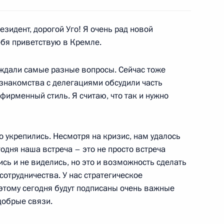
ийско-венесуэльских
1
идент, дорогой Уго! Я очень рад новой
ебя приветствую в Кремле.
ь
уждали самые разные вопросы. Сейчас тоже
 знакомства с делегациями обсудили часть
фирменный стиль. Я считаю, что так и нужно
ереговоров
1
ь
 укрепились. Несмотря на кризис, нам удалось
годня наша встреча – это не просто встреча
ись и не виделись, но это и возможность сделать
отрудничества. У нас стратегическое
с участниками Третьего
1
18м
оэтому сегодня будут подписаны очень важные
циальных работников
добрые связи.
асть, Горки