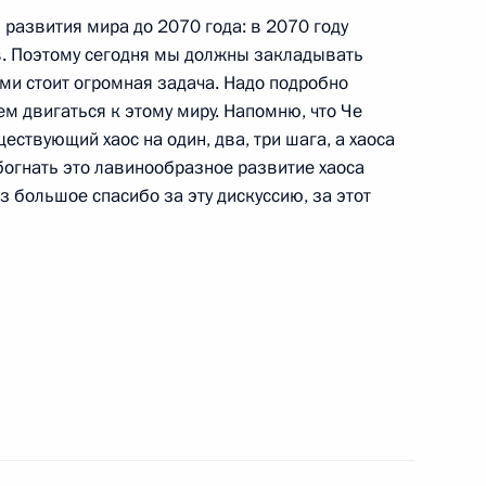
 развития мира до 2070 года: в 2070 году
в. Поэтому сегодня мы должны закладывать
асть, Горки
ми стоит огромная задача. Надо подробно
ем двигаться к этому миру. Напомню, что Че
ществующий хаос на один, два, три шага, а хаоса
богнать это лавинообразное развитие хаоса
аз большое спасибо за эту дискуссию, за этот
уры на должность мэра
2
5м
сть, Горки
овой Юстинианы и всего
1