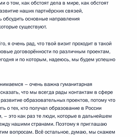
о том, как обстоят дела в мире, как обстоят
азвитие наших партнёрских связей,
ь обсудить основные направления
ллигенции государств –
4
12м
которые существуют.
го, я очень рад, что твой визит проходит в такой
новые договорённости по различным проектам,
егодня и по которым, надеюсь, мы будем успешно
адской области Николаем
1
анимаемся – очень важна гуманитарная
сказать, что мы всегда рады контактам в сфере
 развитие образовательных проектов, потому что
асть, Горки
ть о тех, кто получал образование в России
и, – это как раз те люди, которые в дальнейшем
между нашими странами. Поэтому я приглашаю
ых наград
1
9м
этим вопросам. Всё остальное, думаю, мы скажем