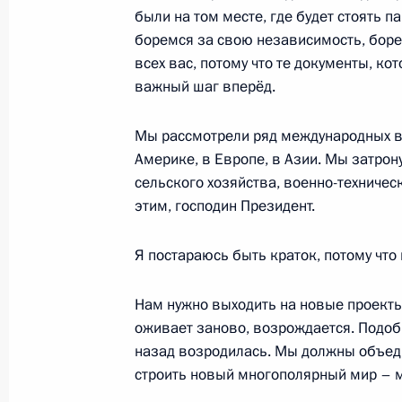
были на том месте, где будет стоять п
Начало встречи с Президентом Ге
боремся за свою независимость, боре
12 октября 2010 года, 14:00
Москва, Кремл
всех вас, потому что те документы, к
важный шаг вперёд.
11 октября 2010 года, понедельни
Мы рассмотрели ряд международных во
Америке, в Европе, в Азии. Мы затрон
Совещание по экономическим воп
сельского хозяйства, военно-техничес
этим, господин Президент.
11 октября 2010 года, 17:00
Москва, Кремл
Я постараюсь быть краток, потому что
Форум «Глобальное инновационное
Нам нужно выходить на новые проекты
11 октября 2010 года, 15:10
Московская обл
оживает заново, возрождается. Подобн
назад возродилась. Мы должны объеди
строить новый многополярный мир – м
Встреча с губернатором штата Ка