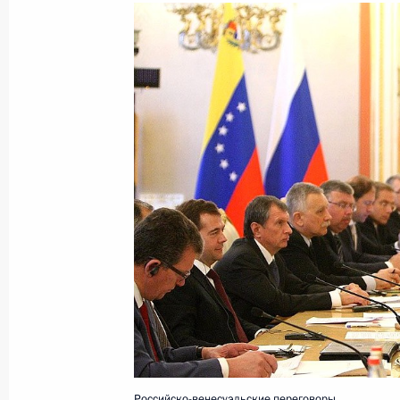
Показа
15 октября 2010 года, пятница
Кандидатура Сергея Собянина буде
для наделения полномочиями мэр
15 октября 2010 года, 19:15
Московская обл
Стенографический отчёт о встрече 
научного совета Фонда развития «
15 октября 2010 года, 18:30
Московская обл
Российско-венесуэльские переговоры.