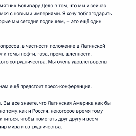
амятник Боливару. Дело в том, что мы и сейчас
рмании Кристианом Вульфом
1
мся с новыми империями. Я хочу поблагодарить
ь
оторые мы сегодня подпишем, – это ещё один
к
просов, в частности положение в Латинской
ули темы нефти, газа, промышленности,
росам
3
8м
кого сотрудничества. Мы очень удовлетворены
ь
 нам ещё предстоит пресс-конференция.
 партнёрство»
1
15м
. Вы все знаете, что Латинская Америка как бы
асть, Сколково
о тому, как и Россия, некоторое время тому
ниться, чтобы помогать друг другу и всем
ир мира и сотрудничества.
лифорния Арнольдом
7
9м