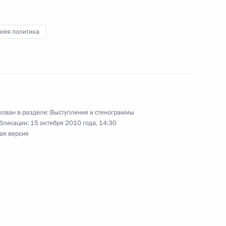
няя политика
ом бизнес-форуме
1
4м
алаты представителей
ован в разделе:
Выступления и стенограммы
1
бликации:
15 октября 2010 года, 14:30
яном и лидерами
ая версия
итогам российско-кипрских
1
24м