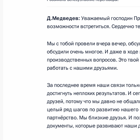
Пресс-конференция по итогам росс
Д.Медведев:
Уважаемый господин През
переговоров
возможности встретиться. Сердечно т
15 октября 2010 года, 16:00
Москва, Кремл
Мы с тобой провели вчера вечер, обс
обсудили очень многое. И даже в ходе
производственных вопросов. Это твой 
Начало российско-венесуэльских п
работать с нашими друзьями.
15 октября 2010 года, 14:30
Москва, Кремл
За последнее время наши связи только
достигнуть неплохих результатов. И се
14 октября 2010 года, четверг
друзей, потому что мы давно не общал
целый ряд шагов по развитию нашего с
Стенографический отчёт о встрече 
партнёрство. Мы близкие друзья. И п
съезда социальных педагогов и со
документы, которые развивают наши 
14 октября 2010 года, 16:30
Московская обл