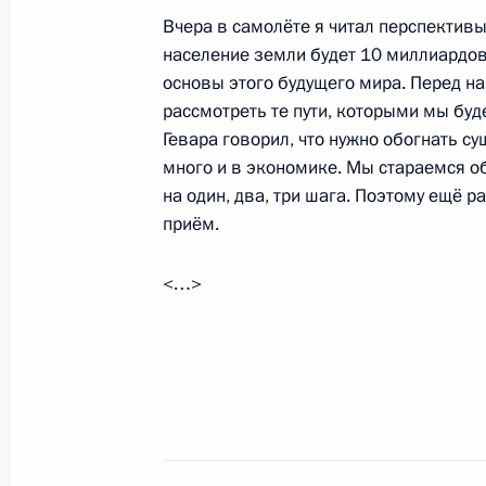
Вчера в самолёте я читал перспективы
Шварценеггером
население земли будет 10 миллиардо
11 октября 2010 года, 14:00
Московская обл
основы этого будущего мира. Перед на
рассмотреть те пути, которыми мы буд
Гевара говорил, что нужно обогнать су
9 октября 2010 года, суббота
много и в экономике. Мы стараемся о
на один, два, три шага. Поэтому ещё р
Президенту представлены кандидат
приём.
Москвы
9 октября 2010 года, 16:00
Московская обла
<…>
7 октября 2010 года, четверг
Начало встречи с Архиепископом Н
Кипра Хризостомом II