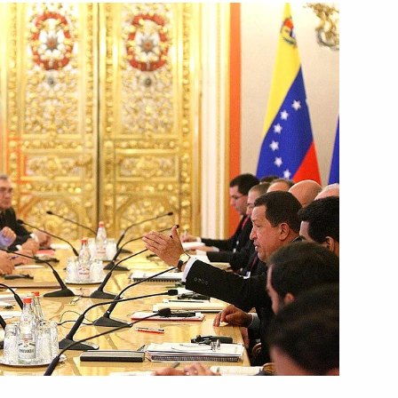
ть следующие материалы
т представлена в Мосгордуму
2
7м
а Москвы
асть, Горки
с членами консультативного
1
7м
Сколково»
асть, Горки