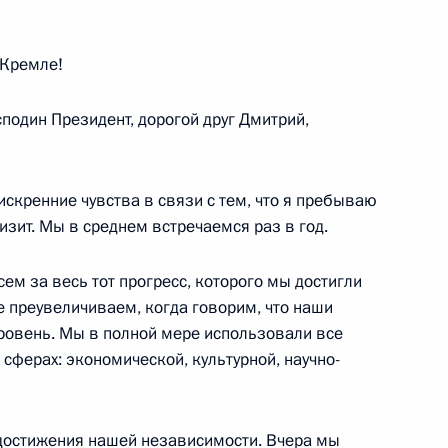
ь
 Кремле!
нии в режиме
1
11м
подин Президент, дорогой друг Дмитрий,
вления жилья и социальной
 лесных пожаров регионах
искренние чувства в связи с тем, что я пребываю
зит. Мы в среднем встречаемся раз в год.
ем за весь тот прогресс, которого мы достигли
е преувеличиваем, когда говорим, что наши
итогам российско-германских
1
32м
ровень. Мы в полной мере использовали все
сферах: экономической, культурной, научно-
ь
достижения нашей независимости. Вчера мы