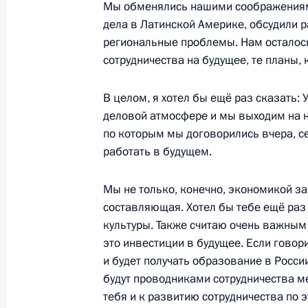
Мы обменялись нашими соображениями 
дела в Латинской Америке, обсудили р
региональные проблемы. Нам осталос
V Форум творческой и научной инте
сотрудничества на будущее, те планы, 
участников СНГ
14 октября 2010 года, 14:30
Москва
В целом, я хотел бы ещё раз сказать: У
деловой атмосфере и мы выходим на 
по которым мы договорились вчера, с
работать в будущем.
13 октября 2010 года, среда
Встреча с губернатором Калинингр
Мы не только, конечно, экономикой з
Цукановым
составляющая. Хотел бы тебе ещё раз 
культуры. Также считаю очень важным
13 октября 2010 года, 17:30
Московская обл
это инвестиции в будущее. Если говори
и будет получать образование в Росси
будут проводниками сотрудничества 
Церемония вручения государственн
тебя и к развитию сотрудничества по 