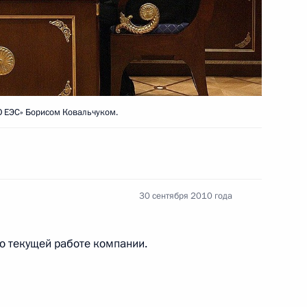
ром Алжира Ахмедом Уяхьей
1
 ЕЭС» Борисом Ковальчуком.
Национального народного
1
30 сентября 2010 года
овета нации Абделькадером
1
о текущей работе компании.