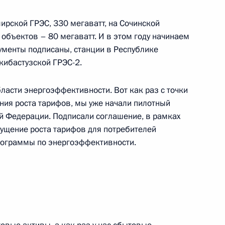
ирской ГРЭС, 330 мегаватт, на Сочинской
объектов – 80 мегаватт. И в этом году начинаем
кументы подписаны, станции в Республике
 Совета Безопасности
1
Экибастузской ГРЭС-2.
сть, Горки
ласти энергоэффективности. Вот как раз с точки
ения роста тарифов, мы уже начали пилотный
ой Федерации. Подписали соглашение, в рамках
т государства и всего
1
5м
пущение роста тарифов для потребителей
рограммы по энергоэффективности.
я компании «ИНТЕР РАО ЕЭС»
1