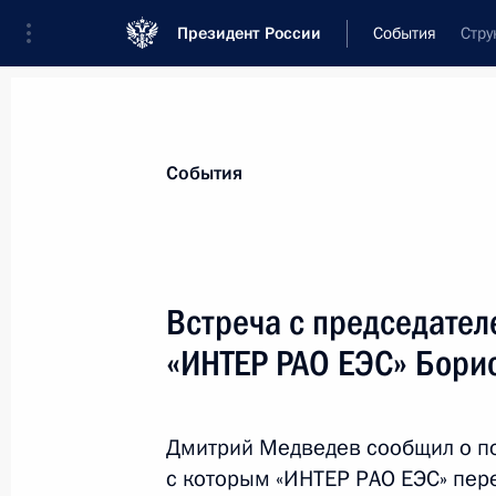
Президент России
События
Стру
Президент
Администрация
Государст
Новости
Стенограммы
Поездки
Те
События
Рубрикация материалов
Все материалы
Встреча с председате
Послания Федеральному Собранию
«ИНТЕР РАО ЕЭС» Бори
Заявления по важнейшим вопросам
Совещания, заседания, рабочие встречи
Дмитрий Медведев сообщил о по
Речи и обращения
с которым «ИНТЕР РАО ЕЭС» пер