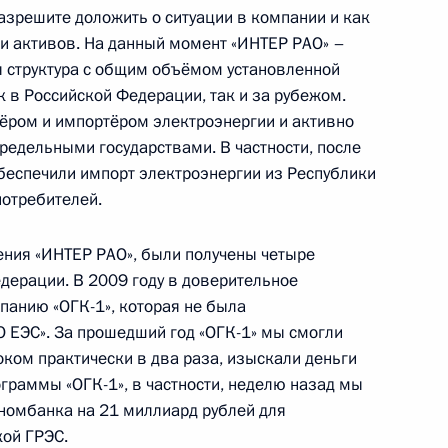
азрешите доложить о ситуации в компании и как
и активов. На данный момент «ИНТЕР РАО» –
 структура с общим объёмом установленной
остромской области Игорем
1
к в Российской Федерации, так и за рубежом.
ёром и импортёром электроэнергии и активно
предельными государствами. В частности, после
беспечили импорт электроэнергии из Республики
потребителей.
ии Совета по развитию
1
16м
ения «ИНТЕР РАО», были получены четыре
дерации. В 2009 году в доверительное
панию «ОГК-1», которая не была
 ЕЭС». За прошедший год «ОГК-1» мы смогли
ком практически в два раза, изыскали деньги
раммы «ОГК-1», в частности, неделю назад мы
номбанка на 21 миллиард рублей для
Президентом Украины
1
20м
кой ГРЭС.