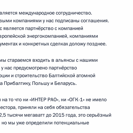
рвого российско-украинского
о форума
вляется международное сотрудничество.
выми компаниями у нас подписаны соглашения.
с является партнёрство с компанией
европейской энергокомпанией, компаниями
кументах и конкретных сделках доложу позднее.
ко-украинского
1
о форума
мы стараемся входить в альянсы с нашими
 у нас предусмотрено партнёрство
урции и строительство Балтийской атомной
а Прибалтику, Польшу и Беларусь.
на то что ни «ИНТЕР РАО», ни «ОГК-1» не имело
в отношениях с Белоруссией
вестора, приняли на себя обязательства
1
,5 тысячи мегаватт до 2015 года, это серьёзный
, но мы уже определили потенциальные