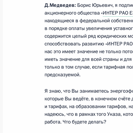
Д.Медведев:
Борис Юрьевич, я подпи
Ответы на вопросы журналистов по
акционерного общества «
ИНТЕР РАО Е
переговоров
находящиеся в федеральной собственн
6 октября 2010 года, 20:00
Алжир
в порядке оплаты увеличения уставног
содержится целый ряд юридических мом
способствовать развитию «ИНТЕР РАО 
нас это имеет значение не только пото
5 октября 2010 года, вторник
иметь значение для всей страны и для
Выступление на церемонии вручени
только в том случае, если тарифная по
конкурса «Учитель года России – 2
предсказуемой.
5 октября 2010 года, 19:20
Москва
Я знаю, что Вы занимаетесь энергоэф
которые Вы ведёте, в конечном счёте
и тарифах, на образовании тарифов, н
Стенографический отчёт о встрече 
надеюсь, что в рамках того Указа, кот
«Учитель года России – 2010»
работа. Что будете делать?
5 октября 2010 года, 18:00
Москва, Государ