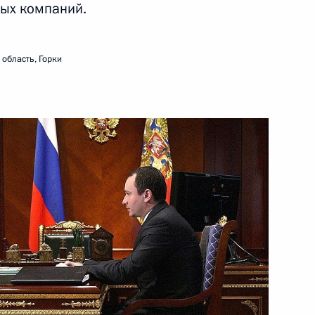
ных компаний.
ть следующие материалы
область, Горки
ипра Димитрису Христофиасу
1
Медведева к читателям