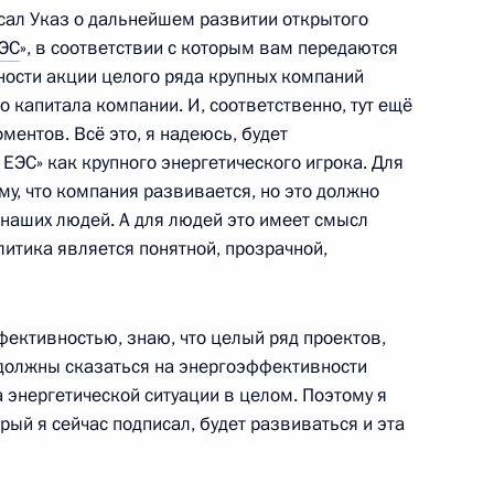
сал Указ о дальнейшем развитии открытого
 итогам российско-алжирских
1
4м
ЭС
», в соответствии с которым вам передаются
ости акции целого ряда крупных компаний
о капитала компании. И, соответственно, тут ещё
ентов. Всё это, я надеюсь, будет
ЕЭС» как крупного энергетического игрока. Для
му, что компания развивается, но это должно
 наших людей. А для людей это имеет смысл
я наград победителям
литика является понятной, прозрачной,
1
8м
010»
фективностью, знаю, что целый ряд проектов,
 должны сказаться на энергоэффективности
а энергетической ситуации в целом. Поэтому я
с лауреатами конкурса
орый я сейчас подписал, будет развиваться и эта
ственный Кремлевский Дворец