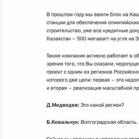
В прошлом году мы ввели блок на Каш
1 октября 2010 года, пятница
станции для обеспечения олимпийских 
строительство, уже все кредитные до
Вступительное слово на заседании
Казахстан – 500 мегаватт на угле на 
1 октября 2010 года, 15:00
Московская обла
Также компания активно работает в об
зрения того, что Вы сказали, недопущ
проект с одним из регионов Российск
Забота о пожилых людях – приорите
которого две цели: первая – это недо
общества
и вторая – реализация масштабной п
1 октября 2010 года, 00:05
Д.Медведев:
Это какой регион?
30 сентября 2010 года, четверг
Б.Ковальчук:
Волгоградская область.
Встреча с председателем правлени