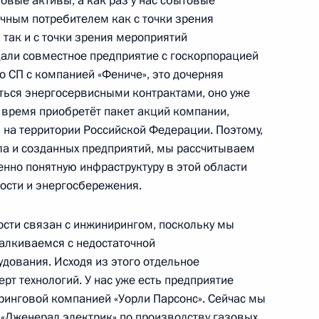
овые активы, а как раз у нас сбытовые
нечным потребителем как с точки зрения
ласть, Горки
так и с точки зрения мероприятий
али совместное предприятие с госкорпорацией
но СП с компанией «Фениче», это дочерняя
аться энергосервисными контрактами, оно уже
 время приобретёт пакет акций компании,
ия магистрального
1
2м
на территории Российской Федерации. Поэтому,
ловск-Камчатский
ла и созданных предприятий, мы рассчитываем
нно понятную инфраструктуру в этой области
к-Камчатский
ости и энергосбережения.
сти связан с инжинирингом, поскольку мы
алкиваемся с недостаточной
дования. Исходя из этого отдельное
 завершении визита в Китай
1
рт технологий. У нас уже есть предприятие
инговой компанией «Уорли Парсонс». Сейчас мы
 «Дженерал электрик» по производству газовых