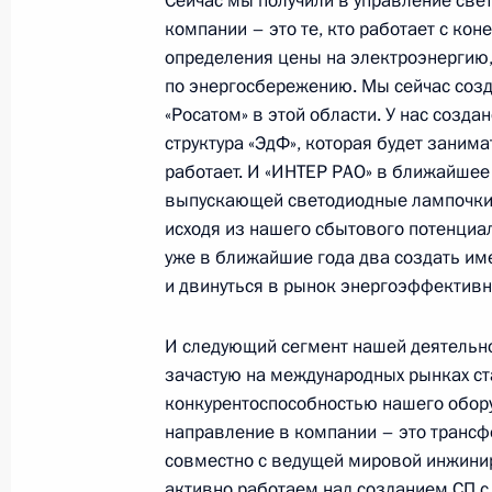
Сейчас мы получили в управление свет
Борисом Ковальчуком
компании – это те, кто работает с ко
30 сентября 2010 года, 16:00
Московская об
определения цены на электроэнергию, 
по энергосбережению. Мы сейчас созд
«Росатом» в этой области. У нас созда
структура «ЭдФ», которая будет заним
29 сентября 2010 года, среда
работает. И «ИНТЕР РАО» в ближайшее
Выступление на церемонии открыт
выпускающей светодиодные лампочки 
газопровода Соболево – Петропав
исходя из нашего сбытового потенциа
уже в ближайшие года два создать име
29 сентября 2010 года, 08:30
Петропавловс
и двинуться в рынок энергоэффективн
И следующий сегмент нашей деятельно
28 сентября 2010 года, вторник
зачастую на международных рынках ст
конкурентоспособностью нашего обору
Ответы на вопросы журналистов по
направление в компании – это трансфе
28 сентября 2010 года, 15:00
Шанхай
совместно с ведущей мировой инжинир
активно работаем над созданием СП с