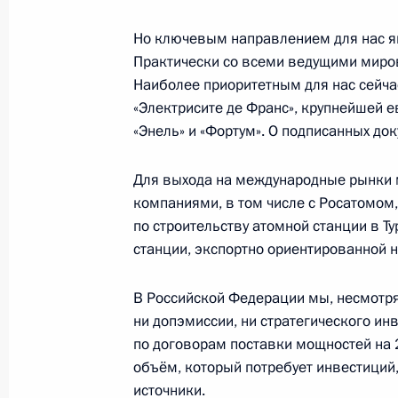
Виктором Януковичем по итогам Пе
межрегионального экономическог
Но ключевым направлением для нас я
Практически со всеми ведущими миро
4 октября 2010 года, 17:00
Геленджик
Наиболее приоритетным для нас сейча
«Электрисите де Франс», крупнейшей 
«Энель» и «Фортум». О подписанных до
Начало заседания Первого российс
межрегионального экономическог
Для выхода на международные рынки 
4 октября 2010 года, 15:30
Геленджик
компаниями, в том числе с Росатомом,
по строительству атомной станции в Т
станции, экспортно ориентированной н
3 октября 2010 года, воскресенье
В Российской Федерации мы, несмотря 
Бессмысленная полоса напряжения 
ни допэмиссии, ни стратегического ин
обязательно закончится
по договорам поставки мощностей на 2
объём, который потребует инвестиций
3 октября 2010 года, 21:45
источники.