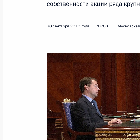
собственности акции ряда круп
Показа
30 сентября 2010 года
16:00
Московская 
Церемония вручения Президенту К
ордена Дружбы
7 октября 2010 года, 15:30
Кипр
Опубликовано обращение Дмитрия 
кипрской газеты «Филэлефтерос»
7 октября 2010 года, 10:00