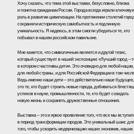
Хочу сказать, что тема этой выставки, безусловно, близка
и понятна гражданам России. Города всегда играли ключеву
роль в развитии цивилизации. На протяжении столетий горо
сохраняли историческую самобытность и подлинную
уникальность. Я надеюсь, в этом смогли убедиться те, кто
побывал в нашем российском павильоне.
Мне кажется, что символичным является и другой тезис,
который существует в нашей экспозиции: «Лучший город – то
в котором счастливы дети». Это очевидно для любой нации,
для любой страны, и для Российской Федерации в том числе
Ведь именно наши дети – это действительно наше будущее,
это те, кто будет строить новые города, добиваться блестя
успехов в науке, промышленности, те, кто будет созидать
новую жизнь и сохранять дружественные отношения.
Выставка – это и яркое проявление того, что все мы вступил
в период трансформации городов. Это уникальный шанс дл
того, чтобы ускорить модернизацию наших экономик, наших