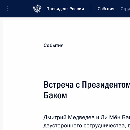
Президент России
События
Стру
Президент
Администрация
Государст
Новости
Стенограммы
Поездки
Те
События
Рубрикация материалов
Все материалы
Встреча с Президенто
Послания Федеральному Собранию
Баком
Заявления по важнейшим вопросам
Совещания, заседания, рабочие встречи
Дмитрий Медведев и Ли Мён Ба
Речи и обращения
двустороннего сотрудничества,