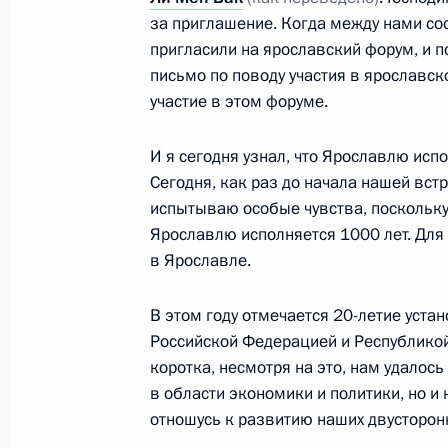
за приглашение. Когда между нами со
Встреча с Председателем Совета м
пригласили на ярославский форум, и 
Берлускони
письмо по поводу участия в ярославск
участие в этом форуме.
10 сентября 2010 года, 16:00
Ярославль
И я сегодня узнал, что Ярославлю исп
Сегодня, как раз до начала нашей вст
Встреча с Президентом Республики
испытываю особые чувства, поскольку 
10 сентября 2010 года, 14:30
Ярославль
Ярославлю исполняется 1000 лет. Для
в Ярославле.
В этом году отмечается 20-летие уст
Встреча с ведущими российскими 
Российской Федерацией и Республикой
10 сентября 2010 года, 12:30
Ярославль
коротка, несмотря на это, нам удалос
в области экономики и политики, но и
отношусь к развитию наших двусторон
Из беседы с губернатором Ярослав