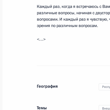
Вахруковым на рабочей встрече
Каждый раз, когда я встречаюсь с Ва
различные вопросы, начиная с двуст
10 сентября 2010 года, 11:00
Ярославль
вопросами. И каждый раз я чувствую, 
зрения по различным вопросам.
Рабочая встреча с губернатором Я
<…>
Вахруковым
10 сентября 2010 года, 11:00
Ярославль
9 сентября 2010 года, четверг
В Кремле состоялась церемония вр
География
Респ
наград
9 сентября 2010 года, 17:00
Москва, Кремл
Темы
Внеш