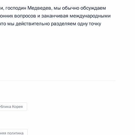
ми, господин Медведев, мы обычно обсуждаем
оронних вопросов и заканчивая международными
что мы действительно разделяем одну точку
рославской области Сергеем
1
учения государственных
9
ублика Корея
ь
няя политика