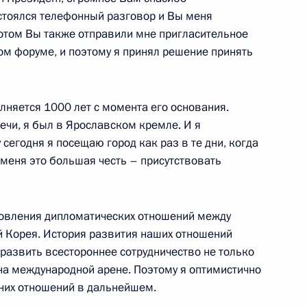
стоялся телефонный разговор и Вы меня
инистров Италии Сильвио
3
потом Вы также отправили мне пригласительное
ом форуме, и поэтому я принял решение принять
олняется 1000 лет с момента его основания.
речи, я был в Ярославском кремле. И я
 Корея Ли Мён Баком
2
сегодня я посещаю город как раз в те дни, когда
 меня это большая честь – присутствовать
ановления дипломатических отношений между
и зарубежными политологами
5
 Корея. История развития наших отношений
ь развить всестороннее сотрудничество не только
 на международной арене. Поэтому я оптимистично
них отношений в дальнейшем.
ской области Сергеем