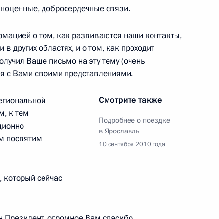
лноценные, добросердечные связи.
ласть, Горки
мацией о том, как развиваются наши контакты,
 в других областях, и о том, как проходит
олучил Ваше письмо на эту тему (очень
ся с Вами своими представлениями.
ённом празднованию 1000-
1
Смотрите также
егиональной
м, к тем
Подробнее о поездке
ционно
в Ярославль
им посвятим
10 сентября 2010 года
нии мирового политического
1
27м
 стандарты демократии
, который сейчас
ин Президент, огромное Вам спасибо