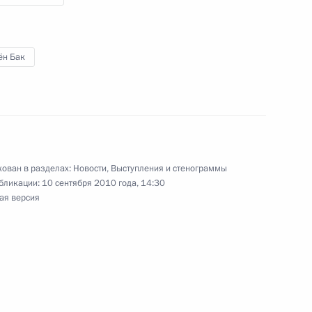
ии в связи с терактом
4
13м
ён Бак
ь
Мэри Макэлис
2
ь
ован в разделах:
Новости
,
Выступления и стенограммы
бликации:
10 сентября 2010 года, 14:30
ая версия
вития лесного хозяйства
1
10м
асть, Горки