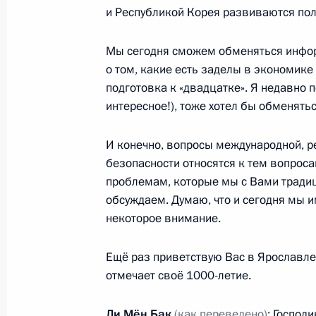
и Республикой Корея развиваются по
11 сентября 2010 года, 12:30
Московская об
Мы сегодня сможем обменяться инфор
о том, какие есть заделы в экономике и
10 сентября 2010 года, пятница
подготовка к «двадцатке». Я недавно п
интересное!), тоже хотел бы обменять
Выступление на концерте, посвящ
летия Ярославля
И конечно, вопросы международной, р
10 сентября 2010 года, 20:00
Ярославль
безопасности относятся к тем вопроса
проблемам, которые мы с Вами тради
обсуждаем. Думаю, что и сегодня мы 
Выступление на пленарном заседа
некоторое внимание.
форума «Современное государство:
и критерии эффективности»
Ещё раз приветствую Вас в Ярославле
отмечает своё 1000-летие.
10 сентября 2010 года, 16:30
Ярославль
Ли Мён Бак
(как переведено)
: Господ