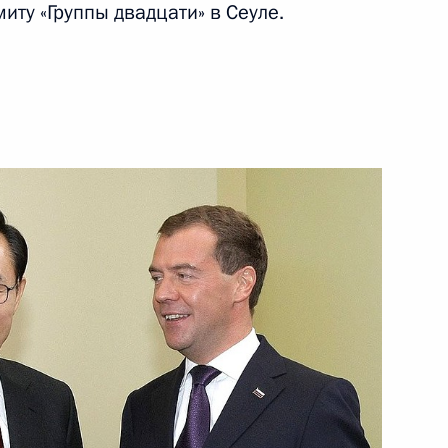
иту «Группы двадцати» в Сеуле.
ть следующие материалы
итогам российско-норвежских
1
27м
еговоров
1