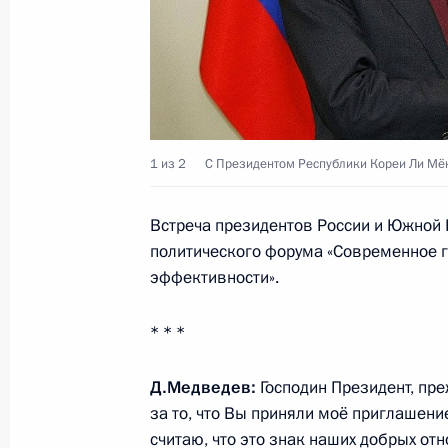
13 сентября 2010 года, понедельн
Рабочая встреча с генеральным ди
корпорации «Ростехнологии» Серг
13 сентября 2010 года, 12:40
Сочи
1 из 2
С Президентом Республики Кореи Ли Мё
11 сентября 2010 года, суббота
Встреча президентов России и Южной 
политического форума «Современное г
Встреча с руководством политическ
эффективности».
в Государственной Думе
11 сентября 2010 года, 14:40
Московская об
* * *
Д.Медведев:
Господин Президент, пре
Встреча с победителями и призёра
за то, что Вы приняли моё приглашени
боевых искусств
считаю, что это знак наших добрых от