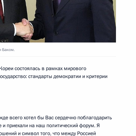
ик
ректором Государственной
2
еем Чемезовым
н Баком.
Кореи состоялась в рамках мирового
осударство: стандарты демократии и критерии
их партий, представленных
2
6м
ласть, Горки
жде всего хотел бы Вас сердечно поблагодарить
ми первых Всемирных игр
2
5м
е и приехали на наш политический форум. Я
ношений и символ того, что между Россией