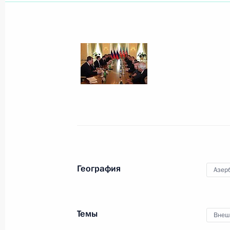
Показа
4 сентября 2010 года, суббота
Рабочая встреча с Генеральным п
4 сентября 2010 года, 16:00
Московская обл
3 сентября 2010 года, пятница
География
Азер
Выступление на церемонии вручени
Бакинского государственного унив
Темы
3 сентября 2010 года, 15:00
Баку
Внеш