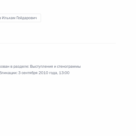
итогам российско-
в Ильхам Гейдарович
1
31м
х переговоров
1
ован в разделе:
Выступления и стенограммы
бликации:
3 сентября 2010 года, 13:00
ербайджана Ильхамом
1