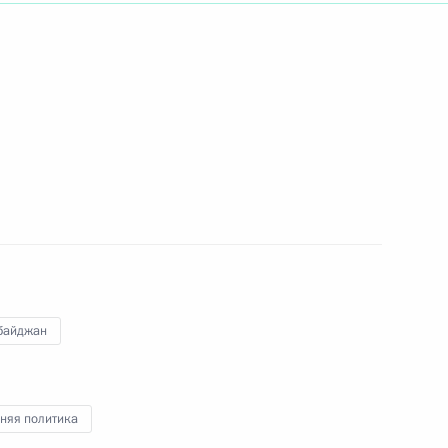
ть следующие материалы
рокурором Юрием Чайкой
1
асть, Горки
байджан
я диплома почётного доктора
1
ерситета
няя политика