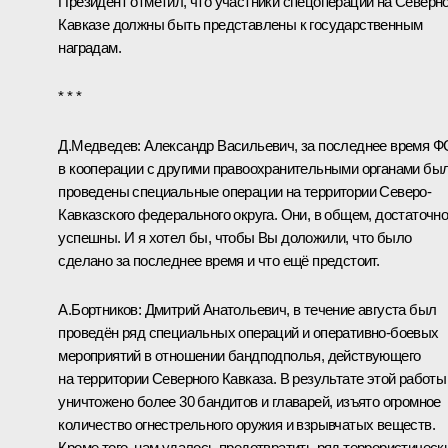
Президент отметил, что участники спецопераций на Северн
Кавказе должны быть представлены к государственным
наградам.
* * *
Д.Медведев:
Александр Васильевич, за последнее время 
в кооперации с другими правоохранительными органами бы
проведены специальные операции на территории Северо-
Кавказского федерального округа. Они, в общем, достаточн
успешны. И я хотел бы, чтобы Вы доложили, что было
сделано за последнее время и что ещё предстоит.
А.Бортников
:
Дмитрий Анатольевич, в течение августа был
проведён ряд специальных операций и оперативно-боевых
мероприятий в отношении бандподполья, действующего
на территории Северного Кавказа. В результате этой работы
уничтожено более 30 бандитов и главарей, изъято огромное
количество огнестрельного оружия и взрывчатых веществ.
Кроме того, нам удалось предотвратить ряд террористическ