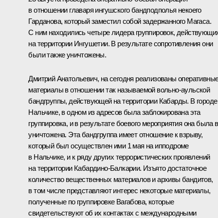
в отношении главаря ингушского бандподполья некоего
Гарданова, который заместил собой задержанного Магаса.
С ним находились четыре лидера группировок, действующи
на территории Ингушетии. В результате сопротивления они
были также уничтожены.
Дмитрий Анатольевич, на сегодня реализованы оперативны
материалы в отношении так называемой вольно-аульской
бандгруппы, действующей на территории Кабарды. В городе
Нальчике, в одном из адресов была заблокирована эта
группировка, и в результате боевого мероприятия она была 
уничтожена. Эта бандгруппа имеет отношение к взрыву,
который был осуществлен ими 1 мая на ипподроме
в Нальчике, и к ряду других террористических проявлений
на территории Кабардино-Балкарии. Изъято достаточное
количество вещественных материалов и архивы бандитов,
в том числе представляют интерес некоторые материалы,
полученные по группировке Вагабова, которые
свидетельствуют об их контактах с международными