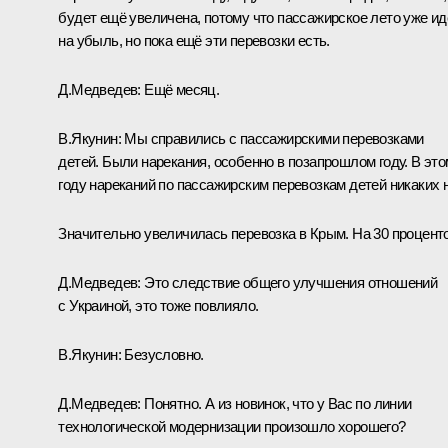
будет ещё увеличена, потому что пассажирское лето уже ид
на убыль, но пока ещё эти перевозки есть.
Д.Медведев:
Ещё месяц.
В.Якунин:
Мы справились с пассажирскими перевозками
детей. Были нарекания, особенно в позапрошлом году. В это
году нареканий по пассажирским перевозкам детей никаких н
Значительно увеличилась перевозка в Крым. На 30 проценто
Д.Медведев:
Это следствие общего улучшения отношений
с Украиной, это тоже повлияло.
В.Якунин:
Безусловно.
Д.Медведев:
Понятно. А из новинок, что у Вас по линии
технологической модернизации произошло хорошего?