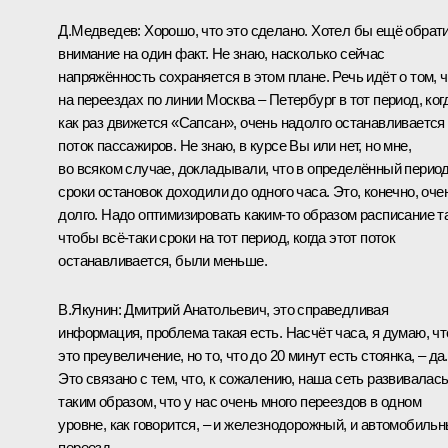
Д.Медведев:
Хорошо, что это сделано. Хотел бы ещё обрат
внимание на один факт. Не знаю, насколько сейчас
напряжённость сохраняется в этом плане. Речь идёт о том, ч
на переездах по линии Москва – Петербург в тот период, ког
как раз движется «Сапсан», очень надолго останавливается
поток пассажиров. Не знаю, в курсе Вы или нет, но мне,
во всяком случае, докладывали, что в определённый перио
сроки остановок доходили до одного часа. Это, конечно, оче
долго. Надо оптимизировать каким‑то образом расписание та
чтобы всё‑таки сроки на тот период, когда этот поток
останавливается, были меньше.
В.Якунин:
Дмитрий Анатольевич, это справедливая
информация, проблема такая есть. Насчёт часа, я думаю, чт
это преувеличение, но то, что до 20 минут есть стоянка, – да.
Это связано с тем, что, к сожалению, наша сеть развивалас
таким образом, что у нас очень много переездов в одном
уровне, как говорится, – и железнодорожный, и автомобиль
переезд.