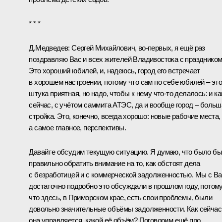
* * *
Д.Медведев:
Сергей Михайлович, во‑первых, я ещё раз
поздравляю Вас и всех жителей Владивостока с праздником
Это хороший юбилей, и, надеюсь, город его встречает
в хорошем настроении, потому что сам по себе юбилей – эт
штука приятная, но надо, чтобы к нему что‑то делалось: и ка
сейчас, с учётом саммита АТЭС, да и вообще город – больш
стройка. Это, конечно, всегда хорошо: новые рабочие места,
а самое главное, перспективы.
Давайте обсудим текущую ситуацию. Я думаю, что было бы
правильно обратить внимание на то, как обстоят дела
с безработицей и с коммерческой задолженностью. Мы с В
достаточно подробно это обсуждали в прошлом году, потом
что здесь, в Приморском крае, есть свои проблемы, были
довольно значительные объёмы задолженности. Как сейчас
она управляется, какой её объём? Поговорим ещё про