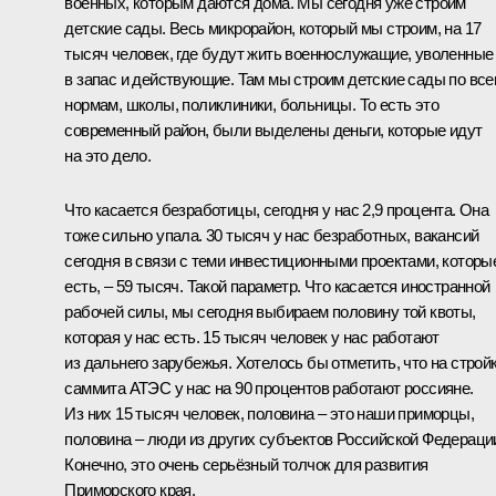
военных, которым даются дома. Мы сегодня уже строим
детские сады. Весь микрорайон, который мы строим, на 17
тысяч человек, где будут жить военнослужащие, уволенные
в запас и действующие. Там мы строим детские сады по вс
нормам, школы, поликлиники, больницы. То есть это
современный район, были выделены деньги, которые идут
на это дело.
Что касается безработицы, сегодня у нас 2,9 процента. Она
тоже сильно упала. 30 тысяч у нас безработных, вакансий
сегодня в связи с теми инвестиционными проектами, которы
есть, – 59 тысяч. Такой параметр. Что касается иностранной
рабочей силы, мы сегодня выбираем половину той квоты,
которая у нас есть. 15 тысяч человек у нас работают
из дальнего зарубежья. Хотелось бы отметить, что на строй
саммита АТЭС у нас на 90 процентов работают россияне.
Из них 15 тысяч человек, половина – это наши приморцы,
половина – люди из других субъектов Российской Федераци
Конечно, это очень серьёзный толчок для развития
Приморского края.