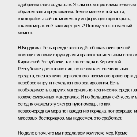
одобрения глав государств. Я сам посмотрю внимательным
образом ваши предложения. Тем не менее в той части,
в которой мы сейчас можем эту информацию приоткрыть,
о каких мерах всё‑таки идёт речь? Потому что это важный
момент.
Н.Бордюжа:
Речь прежде всего идёт об оказании срочной
помощи силовым структурам и правоохранительным органа
Киргизской Республики, так как сегодня в Киргизской
Республике достаточно сил, но не хватает специальных
средств, спецтехники, вертолётного, наземного транспорта 
переброски групп немедленного реагирования. Есть
необходимость в других материально-технических средства
горюче-смазочных материалах. И по большому счёту, если 
сегодня окажем эту экстренную помощь, то как
первоочередная мера по наведению порядка, по прекращен
массовых беспорядков, мы надеемся, это сработает.
Но дело в том, что мы предлагаем комплекс мер. Кроме