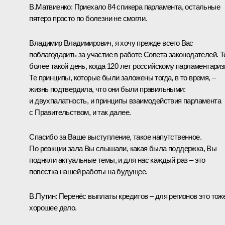
В.Матвиенко:
Приехало 84 спикера парламента, остальные
пятеро просто по болезни не смогли.
Владимир Владимирович, я хочу прежде всего Вас
поблагодарить за
участие
в работе Совета законодателей. 
более такой день, когда 120 лет российскому парламентариз
Те принципы, которые были заложены тогда, в то время, –
жизнь подтвердила, что они были правильными:
и двухпалатность, и принципы взаимодействия парламента
с Правительством, и так далее.
Спасибо за Ваше выступление, такое напутственное.
По реакции зала Вы слышали, какая была поддержка, Вы
подняли актуальные темы, и для нас каждый раз – это
повестка нашей работы на будущее.
В.Путин:
Перенёс выплаты кредитов – для регионов это тож
хорошее дело.