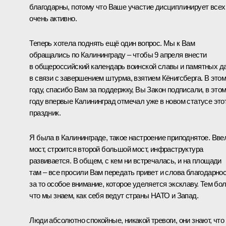
благодарны, потому что Ваше участие дисциплинирует всех
очень активно.
Теперь хотела поднять ещё один вопрос. Мы к Вам
обращались по Калининграду – чтобы 9 апреля внести
в общероссийский календарь воинской славы и памятных д
в связи с завершением штурма, взятием Кёнигсберга. В это
году, спасибо Вам за поддержку, Вы Закон
подписали
, в это
году впервые Калининград отмечал уже в новом статусе это
праздник.
Я была в Калининграде, такое настроение приподнятое. Вве
мост, строится второй большой мост, инфраструктура
развивается. В общем, с кем ни встречалась, и на площади
там – все просили Вам передать привет и слова благодарно
за то особое внимание, которое уделяется эксклаву. Тем бо
что мы знаем, как себя ведут страны НАТО и Запад.
Люди абсолютно спокойные, никакой тревоги, они знают, что