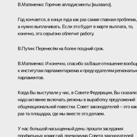
В.Матвиенко:
Горячие аплодисменты [вызвало].
Год кончается, в конце года как раз самая главная проблема,
а нужно выплачивать. Если это будет в марте выплата, то,
конечно, это серьёзно облегчит работу.
В.Путин:
Перенесём на более поздний срок.
В.Матвиенко:
И конечно, спасибо за Ваше отношение вообщ
к институтам парламентаризма и председателям региональ
парламентов.
Когда Вы
выступали
у нас, в Совете Федерации, Вы сказали
надо активнее включать регионы в выработку предложений
общенациональной повестки. Совет законодателей – это как
раз та площадка, где мы вместе это делаем.
У нас большой насыщенный день: прошли заседания
профильных комиссий, президиума Совета законодателей