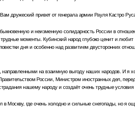
Вам дружеский привет от генерала армии Рауля Кастро Рус
еобыкновенную и неизменную солидарность России в отно
трудные моменты. Кубинский народ глубоко ценит и любит р
овестки дня и особенно над развитием двусторонних отно
 направленными на взаимную выгоду наших народов. И я хо
Правительством России, Министром иностранных дел, пере
 страдания нашему народу и создаёт очень трудные условия
л в Москву, где очень холодно и сильные снегопады, но я о